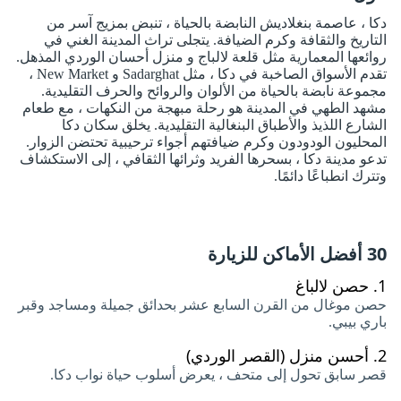
دكا ، عاصمة بنغلاديش النابضة بالحياة ، تنبض بمزيج آسر من
التاريخ والثقافة وكرم الضيافة. يتجلى تراث المدينة الغني في
روائعها المعمارية مثل قلعة لالباج و منزل أحسان الوردي المذهل.
تقدم الأسواق الصاخبة في دكا ، مثل Sadarghat و New Market ،
مجموعة نابضة بالحياة من الألوان والروائح والحرف التقليدية.
مشهد الطهي في المدينة هو رحلة مبهجة من النكهات ، مع طعام
الشارع اللذيذ والأطباق البنغالية التقليدية. يخلق سكان دكا
المحليون الودودون وكرم ضيافتهم أجواء ترحيبية تحتضن الزوار.
تدعو مدينة دكا ، بسحرها الفريد وثرائها الثقافي ، إلى الاستكشاف
وتترك انطباعًا دائمًا.
30 أفضل الأماكن للزيارة
1.
حصن لالباغ
حصن موغال من القرن السابع عشر بحدائق جميلة ومساجد وقبر
باري بيبي.
2.
أحسن منزل (القصر الوردي)
قصر سابق تحول إلى متحف ، يعرض أسلوب حياة نواب دكا.