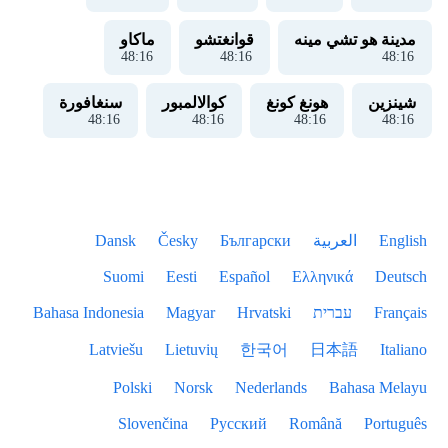
مدينة هو تشي مينه
قوانغتشو
ماكاو
48
:
16
48
:
16
48
:
16
شينزين
هونغ كونغ
كوالالمبور
سنغافورة
48
:
16
48
:
16
48
:
16
48
:
16
English
العربية
Български
Česky
Dansk
Suomi
Eesti
Español
Ελληνικά
Deutsch
Français
עברית
Hrvatski
Magyar
Bahasa Indonesia
Latviešu
Lietuvių
한국어
日本語
Italiano
Polski
Norsk
Nederlands
Bahasa Melayu
Slovenčina
Русский
Română
Português