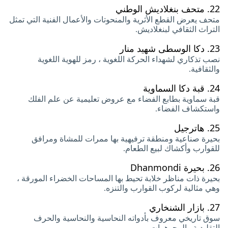
22.
متحف بنغلاديش الوطني
متحف يعرض القطع الأثرية والمنحوتات والأعمال الفنية التي تمثل
التراث الثقافي لبنغلاديش.
23.
دكا الوسطى شهيد منار
نصب تذكاري لشهداء الحركة اللغوية ، رمز للهوية اللغوية
والثقافية.
24.
قبة دكا السماوية
قبة سماوية بطابع الفضاء مع عروض تعليمية عن علم الفلك
واستكشاف الفضاء.
25.
هاترجيل
بحيرة صناعية ومنطقة ترفيهية بها ممرات للمشاة ومرافق
للقوارب وأكشاك لبيع الطعام.
26.
بحيرة Dhanmondi
بحيرة ذات مناظر خلابة تحيط بها المساحات الخضراء المورقة ،
وهي مثالية لركوب القوارب والتنزه.
27.
بازار الشنخاري
سوق تاريخي معروف بأدواته النحاسية والنحاسية والحرف
التقليدية والمجوهرات.