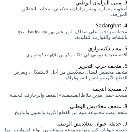
3.
مبنى البرلمان الوطني
أعجوبة معمارية ومقر برلمان بنغلاديش ، محاط بالحدائق
المورقة.
Sadarghat
4.
محطة مزدحمة على ضفاف النهر على نهر Buriganga ، تعج
بالنشاط والقوارب التقليدية.
5.
معبد دكيشواري
أقدم معبد هندوسي في دكا ، مكرس للإلهة دكيشواري.
6.
متحف حرب التحرير
متحف مخصص لنضال بنغلاديش من أجل الاستقلال ، ويعرض
القطع الأثرية والصور الفوتوغرافية.
7.
مسجد النجمة
مسجد جميل مزين ببلاط الفسيفساء المعقد والزخارف النجمية.
8.
متحف بنغلاديش الوطني
متحف يضم مجموعة غنية من القطع الأثرية والفنون والتاريخ.
9.
حديقة حيوان بنغلاديش الوطنية
حديقة حيوانات كبيرة بها مجموعة متنوعة من أنواع الحيوانات ، بما