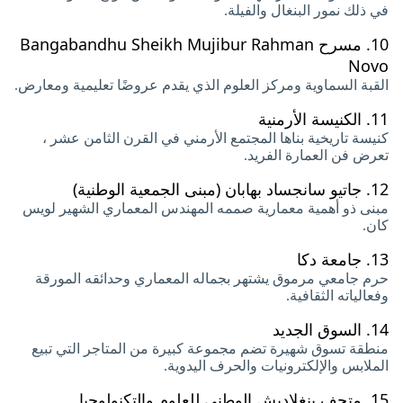
في ذلك نمور البنغال والفيلة.
10.
مسرح Bangabandhu Sheikh Mujibur Rahman
Novo
القبة السماوية ومركز العلوم الذي يقدم عروضًا تعليمية ومعارض.
11.
الكنيسة الأرمنية
كنيسة تاريخية بناها المجتمع الأرمني في القرن الثامن عشر ،
تعرض فن العمارة الفريد.
12.
جاتيو سانجساد بهابان (مبنى الجمعية الوطنية)
مبنى ذو أهمية معمارية صممه المهندس المعماري الشهير لويس
كان.
13.
جامعة دكا
حرم جامعي مرموق يشتهر بجماله المعماري وحدائقه المورقة
وفعالياته الثقافية.
14.
السوق الجديد
منطقة تسوق شهيرة تضم مجموعة كبيرة من المتاجر التي تبيع
الملابس والإلكترونيات والحرف اليدوية.
15.
متحف بنغلاديش الوطني للعلوم والتكنولوجيا