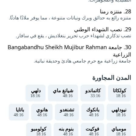
28.
منتزه رمنا
متنزه رائع به حدائق وبرك ونباتات متنوعة ، مما يوفر ملاذًا هادئًا.
29.
نصب الشهداء الوطني
نصب تذكاري لشهداء حرب تحرير بنغلاديش ، يقع في سافار.
30.
جامعة Bangabandhu Sheikh Mujibur Rahman
الزراعية
جامعة زراعية مع حرم جامعي هادئ وحديقة نباتية.
المدن المجاورة
كولكاتا
كاتماندو
شيانغ ماي
دلهي
18
:
16
48
:
16
33
:
16
18
:
16
نيودلهي
بانكوك
تشنغدو
هانوي
باتايا
48
:
16
48
:
16
48
:
16
48
:
16
18
:
16
مومباي
فوكيت
بنوم بنه
كولومبو
18
:
16
48
:
16
48
:
16
18
:
16