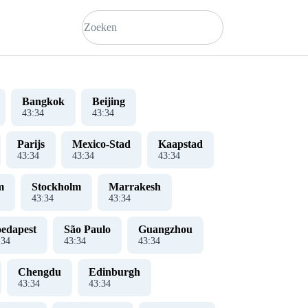
Bangkok
Beijing
43
:
35
43
:
35
Parijs
Mexico-Stad
Kaapstad
43
:
35
43
:
35
43
:
35
m
Stockholm
Marrakesh
43
:
35
43
:
35
edapest
São Paulo
Guangzhou
:
35
43
:
35
43
:
35
Chengdu
Edinburgh
43
:
35
43
:
35