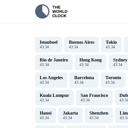
Istanboel
Buenos Aires
Tokio
43
:
35
43
:
35
43
:
35
Rio de Janeiro
Hong Kong
Sydney
43
:
35
43
:
35
43
:
35
Los Angeles
Barcelona
Toronto
43
:
35
43
:
35
43
:
35
Kuala Lumpur
San Francisco
Dub
43
:
35
43
:
35
43
:
3
Hanoi
Jakarta
Shenzhen
Lim
43
:
35
43
:
35
43
:
35
43
:
3