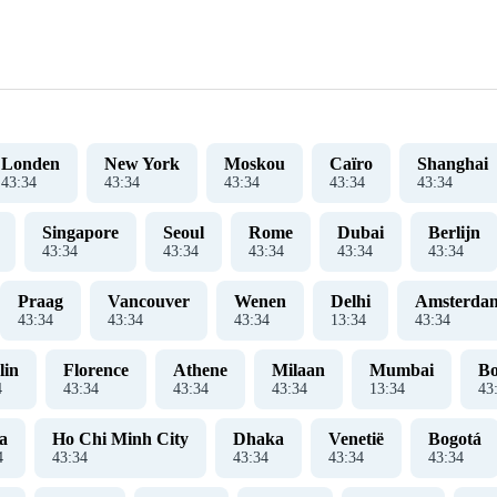
Londen
New York
Moskou
Caïro
Shanghai
43
:
35
43
:
35
43
:
35
43
:
35
43
:
35
Singapore
Seoul
Rome
Dubai
Berlijn
43
:
35
43
:
35
43
:
35
43
:
35
43
:
35
Praag
Vancouver
Wenen
Delhi
Amsterda
43
:
35
43
:
35
43
:
35
13
:
35
43
:
35
lin
Florence
Athene
Milaan
Mumbai
Bo
5
43
:
35
43
:
35
43
:
35
13
:
35
43
a
Ho Chi Minh City
Dhaka
Venetië
Bogotá
5
43
:
35
43
:
35
43
:
35
43
:
35