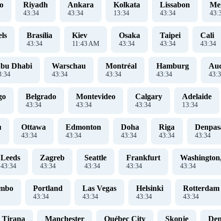
o
Riyadh
Ankara
Kolkata
Lissabon
Me
43
:
35
43
:
35
13
:
35
43
:
35
43
:
ls
Brasília
Kiev
Osaka
Taipei
Cali
43
:
35
11
:
43
AM
43
:
35
43
:
35
43
:
35
bu Dhabi
Warschau
Montréal
Hamburg
Au
3
:
35
43
:
35
43
:
35
43
:
35
43
:
3
go
Belgrado
Montevideo
Calgary
Adelaide
43
:
35
43
:
35
43
:
35
13
:
35
u
Ottawa
Edmonton
Doha
Riga
Denpas
43
:
35
43
:
35
43
:
35
43
:
35
43
:
35
Leeds
Zagreb
Seattle
Frankfurt
Washington
43
:
35
43
:
35
43
:
35
43
:
35
43
:
35
ombo
Portland
Las Vegas
Helsinki
Rotterdam
43
:
35
43
:
35
43
:
35
43
:
35
Tirana
Manchester
Québec City
Skopje
Den