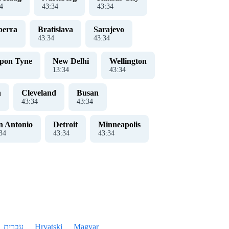
5
43
:
35
43
:
35
berra
Bratislava
Sarajevo
43
:
35
43
:
35
upon Tyne
New Delhi
Wellington
13
:
35
43
:
35
n
Cleveland
Busan
43
:
35
43
:
35
n Antonio
Detroit
Minneapolis
35
43
:
35
43
:
35
עברית
Hrvatski
Magyar