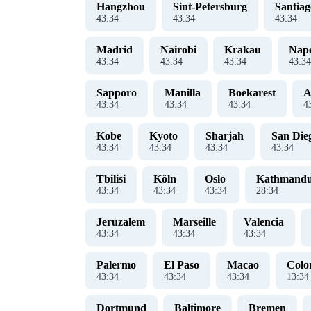
Hangzhou
Sint-Petersburg
Santiag
43
:
35
43
:
35
43
:
35
Madrid
Nairobi
Krakau
Nape
43
:
35
43
:
35
43
:
35
43
:
35
Sapporo
Manilla
Boekarest
A
43
:
35
43
:
35
43
:
35
4
Kobe
Kyoto
Sharjah
San Die
43
:
35
43
:
35
43
:
35
43
:
35
Tbilisi
Köln
Oslo
Kathmand
43
:
35
43
:
35
43
:
35
28
:
35
Jeruzalem
Marseille
Valencia
43
:
35
43
:
35
43
:
35
Palermo
El Paso
Macao
Col
43
:
35
43
:
35
43
:
35
13
:
35
Dortmund
Baltimore
Bremen