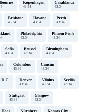
lbourne
Kopenhagen
Casablanca
35
43
:
35
43
:
35
Brisbane
Havana
Perth
43
:
35
43
:
35
43
:
35
ckland
Philadelphia
Phnom Penh
5
43
:
35
43
:
35
Sofia
Brussel
Birmingham
43
:
35
43
:
35
43
:
35
ar
Columbus
Cancún
43
:
35
43
:
35
, D.C.
Denver
Vilnius
Sevilla
43
:
35
43
:
35
43
:
35
Stuttgart
Glasgow
43
:
35
43
:
35
 Haag
Nürnberg
Kansas City