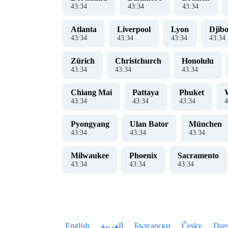
43
:
35
43
:
35
43
:
35
Atlanta
Liverpool
Lyon
Djibo
43
:
35
43
:
35
43
:
35
43
:
35
Zürich
Christchurch
Honolulu
43
:
35
43
:
35
43
:
35
Chiang Mai
Pattaya
Phuket
43
:
35
43
:
35
43
:
35
4
Pyongyang
Ulan Bator
München
43
:
35
43
:
35
43
:
35
Milwaukee
Phoenix
Sacramento
43
:
35
43
:
35
43
:
35
English
العربية
Български
Česky
Dan