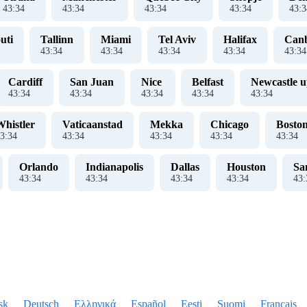
43
:
35
43
:
35
43
:
35
43
:
35
43
:
3
uti
Tallinn
Miami
Tel Aviv
Halifax
Can
43
:
35
43
:
35
43
:
35
43
:
35
43
:
35
Cardiff
San Juan
Nice
Belfast
Newcastle 
43
:
35
43
:
35
43
:
35
43
:
35
43
:
35
Whistler
Vaticaanstad
Mekka
Chicago
Bosto
3
:
35
43
:
35
43
:
35
43
:
35
43
:
35
Orlando
Indianapolis
Dallas
Houston
Sa
43
:
35
43
:
35
43
:
35
43
:
35
43
:
sk
Deutsch
Ελληνικά
Español
Eesti
Suomi
Français