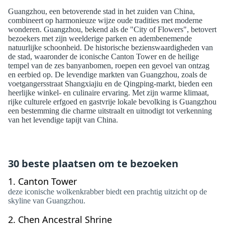
Guangzhou, een betoverende stad in het zuiden van China,
combineert op harmonieuze wijze oude tradities met moderne
wonderen. Guangzhou, bekend als de "City of Flowers", betovert
bezoekers met zijn weelderige parken en adembenemende
natuurlijke schoonheid. De historische bezienswaardigheden van
de stad, waaronder de iconische Canton Tower en de heilige
tempel van de zes banyanbomen, roepen een gevoel van ontzag
en eerbied op. De levendige markten van Guangzhou, zoals de
voetgangersstraat Shangxiajiu en de Qingping-markt, bieden een
heerlijke winkel- en culinaire ervaring. Met zijn warme klimaat,
rijke culturele erfgoed en gastvrije lokale bevolking is Guangzhou
een bestemming die charme uitstraalt en uitnodigt tot verkenning
van het levendige tapijt van China.
30 beste plaatsen om te bezoeken
1.
Canton Tower
deze iconische wolkenkrabber biedt een prachtig uitzicht op de
skyline van Guangzhou.
2.
Chen Ancestral Shrine