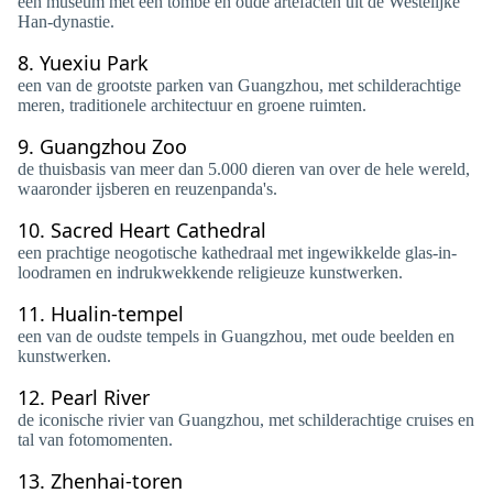
een museum met een tombe en oude artefacten uit de Westelijke
Han-dynastie.
8.
Yuexiu Park
een van de grootste parken van Guangzhou, met schilderachtige
meren, traditionele architectuur en groene ruimten.
9.
Guangzhou Zoo
de thuisbasis van meer dan 5.000 dieren van over de hele wereld,
waaronder ijsberen en reuzenpanda's.
10.
Sacred Heart Cathedral
een prachtige neogotische kathedraal met ingewikkelde glas-in-
loodramen en indrukwekkende religieuze kunstwerken.
11.
Hualin-tempel
een van de oudste tempels in Guangzhou, met oude beelden en
kunstwerken.
12.
Pearl River
de iconische rivier van Guangzhou, met schilderachtige cruises en
tal van fotomomenten.
13.
Zhenhai-toren