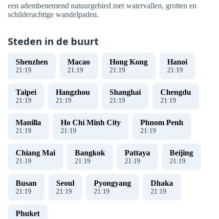
een adembenemend natuurgebied met watervallen, grotten en
schilderachtige wandelpaden.
Steden in de buurt
Shenzhen
Macao
Hong Kong
Hanoi
21
:
20
21
:
20
21
:
20
21
:
20
Taipei
Hangzhou
Shanghai
Chengdu
21
:
20
21
:
20
21
:
20
21
:
20
Manilla
Ho Chi Minh City
Phnom Penh
21
:
20
21
:
20
21
:
20
Chiang Mai
Bangkok
Pattaya
Beijing
21
:
20
21
:
20
21
:
20
21
:
20
Busan
Seoul
Pyongyang
Dhaka
21
:
20
21
:
20
21
:
20
21
:
20
Phuket