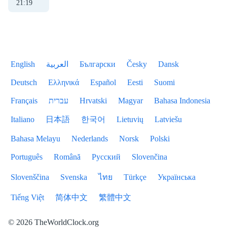
21
:
20
English
العربية
Български
Česky
Dansk
Deutsch
Ελληνικά
Español
Eesti
Suomi
Français
עברית
Hrvatski
Magyar
Bahasa Indonesia
Italiano
日本語
한국어
Lietuvių
Latviešu
Bahasa Melayu
Nederlands
Norsk
Polski
Português
Română
Русский
Slovenčina
Slovenščina
Svenska
ไทย
Türkçe
Українська
Tiếng Việt
简体中文
繁體中文
© 2026 TheWorldClock.org