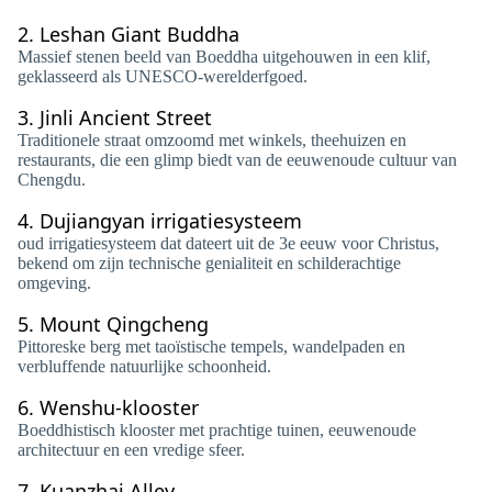
2.
Leshan Giant Buddha
Massief stenen beeld van Boeddha uitgehouwen in een klif,
geklasseerd als UNESCO-werelderfgoed.
3.
Jinli Ancient Street
Traditionele straat omzoomd met winkels, theehuizen en
restaurants, die een glimp biedt van de eeuwenoude cultuur van
Chengdu.
4.
Dujiangyan irrigatiesysteem
oud irrigatiesysteem dat dateert uit de 3e eeuw voor Christus,
bekend om zijn technische genialiteit en schilderachtige
omgeving.
5.
Mount Qingcheng
Pittoreske berg met taoïstische tempels, wandelpaden en
verbluffende natuurlijke schoonheid.
6.
Wenshu-klooster
Boeddhistisch klooster met prachtige tuinen, eeuwenoude
architectuur en een vredige sfeer.
7.
Kuanzhai Alley