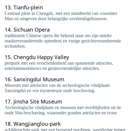
13.
Tianfu-plein
Centraal plein in Chengdu, met een standbeeld van voorzitter
Mao en omgeven door belangrijke overheidsgebouwen.
14.
Sichuan Opera
traditionele Chinese opera die bekend staat om zijn unieke
maskerveranderende optredens en vurige gezichtsveranderende
technieken.
15.
Chengdu Happy Valley
pretpark met een verscheidenheid aan spannende attracties,
entertainmentshows en gezinsvriendelijke attracties.
16.
Sanxingdui Museum
Museum met artefacten van de archeologische vindplaats
Sanxingdui en een mysterieuze oude beschaving.
17.
Jinsha Site Museum
Archeologische vindplaats en museum met overblijfselen uit de
oude Shu-beschaving, waaronder gouden artefacten en ivoor.
18.
Wangjianglou-park
schilderachtig park met een beroemd paviljoen, weelderige tuinen