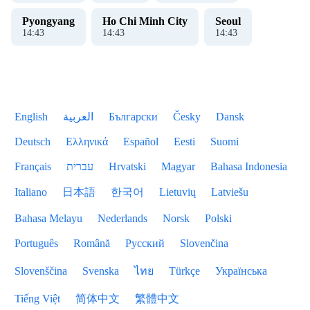
Pyongyang
Ho Chi Minh City
Seoul
14
:
43
14
:
43
14
:
43
English
العربية
Български
Česky
Dansk
Deutsch
Ελληνικά
Español
Eesti
Suomi
Français
עברית
Hrvatski
Magyar
Bahasa Indonesia
Italiano
日本語
한국어
Lietuvių
Latviešu
Bahasa Melayu
Nederlands
Norsk
Polski
Português
Română
Русский
Slovenčina
Slovenščina
Svenska
ไทย
Türkçe
Українська
Tiếng Việt
简体中文
繁體中文