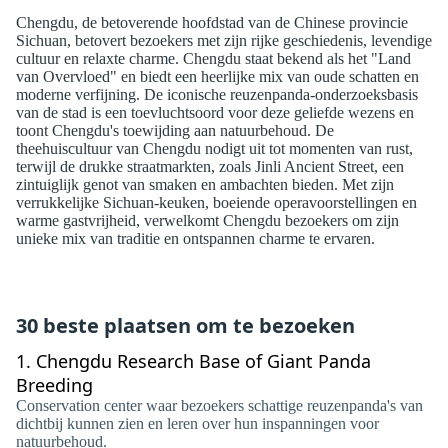
Chengdu, de betoverende hoofdstad van de Chinese provincie
Sichuan, betovert bezoekers met zijn rijke geschiedenis, levendige
cultuur en relaxte charme. Chengdu staat bekend als het "Land
van Overvloed" en biedt een heerlijke mix van oude schatten en
moderne verfijning. De iconische reuzenpanda-onderzoeksbasis
van de stad is een toevluchtsoord voor deze geliefde wezens en
toont Chengdu's toewijding aan natuurbehoud. De
theehuiscultuur van Chengdu nodigt uit tot momenten van rust,
terwijl de drukke straatmarkten, zoals Jinli Ancient Street, een
zintuiglijk genot van smaken en ambachten bieden. Met zijn
verrukkelijke Sichuan-keuken, boeiende operavoorstellingen en
warme gastvrijheid, verwelkomt Chengdu bezoekers om zijn
unieke mix van traditie en ontspannen charme te ervaren.
30 beste plaatsen om te bezoeken
1.
Chengdu Research Base of Giant Panda
Breeding
Conservation center waar bezoekers schattige reuzenpanda's van
dichtbij kunnen zien en leren over hun inspanningen voor
natuurbehoud.