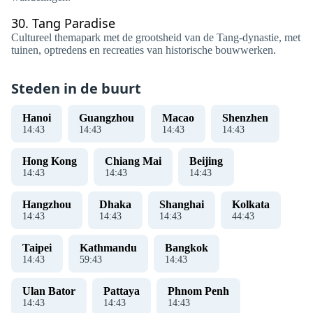
30.
Tang Paradise
Cultureel themapark met de grootsheid van de Tang-dynastie, met
tuinen, optredens en recreaties van historische bouwwerken.
Steden in de buurt
Hanoi
Guangzhou
Macao
Shenzhen
14
:
43
14
:
43
14
:
43
14
:
43
Hong Kong
Chiang Mai
Beijing
14
:
43
14
:
43
14
:
43
Hangzhou
Dhaka
Shanghai
Kolkata
14
:
43
14
:
43
14
:
43
44
:
43
Taipei
Kathmandu
Bangkok
14
:
43
59
:
43
14
:
43
Ulan Bator
Pattaya
Phnom Penh
14
:
43
14
:
43
14
:
43