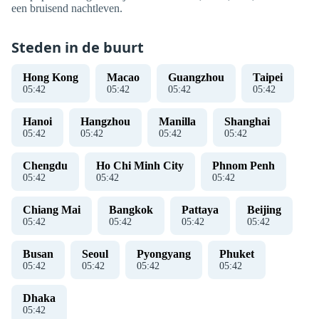
een bruisend nachtleven.
Steden in de buurt
Hong Kong
Macao
Guangzhou
Taipei
05
:
42
05
:
42
05
:
42
05
:
42
Hanoi
Hangzhou
Manilla
Shanghai
05
:
42
05
:
42
05
:
42
05
:
42
Chengdu
Ho Chi Minh City
Phnom Penh
05
:
42
05
:
42
05
:
42
Chiang Mai
Bangkok
Pattaya
Beijing
05
:
42
05
:
42
05
:
42
05
:
42
Busan
Seoul
Pyongyang
Phuket
05
:
42
05
:
42
05
:
42
05
:
42
Dhaka
05
:
42