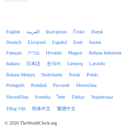
English
العربية
Български
Česky
Dansk
Deutsch
Ελληνικά
Español
Eesti
Suomi
Français
עברית
Hrvatski
Magyar
Bahasa Indonesia
Italiano
日本語
한국어
Lietuvių
Latviešu
Bahasa Melayu
Nederlands
Norsk
Polski
Português
Română
Русский
Slovenčina
Slovenščina
Svenska
ไทย
Türkçe
Українська
Tiếng Việt
简体中文
繁體中文
© 2026 TheWorldClock.org