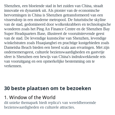
Shenzhen, een bloeiende stad in het zuiden van China, straalt
innovatie en dynamiek uit. Als pionier van de economische
hervormingen in China is Shenzhen getransformeerd van een
vissersdorp in een moderne metropool. De futuristische skyline
van de stad, gedomineerd door wolkenkrabbers en technologische
wonderen zoals het Ping An Finance Centre en de Shenzhen Bay
Super Headquarters Base, illustreert de vooruitstrevende geest
van de stad. De levendige kunstscène van Shenzhen, levendige
winkelstraten zoals Huaqiangbei en prachtige kustgebieden zoals
Dameisha Beach bieden een breed scala aan ervaringen. Met zijn
ondernemersgeest, culturele bezienswaardigheden en gastvrije
sfeer is Shenzhen een bewijs van China's indrukwekkende reis
van vooruitgang en een opmerkelijke bestemming om te
verkennen.
30 beste plaatsen om te bezoeken
1.
Window of the World
dit unieke themapark biedt replica's van wereldberoemde
bezienswaardigheden en culturele attracties.