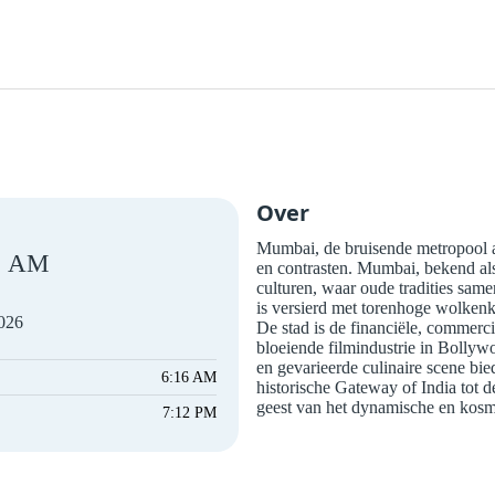
Over
Mumbai, de bruisende metropool a
AM
en contrasten. Mumbai, bekend als
culturen, waar oude tradities sam
is versierd met torenhoge wolkenkr
2026
De stad is de financiële, commerc
bloeiende filmindustrie in Bollyw
en gevarieerde culinaire scene bie
6:16 AM
historische Gateway of India tot
geest van het dynamische en kosm
7:12 PM