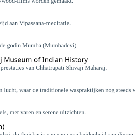
lywood-films worden gemaakt.
ijd aan Vipassana-meditatie.
n de godin Mumba (Mumbadevi).
aj Museum of Indian History
prestaties van Chhatrapati Shivaji Maharaj.
en lucht, waar de traditionele waspraktijken nog steeds
ls, met varen en serene uitzichten.
h)
bai, de thuisbasis van een verscheidenheid aan dieren 