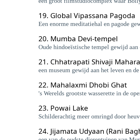
een groot filmstudiocomplex waar Bol
19.
Global Vipassana Pagoda
Een enorme meditatiehal en pagode gew
20.
Mumba Devi-tempel
Oude hindoeïstische tempel gewijd aa
21.
Chhatrapati Shivaji Mahar
een museum gewijd aan het leven en de 
22.
Mahalaxmi Dhobi Ghat
's Werelds grootste wasserette in de op
23.
Powai Lake
Schilderachtig meer omringd door heuve
24.
Jijamata Udyaan (Rani Bag
een van de oudste dierentuinen van Mum