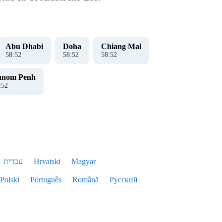
Abu Dhabi
Doha
Chiang Mai
58
:
52
58
:
52
58
:
52
hnom Penh
:
52
עברית
Hrvatski
Magyar
Polski
Português
Română
Русский