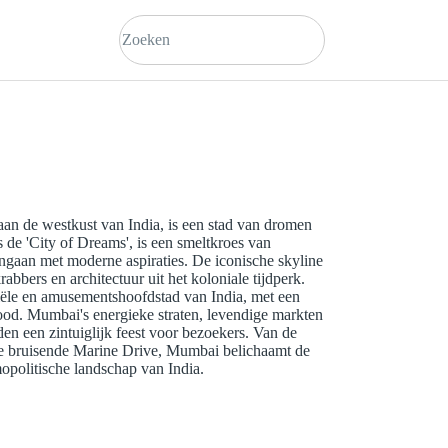
an de westkust van India, is een stad van dromen
 de 'City of Dreams', is een smeltkroes van
engaan met moderne aspiraties. De iconische skyline
abbers en architectuur uit het koloniale tijdperk.
iële en amusementshoofdstad van India, met een
ood. Mumbai's energieke straten, levendige markten
den een zintuiglijk feest voor bezoekers. Van de
 de bruisende Marine Drive, Mumbai belichaamt de
opolitische landschap van India.