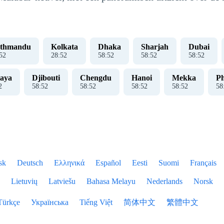
thmandu
Kolkata
Dhaka
Sharjah
Dubai
52
28
:
52
58
:
52
58
:
52
58
:
52
taya
Djibouti
Chengdu
Hanoi
Mekka
P
2
58
:
52
58
:
52
58
:
52
58
:
52
58
sk
Deutsch
Ελληνικά
Español
Eesti
Suomi
Français
Lietuvių
Latviešu
Bahasa Melayu
Nederlands
Norsk
Türkçe
Українська
Tiếng Việt
简体中文
繁體中文