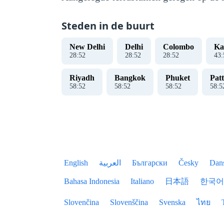
Steden in de buurt
New Delhi
Delhi
Colombo
Ka
28
:
52
28
:
52
28
:
52
43
:
Riyadh
Bangkok
Phuket
Pat
58
:
52
58
:
52
58
:
52
58
:
5
English
العربية
Български
Česky
Dan
Bahasa Indonesia
Italiano
日本語
한국어
Slovenčina
Slovenščina
Svenska
ไทย