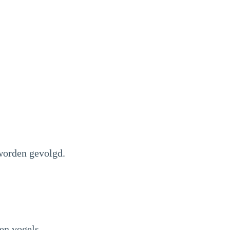
 worden gevolgd.
en vogels.