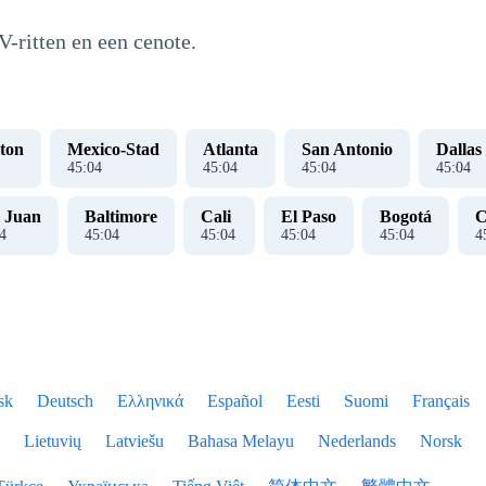
-ritten en een cenote.
ton
Mexico-Stad
Atlanta
San Antonio
Dallas
45
:
04
45
:
04
45
:
04
45
:
04
 Juan
Baltimore
Cali
El Paso
Bogotá
C
4
45
:
04
45
:
04
45
:
04
45
:
04
4
sk
Deutsch
Ελληνικά
Español
Eesti
Suomi
Français
Lietuvių
Latviešu
Bahasa Melayu
Nederlands
Norsk