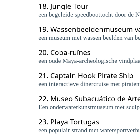
18.
Jungle Tour
een begeleide speedboottocht door de 
19.
Wassenbeeldenmuseum v
een museum met wassen beelden van ber
20.
Coba-ruïnes
een oude Maya-archeologische vindplaat
21.
Captain Hook Pirate Ship
een interactieve dinercruise met pirate
22.
Museo Subacuático de Art
Een onderwaterkunstmuseum met sculpt
23.
Playa Tortugas
een populair strand met watersportverhu