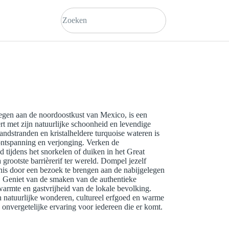
legen aan de noordoostkust van Mexico, is een
t met zijn natuurlijke schoonheid en levendige
zandstranden en kristalheldere turquoise wateren is
ntspanning en verjonging. Verken de
ijdens het snorkelen of duiken in het Great
grootste barrièrerif ter wereld. Dompel jezelf
is door een bezoek te brengen aan de nabijgelegen
. Geniet van de smaken van de authentieke
armte en gastvrijheid van de lokale bevolking.
n natuurlijke wonderen, cultureel erfgoed en warme
n onvergetelijke ervaring voor iedereen die er komt.