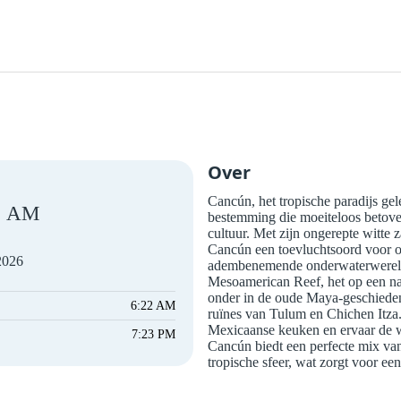
Over
Cancún, het tropische paradijs ge
AM
bestemming die moeiteloos betover
cultuur. Met zijn ongerepte witte 
Cancún een toevluchtsoord voor o
2026
adembenemende onderwaterwereld t
Mesoamerican Reef, het op een na 
onder in de oude Maya-geschieden
6:22 AM
ruïnes van Tulum en Chichen Itza
Mexicaanse keuken en ervaar de w
7:23 PM
Cancún biedt een perfecte mix va
tropische sfeer, wat zorgt voor ee