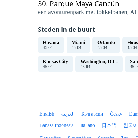
30.
Parque Maya Cancún
een avonturenpark met tokkelbanen, ATV
Steden in de buurt
Havana
Miami
Orlando
Hous
45
:
04
45
:
04
45
:
04
45
:
04
Kansas City
Washington, D.C.
San
45
:
04
45
:
04
45
:
0
English
العربية
Български
Česky
Dan
Bahasa Indonesia
Italiano
日本語
한국어