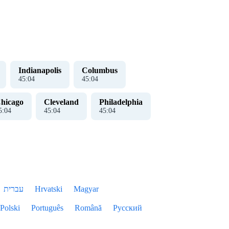
Indianapolis
Columbus
45
:
04
45
:
04
hicago
Cleveland
Philadelphia
5
:
04
45
:
04
45
:
04
עברית
Hrvatski
Magyar
Polski
Português
Română
Русский