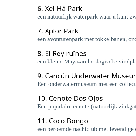
6.
Xel-Há Park
een natuurlijk waterpark waar u kunt z
7.
Xplor Park
een avonturenpark met tokkelbanen, ond
8.
El Rey-ruïnes
een kleine Maya-archeologische vindp
9.
Cancún Underwater Museu
Een onderwatermuseum met een collect
10.
Cenote Dos Ojos
Een populaire cenote (natuurlijk zinkga
11.
Coco Bongo
een beroemde nachtclub met levendige 