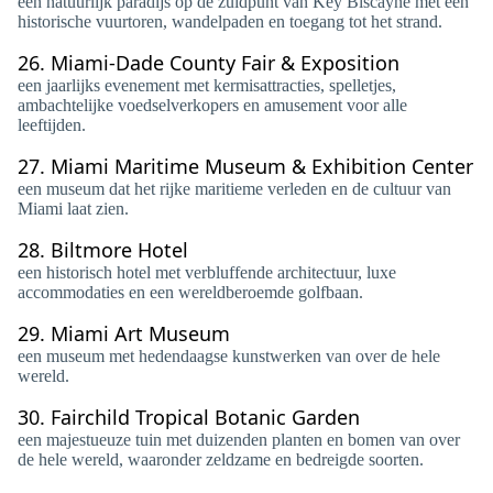
een natuurlijk paradijs op de zuidpunt van Key Biscayne met een
historische vuurtoren, wandelpaden en toegang tot het strand.
26.
Miami-Dade County Fair & Exposition
een jaarlijks evenement met kermisattracties, spelletjes,
ambachtelijke voedselverkopers en amusement voor alle
leeftijden.
27.
Miami Maritime Museum & Exhibition Center
een museum dat het rijke maritieme verleden en de cultuur van
Miami laat zien.
28.
Biltmore Hotel
een historisch hotel met verbluffende architectuur, luxe
accommodaties en een wereldberoemde golfbaan.
29.
Miami Art Museum
een museum met hedendaagse kunstwerken van over de hele
wereld.
30.
Fairchild Tropical Botanic Garden
een majestueuze tuin met duizenden planten en bomen van over
de hele wereld, waaronder zeldzame en bedreigde soorten.