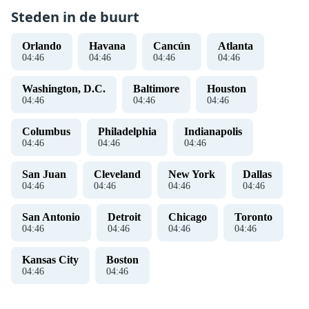
Steden in de buurt
Orlando
Havana
Cancún
Atlanta
04
:
47
04
:
47
04
:
47
04
:
47
Washington, D.C.
Baltimore
Houston
04
:
47
04
:
47
04
:
47
Columbus
Philadelphia
Indianapolis
04
:
47
04
:
47
04
:
47
San Juan
Cleveland
New York
Dallas
04
:
47
04
:
47
04
:
47
04
:
47
San Antonio
Detroit
Chicago
Toronto
04
:
47
04
:
47
04
:
47
04
:
47
Kansas City
Boston
04
:
47
04
:
47