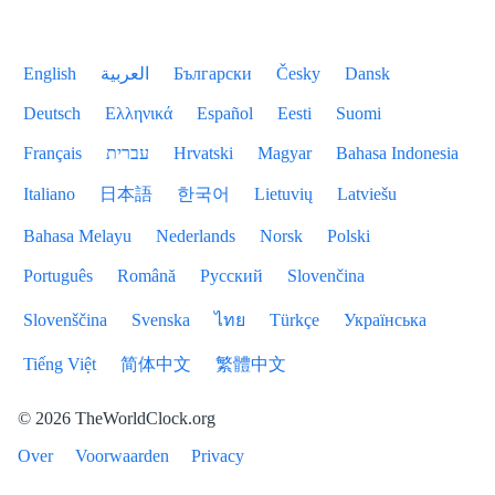
English
العربية
Български
Česky
Dansk
Deutsch
Ελληνικά
Español
Eesti
Suomi
Français
עברית
Hrvatski
Magyar
Bahasa Indonesia
Italiano
日本語
한국어
Lietuvių
Latviešu
Bahasa Melayu
Nederlands
Norsk
Polski
Português
Română
Русский
Slovenčina
Slovenščina
Svenska
ไทย
Türkçe
Українська
Tiếng Việt
简体中文
繁體中文
© 2026 TheWorldClock.org
Over
Voorwaarden
Privacy