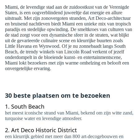
Miami, de levendige stad aan de zuidoostkust van de Verenigde
Staten, is een oogverblindend juweeltje dat energie en allure
uitstraalt. Met zijn zonovergoten stranden, Art Deco-architectuur
en bruisend nachtleven biedt Miami een unieke mix van tropisch
paradijs en stedelijke opwinding. De smeltkroes van culturen van
de stad zorgt voor een dynamische sfeer in de straten, wat blijkt
uit de gevarieerde culinaire scene en kleurrijke buurten zoals
Little Havana en Wynwood. Of je nu zonnebaadt langs South
Beach, de trendy winkels van Lincoln Road verkent of jezelf
onderdompelt in de bloeiende kunst- en entertainmentscene,
Miami lokt bezoekers met zijn warme omhelzing en belooft een
onvergetelijke ervaring.
30 beste plaatsen om te bezoeken
1.
South Beach
het meest iconische strand van Miami, bekend om zijn witte zand,
turquoise water en levendige atmosfeer.
2.
Art Deco Historic District
een kleurrijk gebied met meer dan 800 art-decogebouwen en