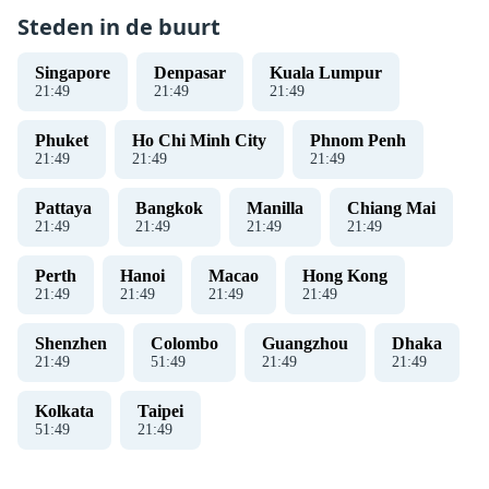
Steden in de buurt
Singapore
Denpasar
Kuala Lumpur
21
:
49
21
:
49
21
:
49
Phuket
Ho Chi Minh City
Phnom Penh
21
:
49
21
:
49
21
:
49
Pattaya
Bangkok
Manilla
Chiang Mai
21
:
49
21
:
49
21
:
49
21
:
49
Perth
Hanoi
Macao
Hong Kong
21
:
49
21
:
49
21
:
49
21
:
49
Shenzhen
Colombo
Guangzhou
Dhaka
21
:
49
51
:
49
21
:
49
21
:
49
Kolkata
Taipei
51
:
49
21
:
49