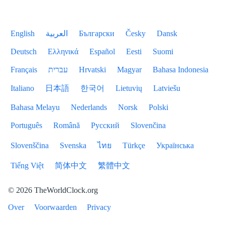
English
العربية
Български
Česky
Dansk
Deutsch
Ελληνικά
Español
Eesti
Suomi
Français
עברית
Hrvatski
Magyar
Bahasa Indonesia
Italiano
日本語
한국어
Lietuvių
Latviešu
Bahasa Melayu
Nederlands
Norsk
Polski
Português
Română
Русский
Slovenčina
Slovenščina
Svenska
ไทย
Türkçe
Українська
Tiếng Việt
简体中文
繁體中文
© 2026 TheWorldClock.org
Over
Voorwaarden
Privacy