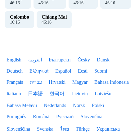
46
:
16
46
:
16
46
:
16
46
:
16
Colombo
Chiang Mai
16
:
16
46
:
16
English
العربية
Български
Česky
Dansk
Deutsch
Ελληνικά
Español
Eesti
Suomi
Français
עברית
Hrvatski
Magyar
Bahasa Indonesia
Italiano
日本語
한국어
Lietuvių
Latviešu
Bahasa Melayu
Nederlands
Norsk
Polski
Português
Română
Русский
Slovenčina
Slovenščina
Svenska
ไทย
Türkçe
Українська