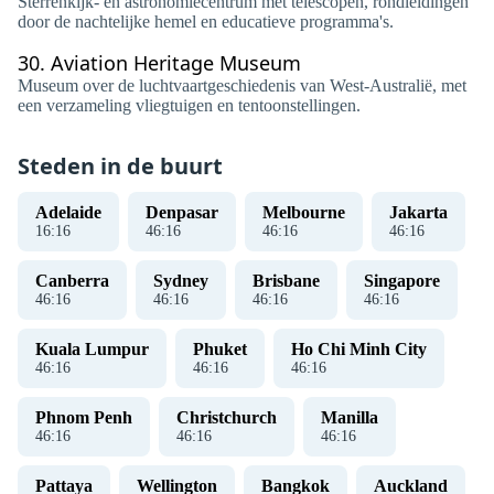
Sterrenkijk- en astronomiecentrum met telescopen, rondleidingen
door de nachtelijke hemel en educatieve programma's.
30.
Aviation Heritage Museum
Museum over de luchtvaartgeschiedenis van West-Australië, met
een verzameling vliegtuigen en tentoonstellingen.
Steden in de buurt
Adelaide
Denpasar
Melbourne
Jakarta
16
:
16
46
:
16
46
:
16
46
:
16
Canberra
Sydney
Brisbane
Singapore
46
:
16
46
:
16
46
:
16
46
:
16
Kuala Lumpur
Phuket
Ho Chi Minh City
46
:
16
46
:
16
46
:
16
Phnom Penh
Christchurch
Manilla
46
:
16
46
:
16
46
:
16
Pattaya
Wellington
Bangkok
Auckland