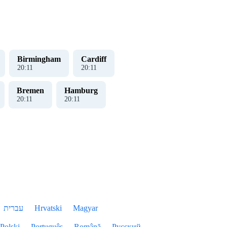
Birmingham
Cardiff
20
:
12
20
:
12
Bremen
Hamburg
20
:
12
20
:
12
עברית
Hrvatski
Magyar
Polski
Português
Română
Русский