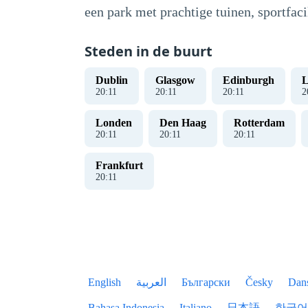
een park met prachtige tuinen, sportfaci
Steden in de buurt
Dublin
Glasgow
Edinburgh
L
20
:
12
20
:
12
20
:
12
2
Londen
Den Haag
Rotterdam
20
:
12
20
:
12
20
:
12
Frankfurt
20
:
12
English
العربية
Български
Česky
Dan
Bahasa Indonesia
Italiano
日本語
한국어