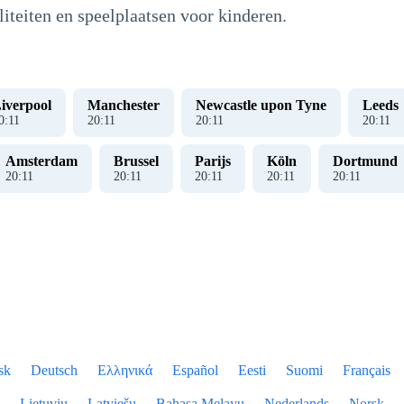
liteiten en speelplaatsen voor kinderen.
iverpool
Manchester
Newcastle upon Tyne
Leeds
0
:
12
20
:
12
20
:
12
20
:
12
Amsterdam
Brussel
Parijs
Köln
Dortmund
20
:
12
20
:
12
20
:
12
20
:
12
20
:
12
sk
Deutsch
Ελληνικά
Español
Eesti
Suomi
Français
Lietuvių
Latviešu
Bahasa Melayu
Nederlands
Norsk