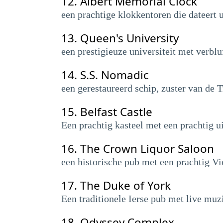
12.
Albert Memorial Clock
een prachtige klokkentoren die dateert 
13.
Queen's University
een prestigieuze universiteit met verblu
14.
S.S. Nomadic
een gerestaureerd schip, zuster van de 
15.
Belfast Castle
Een prachtig kasteel met een prachtig ui
16.
The Crown Liquor Saloon
een historische pub met een prachtig Vi
17.
The Duke of York
Een traditionele Ierse pub met live muzi
18.
Odyssey Complex