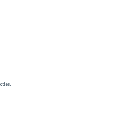
.
cties.