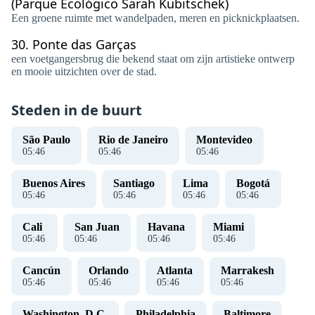
(Parque Ecológico Sarah Kubitschek)
Een groene ruimte met wandelpaden, meren en picknickplaatsen.
30.
Ponte das Garças
een voetgangersbrug die bekend staat om zijn artistieke ontwerp
en mooie uitzichten over de stad.
Steden in de buurt
São Paulo
Rio de Janeiro
Montevideo
05
:
46
05
:
46
05
:
46
Buenos Aires
Santiago
Lima
Bogotá
05
:
46
05
:
46
05
:
46
05
:
46
Cali
San Juan
Havana
Miami
05
:
46
05
:
46
05
:
46
05
:
46
Cancún
Orlando
Atlanta
Marrakesh
05
:
46
05
:
46
05
:
46
05
:
46
Washington, D.C.
Philadelphia
Baltimore