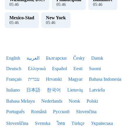
05
:
46
05
:
46
05
:
46
Mexico-Stad
New York
05
:
46
05
:
46
English
العربية
Български
Česky
Dansk
Deutsch
Ελληνικά
Español
Eesti
Suomi
Français
עברית
Hrvatski
Magyar
Bahasa Indonesia
Italiano
日本語
한국어
Lietuvių
Latviešu
Bahasa Melayu
Nederlands
Norsk
Polski
Português
Română
Русский
Slovenčina
Slovenščina
Svenska
ไทย
Türkçe
Українська