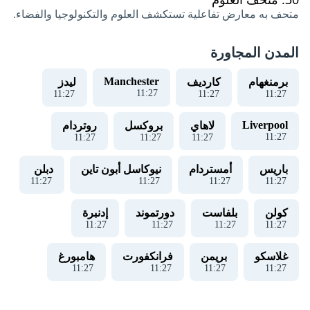
متحف به معارض تفاعلية تستكشف العلوم والتكنولوجيا والفضاء.
المدن المجاورة
Manchester
برمنغهام
كارديف
ليدز
11
:
27
11
:
27
11
:
27
11
:
27
Liverpool
لاهاي
بروكسل
روتردام
11
:
27
11
:
27
11
:
27
11
:
27
باريس
أمستردام
نيوكاسل أبون تاين
دبلن
11
:
27
11
:
27
11
:
27
11
:
27
كولن
بلفاست
دورتموند
إدنبرة
11
:
27
11
:
27
11
:
27
11
:
27
غلاسكو
بريمن
فرانكفورت
هامبورغ
11
:
27
11
:
27
11
:
27
11
:
27