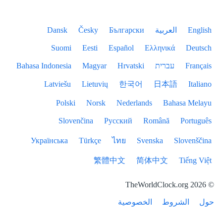
English
العربية
Български
Česky
Dansk
Suomi
Eesti
Español
Ελληνικά
Deutsch
Français
עברית
Hrvatski
Magyar
Bahasa Indonesia
Latviešu
Lietuvių
한국어
日本語
Italiano
Polski
Norsk
Nederlands
Bahasa Melayu
Slovenčina
Русский
Română
Português
Українська
Türkçe
ไทย
Svenska
Slovenščina
繁體中文
简体中文
Tiếng Việt
© 2026 TheWorldClock.org
حول
الشروط
الخصوصية