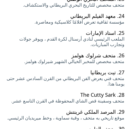
متحف مخصص للتاريخ البحري البريطاني والاستكشاف.
24.
معهد الفيلم البريطاني
مؤسسة ثقافية تعرض أفلامًا كلاسيكية ومعاصرة.
25.
استاد الإمارات
الملعب الرئيسي لنادي أرسنال لكرة القدم ، ويوفر جولات
وتجارب المباريات.
26.
متحف شرلوك هولمز
متحف مخصص للمخبر الخيالي الشهير شيرلوك هولمز.
27.
تيت بريطانيا
متحف فني يعرض الفن البريطاني من القرن السادس عشر حتى
يومنا هذا.
The Cutty Sark
28.
متحف وسفينة قص الشاي المحفوظة في القرن التاسع عشر.
29.
المرصد الملكي غرينتش
موقع تاريخي به متحف ، وقبة سماوية ، وخط ميريديان الرئيسي.
30.
متحف العلوم