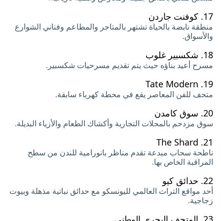
17.
كوفنت جاردن
منطقة نابضة بالحياة تشتهر بالمتاجر والمطاعم وفناني الشوارع
والأسواق.
18.
شكسبير غلوب
مسرح أعيد بناؤه حيث يتم تقديم مسرحيات شكسبير.
Tate Modern
19.
متحف للفن المعاصر يقع في محطة كهرباء سابقة.
20.
سوق كامدن
سوق مزدحم بالمحلات التجارية وأكشاك الطعام والأزياء البديلة.
The Shard
21.
ناطحة سحاب مبدعة تقدم مناظر بانورامية للندن من سطح
المراقبة الخاص بها.
22.
حدائق كيو
أحد مواقع التراث العالمي لليونسكو مع حدائق نباتية مذهلة وبيوت
زجاجية.
23.
المتحف البحري الوطني