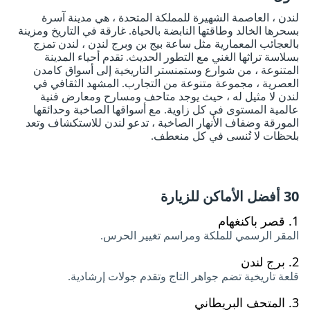
لندن ، العاصمة الشهيرة للمملكة المتحدة ، هي مدينة آسرة
بسحرها الخالد وطاقتها النابضة بالحياة. غارقة في التاريخ ومزينة
بالعجائب المعمارية مثل ساعة بيج بن وبرج لندن ، لندن تمزج
بسلاسة تراثها الغني مع التطور الحديث. تقدم أحياء المدينة
المتنوعة ، من شوارع وستمنستر التاريخية إلى أسواق كامدن
العصرية ، مجموعة متنوعة من التجارب. المشهد الثقافي في
لندن لا مثيل له ، حيث يوجد متاحف ومسارح ومعارض فنية
عالمية المستوى في كل زاوية. مع أسواقها الصاخبة وحدائقها
المورقة وضفاف الأنهار الصاخبة ، تدعو لندن للاستكشاف وتعد
بلحظات لا تُنسى في كل منعطف.
30 أفضل الأماكن للزيارة
1.
قصر باكنغهام
المقر الرسمي للملكة ومراسم تغيير الحرس.
2.
برج لندن
قلعة تاريخية تضم جواهر التاج وتقدم جولات إرشادية.
3.
المتحف البريطاني