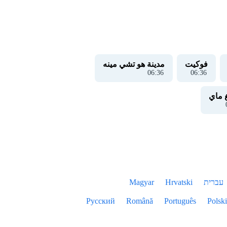
فوكيت
مدينة هو تشي مينه
06
:
37
06
:
37
 ماي
עברית
Hrvatski
Magyar
Русский
Română
Português
Polski