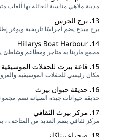
مدينة ملاهي مناسبة للعائلة بها ألعاب مث
13.
برج الجرس
برج مبدع يضم أجراسًا تاريخية ويوفر إطل
Hillarys Boat Harbour
14.
مجمع مارينا به متاجر ومطاعم وشاطئ يو
15.
قاعة بيرث للحفلات الموسيقية
مكان رئيسي للحفلات الموسيقية والعروض 
16.
حديقة حيوان بيرث
حديقة حيوانات جيدة الصيانة تضم مجموعة 
17.
مركز بيرث الثقافي
مركز ثقافي يضم العديد من المتاحف ، بما
18.
صحراء بيناكلز