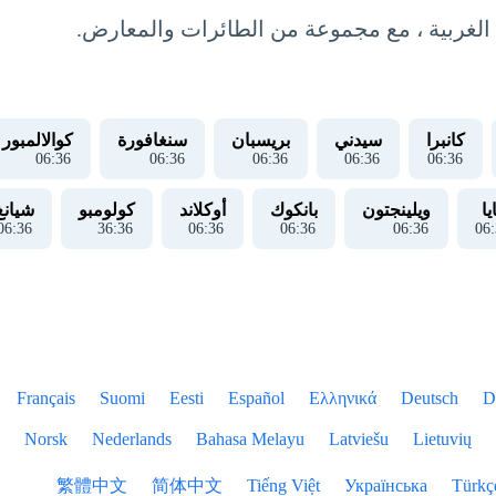
الغربية ، مع مجموعة من الطائرات والمعارض.
كانبرا
سيدني
بريسبان
سنغافورة
كوالالمبور
06
:
37
06
:
37
06
:
37
06
:
37
06
:
37
يا
ويلينجتون
بانكوك
أوكلاند
كولومبو
شيانغ
06
:
37
36
:
37
06
:
37
06
:
37
06
:
37
06
:
Français
Suomi
Eesti
Español
Ελληνικά
Deutsch
D
Norsk
Nederlands
Bahasa Melayu
Latviešu
Lietuvių
繁體中文
简体中文
Tiếng Việt
Українська
Türkç