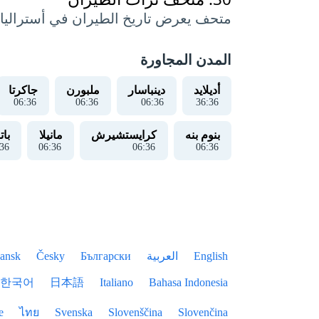
متحف يعرض تاريخ الطيران في أستراليا 
المدن المجاورة
أديلايد
دينباسار
ملبورن
جاكرتا
06
:
37
06
:
37
06
:
37
36
:
37
بنوم بنه
كرايستشيرش
مانيلا
باتا
37
06
:
37
06
:
37
06
:
37
English
العربية
Български
Česky
ansk
한국어
日本語
Italiano
Bahasa Indonesia
e
ไทย
Svenska
Slovenščina
Slovenčina