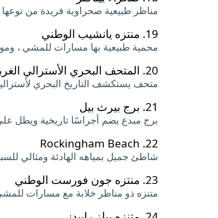
مناظر طبيعية صحراوية فريدة من نوعها 
19.
منتزه يانشيب الوطني
محمية طبيعية بها مسارات للمشي ، ومواج
20.
المتحف البحري الأسترالي الغر
متحف يستكشف التاريخ البحري لأستراليا
21.
برج بيرث بيل
برج مبدع يضم أجراسًا تاريخية ويطل على
Rockingham Beach
22.
شاطئ جميل بمياهه الهادئة ومثالي للسب
23.
منتزه جون فورست الوطني
متنزه ذو مناظر خلابة مع مسارات للمشي ل
24.
متنزه بيلز رابيدز