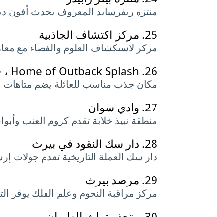
منتزه ريفرسايد المعروف بحدث أفون ديسي
25.
مركز اكتشاف الجاذبية
مركز لاستكشاف العلوم والفضاء مع معارض
 ، Home of Outback Splash
26.
مكان جذب مناسب للعائلة يضم متاهات 
27.
وادي سوان
منطقة نبيذ خلابة تقدم كروم العنب وأبوا
28.
دار سك النقود في بيرث
دار سك العملة التاريخية تقدم جولات
29.
مرصد بيرث
مركز مراقبة النجوم وعلم الفلك يوفر التل
30.
متحف تراث الطيران