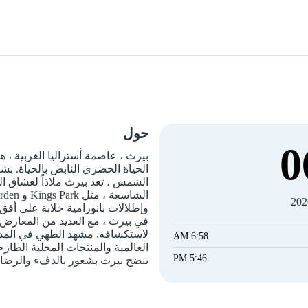
حول
0
بيرث ، عاصمة أستراليا الغربية ،
الحياة الحضري النابض بالحياة. بشو
الشمس ، تعد بيرث ملاذاً لعشاق ا
وإطلالات بانورامية خلابة على أفق
في بيرث ، مع العديد من المعارض 
لاستكشافه. مشهد الطهي في المدي
6:58 AM
العالمية والمنتجات المحلية الطازجة
5:46 PM
تنضح بيرث بشعور بالدفء والرضا مما 