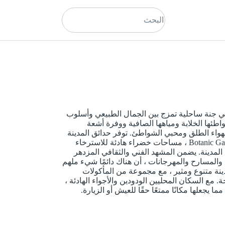
 هي جنة ساحلية تمزج بين الجمال الطبيعي وأسلوب
اطئها الخلابة ومياهها الصافية ووفرة أشعة
لهواء الطلق ومحبي الشواطئ. توفر حدائق المدينة
الشاسعة ، مثل Kings Park و Botanic Garden ، مساحات خضراء هادئة للاسترخاء
 المدينة. يضمن المشهد الفني والثقافي المزدهر
والمسارح والمهرجانات ، أن هناك دائمًا شيء ملهم
نة متنوع ومثير ، مع مجموعة من المأكولات
. مع السكان المحليين الودودين والأجواء الهادئة ،
يجعلها مكانًا ممتعًا حقًا للعيش أو الزيارة.