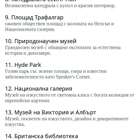
Великолепна катедрала с купол и красив интериор.
9.
Площад Трафалгар
оживен обществен площад с колоната на Нелсън и
Националната галерия.
10.
Природонаучен музей
Грандиозен музей с обширни експонати за естествена
история и динозаври.
11.
Hyde Park
Голям парк със зелени площи, езера и известни
забележителности като Speaker's Corner.
12.
Национална галерия
Музей на изкуството от световна класа с богата колекция от
европейски картини.
13.
Музей на Виктория и Албърт
Музей, посветен на изкуството, дизайна и декоративните
изкуства.
14.
Британска библиотека