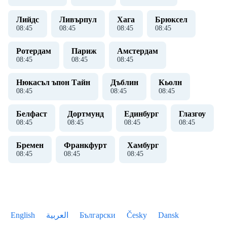
Лийдс
Ливърпул
Хага
Брюксел
08
:
45
08
:
45
08
:
45
08
:
45
Ротердам
Париж
Амстердам
08
:
45
08
:
45
08
:
45
Нюкасъл ъпон Тайн
Дъблин
Кьолн
08
:
45
08
:
45
08
:
45
Белфаст
Дортмунд
Единбург
Глазгоу
08
:
45
08
:
45
08
:
45
08
:
45
Бремен
Франкфурт
Хамбург
08
:
45
08
:
45
08
:
45
English
العربية
Български
Česky
Dansk