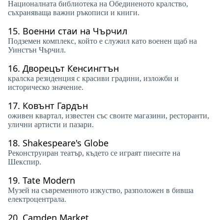
Националната библиотека на Обединеното кралство,
съхраняваща важни ръкописи и книги.
15.
Военни стаи на Чърчил
Подземен комплекс, който е служил като военен щаб на
Уинстън Чърчил.
16.
Дворецът Кенсингтън
кралска резиденция с красиви градини, изложби и
историческо значение.
17.
Ковънт Гардън
оживен квартал, известен със своите магазини, ресторанти,
улични артисти и пазари.
18.
Shakespeare's Globe
Реконструиран театър, където се играят пиесите на
Шекспир.
19.
Tate Modern
Музей на съвременното изкуство, разположен в бивша
електроцентрала.
20.
Camden Market