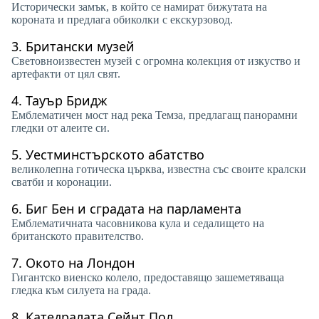
Исторически замък, в който се намират бижутата на
короната и предлага обиколки с екскурзовод.
3.
Британски музей
Световноизвестен музей с огромна колекция от изкуство и
артефакти от цял ​​свят.
4.
Тауър Бридж
Емблематичен мост над река Темза, предлагащ панорамни
гледки от алеите си.
5.
Уестминстърското абатство
великолепна готическа църква, известна със своите кралски
сватби и коронации.
6.
Биг Бен и сградата на парламента
Емблематичната часовникова кула и седалището на
британското правителство.
7.
Окото на Лондон
Гигантско виенско колело, предоставящо зашеметяваща
гледка към силуета на града.
8.
Катедралата Сейнт Пол