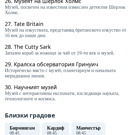
26.
Музеят на Шерлок Холмс
Музей, посветен на известния измислен детектив Шерлок
Холмс.
27.
Tate Britain
Музей на изкуствата, представящ британското изкуство от
16 век до наши дни.
28.
The Cutty Sark
Запазен кораб за ножици за чай от 19-ти век и музей.
29.
Кралска обсерватория Гринуич
Историческо място с музей, планетариум и началната
меридианна линия.
30.
Научният музей
Музей с интерактивни експонати, изследващи науката,
технологиите и космоса.
Близки градове
Бирмингам
Кардиф
Манчестър
08
:
45
08
:
45
08
:
45