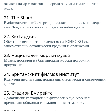
оживен пазар с магазини, сергии за храна и алтернативна
мода.
21.
The Shard
Емблематичен небостъргач, предлагащ панорамна гледка
към Лондон от своята площадка за наблюдение.
22.
Кю Гардънс
Обект на световното наследство на ЮНЕСКО със
зашеметяващи ботанически градини и оранжерии.
23.
Национален морски музей
Музей, посветен на британската морска история и
проучване.
24.
Британският филмов институт
Културна институция, показваща класически и съвременни
филми.
25.
Стадион Емирейтс
Домакинският стадион на футболен клуб Арсенал,
предлагащ обиколки и изживявания от мачове.