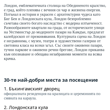
Лондон, емблематичната столица на Обединеното кралство,
е град, който пленява с вечния си чар и жизнена енергия.
Потънал в история и украсен с архитектурни чудеса като
Биг Бен и Лондонската кула, Лондон безпроблемно
съчетава своето богато наследство с модерна изтънченост.
Разнообразните квартали на града, от историческите улици
на Уестминстър до модерните пазари на Камдън, предлагат
калейдоскоп от преживявания. Културната сцена на Лондон
е несравнима, с музеи, театри и художествени галерии от
световна класа на всеки ъгъл. Със своите оживени пазари,
тучни паркове и оживени речни брегове, Лондон приканва
към опознаване и обещава незабравими моменти на всяка
крачка.
30-те най-добри места за посещение
1.
Бъкингамският дворец
официалната резиденция на кралицата и церемонията по
смяната на караула.
2.
Лондонската кула