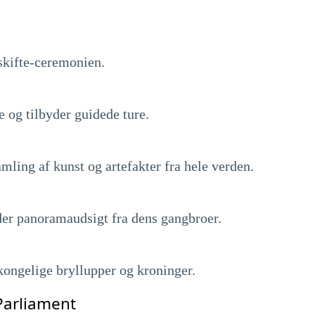
skifte-ceremonien.
e og tilbyder guidede ture.
ling af kunst og artefakter fra hele verden.
der panoramaudsigt fra dens gangbroer.
 kongelige bryllupper og kroninger.
Parliament