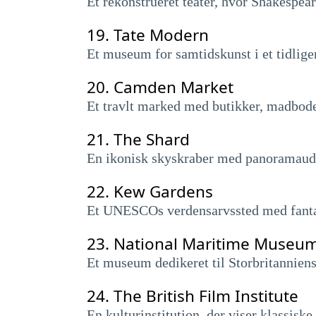
Et rekonstrueret teater, hvor Shakespear
19.
Tate Modern
Et museum for samtidskunst i et tidlige
20.
Camden Market
Et travlt marked med butikker, madbode
21.
The Shard
En ikonisk skyskraber med panoramauds
22.
Kew Gardens
Et UNESCOs verdensarvssted med fantas
23.
National Maritime Museu
Et museum dedikeret til Storbritanniens
24.
The British Film Institute
En kulturinstitution, der viser klassisk