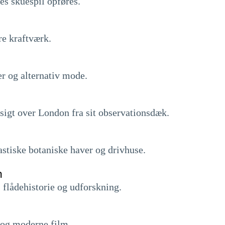
es skuespil opføres.
re kraftværk.
r og alternativ mode.
igt over London fra sit observationsdæk.
tiske botaniske haver og drivhuse.
m
 flådehistorie og udforskning.
e og moderne film.