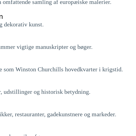
 omfattende samling af europæiske malerier.
m
g dekorativ kunst.
rummer vigtige manuskripter og bøger.
e som Winston Churchills hovedkvarter i krigstid.
udstillinger og historisk betydning.
tikker, restauranter, gadekunstnere og markeder.