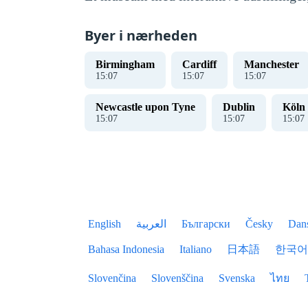
Byer i nærheden
Birmingham
Cardiff
Manchester
15
:
07
15
:
07
15
:
07
Newcastle upon Tyne
Dublin
Köln
15
:
07
15
:
07
15
:
07
English
العربية
Български
Česky
Dan
Bahasa Indonesia
Italiano
日本語
한국어
Slovenčina
Slovenščina
Svenska
ไทย