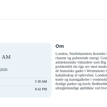
Om
London, Storbritanniens ikoniske h
AM
charme og pulserende energi. Gen
arkitektoniske vidundere som Bi
problemfrit sin rige arv med moder
 2026
de historiske gader i Westminster 
kalejdoskop af oplevelser. London
teatre og kunstgallerier i verdensk
5:30 AM
frodige parker og travle flodbredd
uforglemmelige øjeblikke ved hver
8:42 PM