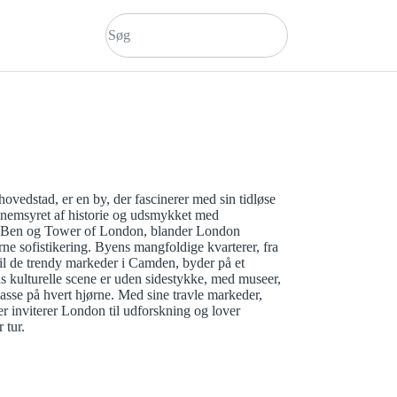
ovedstad, er en by, der fascinerer med sin tidløse
nemsyret af historie og udsmykket med
g Ben og Tower of London, blander London
ne sofistikering. Byens mangfoldige kvarterer, fra
til de trendy markeder i Camden, byder på et
s kulturelle scene er uden sidestykke, med museer,
lasse på hvert hjørne. Med sine travle markeder,
er inviterer London til udforskning og lover
 tur.