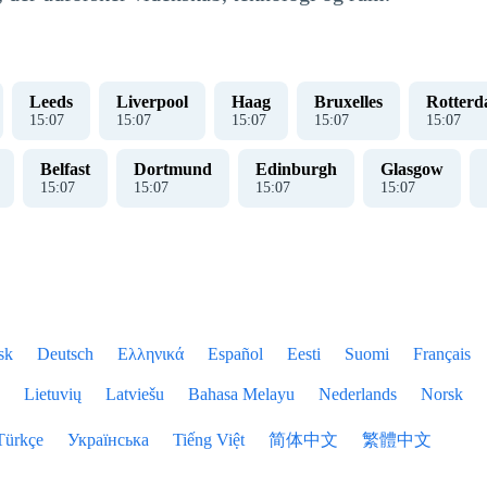
Leeds
Liverpool
Haag
Bruxelles
Rotter
15
:
07
15
:
07
15
:
07
15
:
07
15
:
07
Belfast
Dortmund
Edinburgh
Glasgow
15
:
07
15
:
07
15
:
07
15
:
07
sk
Deutsch
Ελληνικά
Español
Eesti
Suomi
Français
Lietuvių
Latviešu
Bahasa Melayu
Nederlands
Norsk
Türkçe
Українська
Tiếng Việt
简体中文
繁體中文