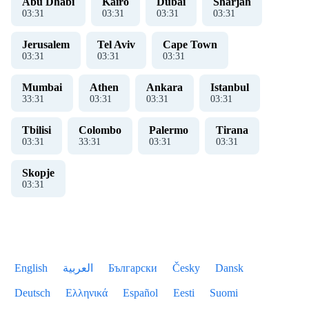
Abu Dhabi
Kairo
Dubai
Sharjah
03
:
31
03
:
31
03
:
31
03
:
31
Jerusalem
Tel Aviv
Cape Town
03
:
31
03
:
31
03
:
31
Mumbai
Athen
Ankara
Istanbul
33
:
31
03
:
31
03
:
31
03
:
31
Tbilisi
Colombo
Palermo
Tirana
03
:
31
33
:
31
03
:
31
03
:
31
Skopje
03
:
31
English
العربية
Български
Česky
Dansk
Deutsch
Ελληνικά
Español
Eesti
Suomi