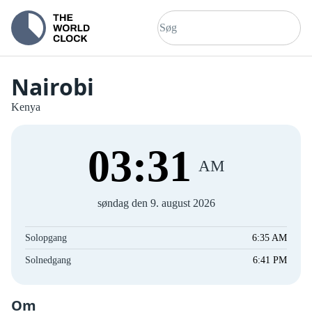
Nairobi
Kenya
03
:
31
AM
søndag den 9. august 2026
Solopgang
6:35 AM
Solnedgang
6:41 PM
Om