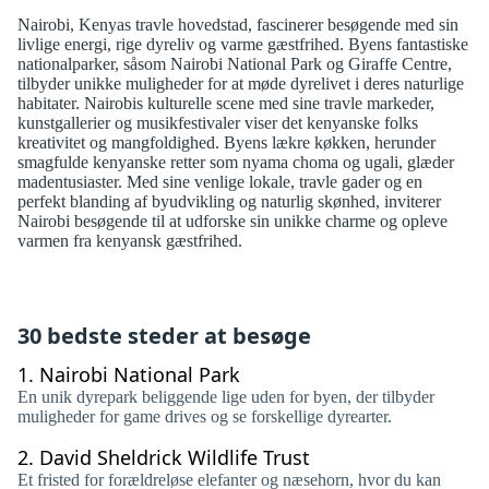
Nairobi, Kenyas travle hovedstad, fascinerer besøgende med sin
livlige energi, rige dyreliv og varme gæstfrihed. Byens fantastiske
nationalparker, såsom Nairobi National Park og Giraffe Centre,
tilbyder unikke muligheder for at møde dyrelivet i deres naturlige
habitater. Nairobis kulturelle scene med sine travle markeder,
kunstgallerier og musikfestivaler viser det kenyanske folks
kreativitet og mangfoldighed. Byens lækre køkken, herunder
smagfulde kenyanske retter som nyama choma og ugali, glæder
madentusiaster. Med sine venlige lokale, travle gader og en
perfekt blanding af byudvikling og naturlig skønhed, inviterer
Nairobi besøgende til at udforske sin unikke charme og opleve
varmen fra kenyansk gæstfrihed.
30 bedste steder at besøge
1.
Nairobi National Park
En unik dyrepark beliggende lige uden for byen, der tilbyder
muligheder for game drives og se forskellige dyrearter.
2.
David Sheldrick Wildlife Trust
Et fristed for forældreløse elefanter og næsehorn, hvor du kan