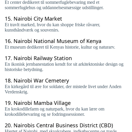
Et center dedikeret til sommerfuglebevaring med et
sommerfuglehus og uddannelsesmæssige udstillinger.
15.
Nairobi City Market
Et travlt marked, hvor du kan shoppe friske råvarer,
kunsthåndværk og souvenirs.
16.
Nairobi National Museum of Kenya
Et museum dedikeret til Kenyas historie, kultur og naturarv.
17.
Nairobi Railway Station
En ikonisk jernbanestation kendt for sit arkitektoniske design og
historiske betydning.
18.
Nairobi War Cemetery
En kirkegård til ære for soldater, der mistede livet under Anden
Verdenskrig.
19.
Nairobi Mamba Village
En krokodillefarm og naturpark, hvor du kan lære om
krokodillebevaring og se fodringssessioner.
20.
Nairobis Central Business District (CBD)
Hjertet af Nairobi, med skyskrabere, indkøbscentre og travle