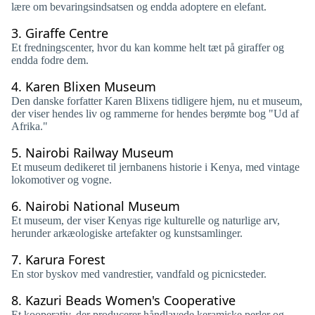
lære om bevaringsindsatsen og endda adoptere en elefant.
3.
Giraffe Centre
Et fredningscenter, hvor du kan komme helt tæt på giraffer og
endda fodre dem.
4.
Karen Blixen Museum
Den danske forfatter Karen Blixens tidligere hjem, nu et museum,
der viser hendes liv og rammerne for hendes berømte bog "Ud af
Afrika."
5.
Nairobi Railway Museum
Et museum dedikeret til jernbanens historie i Kenya, med vintage
lokomotiver og vogne.
6.
Nairobi National Museum
Et museum, der viser Kenyas rige kulturelle og naturlige arv,
herunder arkæologiske artefakter og kunstsamlinger.
7.
Karura Forest
En stor byskov med vandrestier, vandfald og picnicsteder.
8.
Kazuri Beads Women's Cooperative
Et kooperativ, der producerer håndlavede keramiske perler og