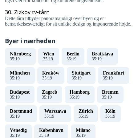
også vært for koncerter og kulturelle begivenheder.
30.
Zizkov tv-tårn
Dette tårn tilbyder panoramaudsigt over byen og er
bemærkelsesværdigt for sit unikke design og imponerende højde.
Byer i nærheden
Nürnberg
Wien
Berlin
Bratislava
35
:
19
35
:
19
35
:
19
35
:
19
München
Kraków
Stuttgart
Frankfurt
35
:
19
35
:
19
35
:
19
35
:
19
Budapest
Zagreb
Hamborg
Bremen
35
:
19
35
:
19
35
:
19
35
:
19
Dortmund
Warszawa
Zürich
Köln
35
:
19
35
:
19
35
:
19
35
:
19
Venedig
København
Milano
35
:
19
35
:
19
35
:
19