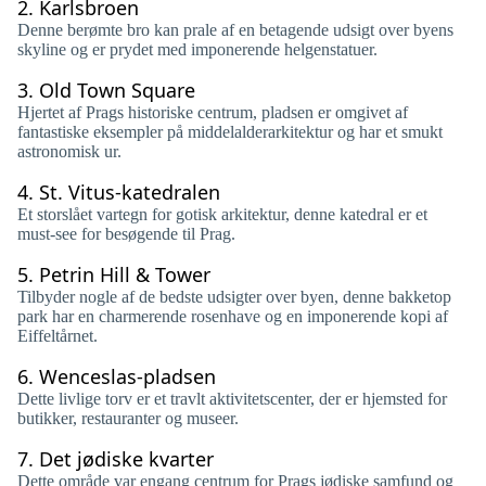
2.
Karlsbroen
Denne berømte bro kan prale af en betagende udsigt over byens
skyline og er prydet med imponerende helgenstatuer.
3.
Old Town Square
Hjertet af Prags historiske centrum, pladsen er omgivet af
fantastiske eksempler på middelalderarkitektur og har et smukt
astronomisk ur.
4.
St. Vitus-katedralen
Et storslået vartegn for gotisk arkitektur, denne katedral er et
must-see for besøgende til Prag.
5.
Petrin Hill & Tower
Tilbyder nogle af de bedste udsigter over byen, denne bakketop
park har en charmerende rosenhave og en imponerende kopi af
Eiffeltårnet.
6.
Wenceslas-pladsen
Dette livlige torv er et travlt aktivitetscenter, der er hjemsted for
butikker, restauranter og museer.
7.
Det jødiske kvarter
Dette område var engang centrum for Prags jødiske samfund og