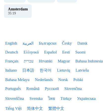
Amsterdam
35
:
19
English
العربية
Български
Česky
Dansk
Deutsch
Ελληνικά
Español
Eesti
Suomi
Français
עברית
Hrvatski
Magyar
Bahasa Indonesia
Italiano
日本語
한국어
Lietuvių
Latviešu
Bahasa Melayu
Nederlands
Norsk
Polski
Português
Română
Русский
Slovenčina
Slovenščina
Svenska
ไทย
Türkçe
Українська
Tiếng Việt
简体中文
繁體中文