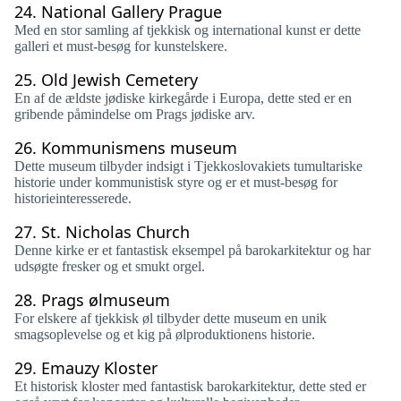
24.
National Gallery Prague
Med en stor samling af tjekkisk og international kunst er dette
galleri et must-besøg for kunstelskere.
25.
Old Jewish Cemetery
En af de ældste jødiske kirkegårde i Europa, dette sted er en
gribende påmindelse om Prags jødiske arv.
26.
Kommunismens museum
Dette museum tilbyder indsigt i Tjekkoslovakiets tumultariske
historie under kommunistisk styre og er et must-besøg for
historieinteresserede.
27.
St. Nicholas Church
Denne kirke er et fantastisk eksempel på barokarkitektur og har
udsøgte fresker og et smukt orgel.
28.
Prags ølmuseum
For elskere af tjekkisk øl tilbyder dette museum en unik
smagsoplevelse og et kig på ølproduktionens historie.
29.
Emauzy Kloster
Et historisk kloster med fantastisk barokarkitektur, dette sted er