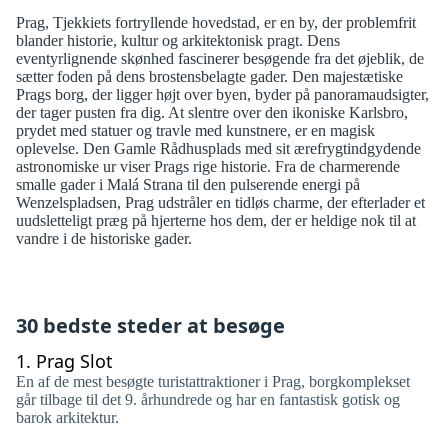
Prag, Tjekkiets fortryllende hovedstad, er en by, der problemfrit
blander historie, kultur og arkitektonisk pragt. Dens
eventyrlignende skønhed fascinerer besøgende fra det øjeblik, de
sætter foden på dens brostensbelagte gader. Den majestætiske
Prags borg, der ligger højt over byen, byder på panoramaudsigter,
der tager pusten fra dig. At slentre over den ikoniske Karlsbro,
prydet med statuer og travle med kunstnere, er en magisk
oplevelse. Den Gamle Rådhusplads med sit ærefrygtindgydende
astronomiske ur viser Prags rige historie. Fra de charmerende
smalle gader i Malá Strana til den pulserende energi på
Wenzelspladsen, Prag udstråler en tidløs charme, der efterlader et
uudsletteligt præg på hjerterne hos dem, der er heldige nok til at
vandre i de historiske gader.
30 bedste steder at besøge
1.
Prag Slot
En af de mest besøgte turistattraktioner i Prag, borgkomplekset
går tilbage til det 9. århundrede og har en fantastisk gotisk og
barok arkitektur.