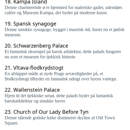
18.
Kampa Island
Denne charmerende ø er hjemsted for maleriske gader, udendørs
caféer og Museum Kampa, der byder på moderne kunst.
19.
Spansk synagoge
Denne smukke synagoge, bygget i maurisk stil, huser nu et jødisk
museum.
20.
Schwarzenberg Palace
Et fantastisk eksempel på barok arkitektur, dette palads fungerer
nu som et museum for tjekkisk historie.
21.
Vltava-flodkrydstogt
En afslappet måde at nyde Prags seværdigheder på, et
flodkrydstogt tilbyder en fantastisk udsigt over byens vartegn.
22.
Wallenstein Palace
Hjem til det tjekkiske senat, dette palads byder på fantastisk
barokarkitektur og smukke haver.
23.
Church of Our Lady Before Tyn
Denne slående gotiske kirke dominerer skyline af Old Town
Square.