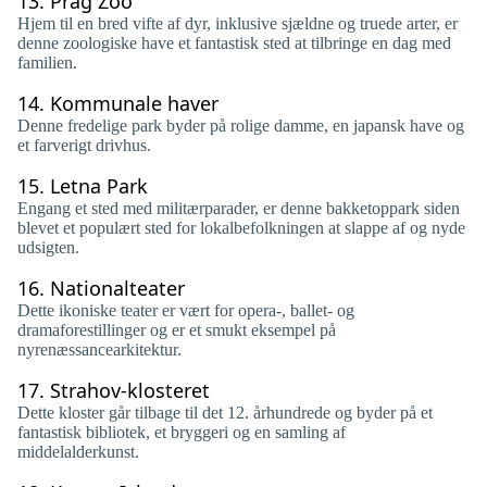
13.
Prag Zoo
Hjem til en bred vifte af dyr, inklusive sjældne og truede arter, er
denne zoologiske have et fantastisk sted at tilbringe en dag med
familien.
14.
Kommunale haver
Denne fredelige park byder på rolige damme, en japansk have og
et farverigt drivhus.
15.
Letna Park
Engang et sted med militærparader, er denne bakketoppark siden
blevet et populært sted for lokalbefolkningen at slappe af og nyde
udsigten.
16.
Nationalteater
Dette ikoniske teater er vært for opera-, ballet- og
dramaforestillinger og er et smukt eksempel på
nyrenæssancearkitektur.
17.
Strahov-klosteret
Dette kloster går tilbage til det 12. århundrede og byder på et
fantastisk bibliotek, et bryggeri og en samling af
middelalderkunst.