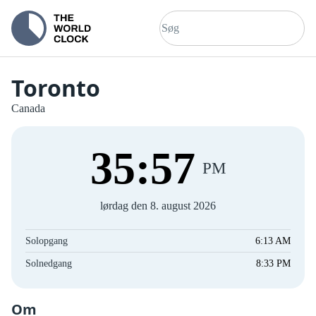
Toronto
Canada
35
:
57
PM
lørdag den 8. august 2026
Solopgang
6:13 AM
Solnedgang
8:33 PM
Om