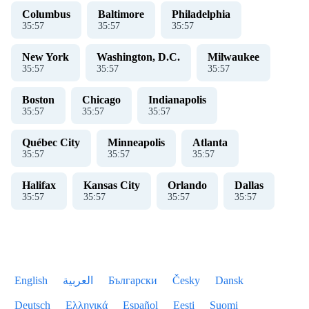
Columbus
Baltimore
Philadelphia
35
:
57
35
:
57
35
:
57
New York
Washington, D.C.
Milwaukee
35
:
57
35
:
57
35
:
57
Boston
Chicago
Indianapolis
35
:
57
35
:
57
35
:
57
Québec City
Minneapolis
Atlanta
35
:
57
35
:
57
35
:
57
Halifax
Kansas City
Orlando
Dallas
35
:
57
35
:
57
35
:
57
35
:
57
English
العربية
Български
Česky
Dansk
Deutsch
Ελληνικά
Español
Eesti
Suomi