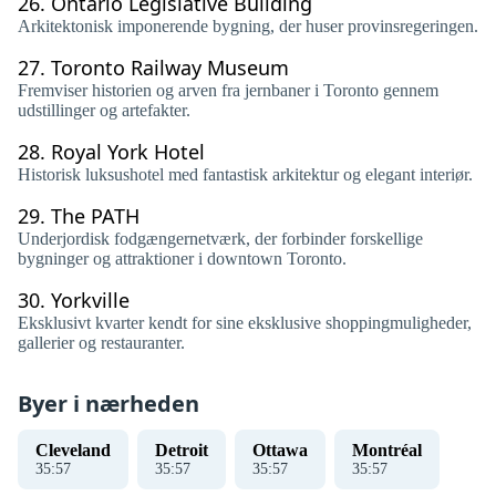
26.
Ontario Legislative Building
Arkitektonisk imponerende bygning, der huser provinsregeringen.
27.
Toronto Railway Museum
Fremviser historien og arven fra jernbaner i Toronto gennem
udstillinger og artefakter.
28.
Royal York Hotel
Historisk luksushotel med fantastisk arkitektur og elegant interiør.
29.
The PATH
Underjordisk fodgængernetværk, der forbinder forskellige
bygninger og attraktioner i downtown Toronto.
30.
Yorkville
Eksklusivt kvarter kendt for sine eksklusive shoppingmuligheder,
gallerier og restauranter.
Byer i nærheden
Cleveland
Detroit
Ottawa
Montréal
35
:
57
35
:
57
35
:
57
35
:
57