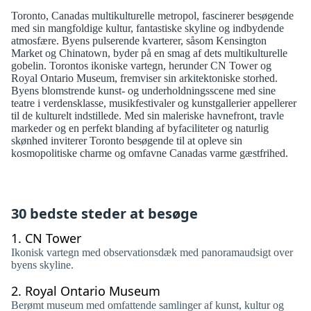
Toronto, Canadas multikulturelle metropol, fascinerer besøgende
med sin mangfoldige kultur, fantastiske skyline og indbydende
atmosfære. Byens pulserende kvarterer, såsom Kensington
Market og Chinatown, byder på en smag af dets multikulturelle
gobelin. Torontos ikoniske vartegn, herunder CN Tower og
Royal Ontario Museum, fremviser sin arkitektoniske storhed.
Byens blomstrende kunst- og underholdningsscene med sine
teatre i verdensklasse, musikfestivaler og kunstgallerier appellerer
til de kulturelt indstillede. Med sin maleriske havnefront, travle
markeder og en perfekt blanding af byfaciliteter og naturlig
skønhed inviterer Toronto besøgende til at opleve sin
kosmopolitiske charme og omfavne Canadas varme gæstfrihed.
30 bedste steder at besøge
1.
CN Tower
Ikonisk vartegn med observationsdæk med panoramaudsigt over
byens skyline.
2.
Royal Ontario Museum
Berømt museum med omfattende samlinger af kunst, kultur og