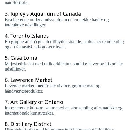
naturhistorie.
3.
Ripley's Aquarium of Canada
Fascinerende undervandsverden med en række havliv og
interaktive udstillinger.
4.
Toronto Islands
En gruppe af små øer, der tilbyder strande, parker, cykeludlejning
og en fantastisk udsigt over byen.
5.
Casa Loma
Majestætisk slot med unik arkitektur, smukke haver og historiske
udstillinger.
6.
Lawrence Market
Levende marked med friske råvarer, gourmetmad og
håndværksprodukter.
7.
Art Gallery of Ontario
Imponerende kunstmuseum med en stor samling af canadiske og
internationale kunstværker.
8.
Distillery District
Historisk distrikt med bygninger fra victoriansk tid, butikker,