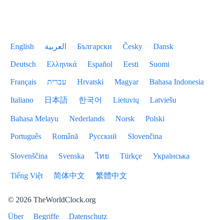
English
العربية
Български
Česky
Dansk
Deutsch
Ελληνικά
Español
Eesti
Suomi
Français
עברית
Hrvatski
Magyar
Bahasa Indonesia
Italiano
日本語
한국어
Lietuvių
Latviešu
Bahasa Melayu
Nederlands
Norsk
Polski
Português
Română
Русский
Slovenčina
Slovenščina
Svenska
ไทย
Türkçe
Українська
Tiếng Việt
简体中文
繁體中文
© 2026 TheWorldClock.org
Über
Begriffe
Datenschutz