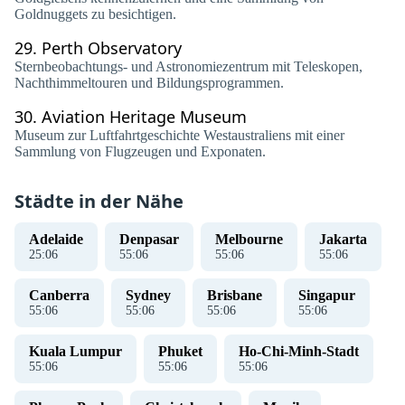
Goldnuggets zu besichtigen.
29.
Perth Observatory
Sternbeobachtungs- und Astronomiezentrum mit Teleskopen,
Nachthimmeltouren und Bildungsprogrammen.
30.
Aviation Heritage Museum
Museum zur Luftfahrtgeschichte Westaustraliens mit einer
Sammlung von Flugzeugen und Exponaten.
Städte in der Nähe
Adelaide
Denpasar
Melbourne
Jakarta
25
:
07
55
:
07
55
:
07
55
:
07
Canberra
Sydney
Brisbane
Singapur
55
:
07
55
:
07
55
:
07
55
:
07
Kuala Lumpur
Phuket
Ho-Chi-Minh-Stadt
55
:
07
55
:
07
55
:
07