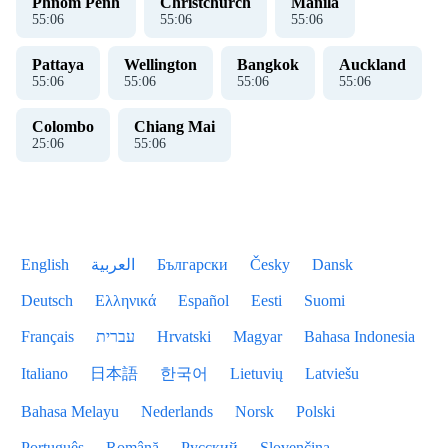
Phnom Penh
Christchurch
Manila
55
:
07
55
:
07
55
:
07
Pattaya
Wellington
Bangkok
Auckland
55
:
07
55
:
07
55
:
07
55
:
07
Colombo
Chiang Mai
25
:
07
55
:
07
English
العربية
Български
Česky
Dansk
Deutsch
Ελληνικά
Español
Eesti
Suomi
Français
עברית
Hrvatski
Magyar
Bahasa Indonesia
Italiano
日本語
한국어
Lietuvių
Latviešu
Bahasa Melayu
Nederlands
Norsk
Polski
Português
Română
Русский
Slovenčina