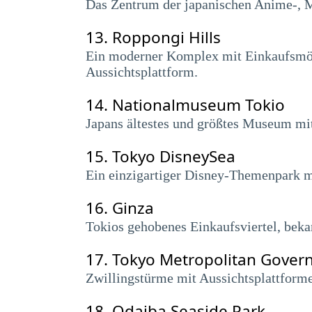
Das Zentrum der japanischen Anime-, 
13.
Roppongi Hills
Ein moderner Komplex mit Einkaufsmögl
Aussichtsplattform.
14.
Nationalmuseum Tokio
Japans ältestes und größtes Museum mi
15.
Tokyo DisneySea
Ein einzigartiger Disney-Themenpark 
16.
Ginza
Tokios gehobenes Einkaufsviertel, beka
17.
Tokyo Metropolitan Gover
Zwillingstürme mit Aussichtsplattforme
18.
Odaiba Seaside Park