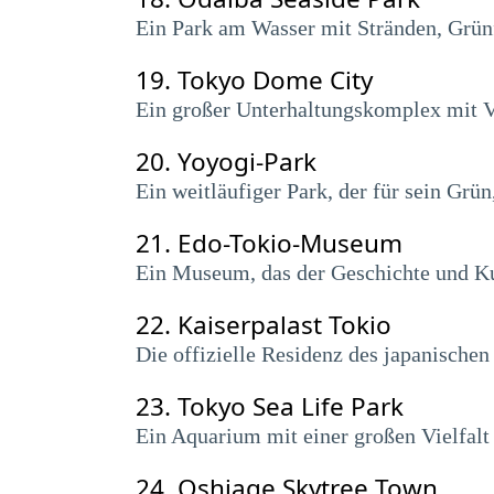
Ein Park am Wasser mit Stränden, Grünf
19.
Tokyo Dome City
Ein großer Unterhaltungskomplex mit V
20.
Yoyogi-Park
Ein weitläufiger Park, der für sein Grü
21.
Edo-Tokio-Museum
Ein Museum, das der Geschichte und Ku
22.
Kaiserpalast Tokio
Die offizielle Residenz des japanisch
23.
Tokyo Sea Life Park
Ein Aquarium mit einer großen Vielfal
24.
Oshiage Skytree Town