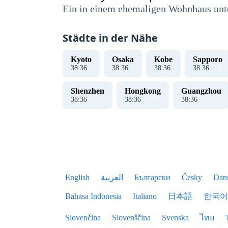
Ein in einem ehemaligen Wohnhaus unte
Städte in der Nähe
Kyoto
Osaka
Kobe
Sapporo
38
:
37
38
:
37
38
:
37
38
:
37
Shenzhen
Hongkong
Guangzhou
38
:
37
38
:
37
38
:
37
English
العربية
Български
Česky
Dan
Bahasa Indonesia
Italiano
日本語
한국어
Slovenčina
Slovenščina
Svenska
ไทย