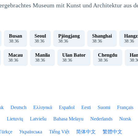
rgebrachtes Museum mit Kunst und Architektur aus de
Busan
Seoul
Pjöngjang
Shanghai
Hangz
38
:
37
38
:
37
38
:
37
38
:
37
38
:
37
Macau
Manila
Ulan Bator
Chengdu
Han
38
:
37
38
:
37
38
:
37
38
:
37
38
:
3
sk
Deutsch
Ελληνικά
Español
Eesti
Suomi
Français
Lietuvių
Latviešu
Bahasa Melayu
Nederlands
Norsk
Türkçe
Українська
Tiếng Việt
简体中文
繁體中文