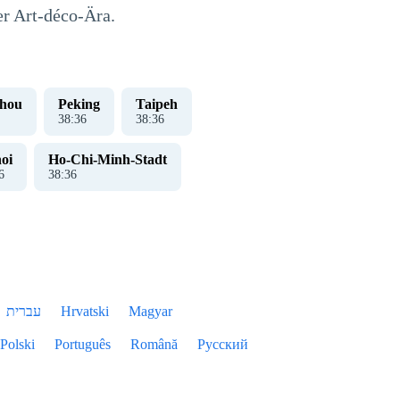
r Art-déco-Ära.
hou
Peking
Taipeh
38
:
37
38
:
37
oi
Ho-Chi-Minh-Stadt
7
38
:
37
עברית
Hrvatski
Magyar
Polski
Português
Română
Русский