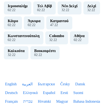
Ιερουσαλήμ
Τελ Αβίβ
Νέο Δελχί
Δελχί
02
:
22
02
:
22
32
:
22
32
:
22
Κάιρο
Άγκυρα
Κατμαντού
02
:
22
02
:
22
47
:
22
Κωνσταντινούπολη
Colombo
Αθήνα
02
:
22
32
:
22
02
:
22
Καλκούτα
Βουκουρέστι
32
:
22
02
:
22
English
العربية
Български
Česky
Dansk
Deutsch
Ελληνικά
Español
Eesti
Suomi
Français
עברית
Hrvatski
Magyar
Bahasa Indonesia