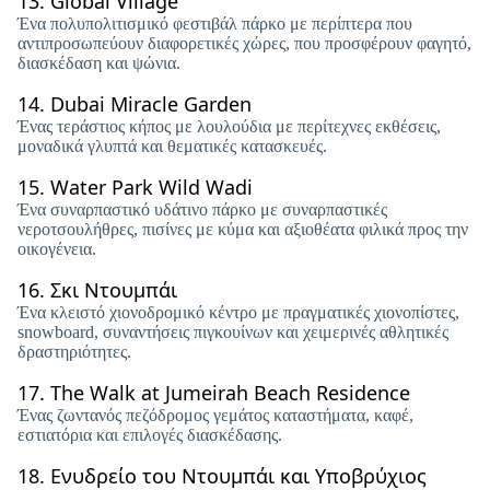
13.
Global Village
Ένα πολυπολιτισμικό φεστιβάλ πάρκο με περίπτερα που
αντιπροσωπεύουν διαφορετικές χώρες, που προσφέρουν φαγητό,
διασκέδαση και ψώνια.
14.
Dubai Miracle Garden
Ένας τεράστιος κήπος με λουλούδια με περίτεχνες εκθέσεις,
μοναδικά γλυπτά και θεματικές κατασκευές.
15.
Water Park Wild Wadi
Ένα συναρπαστικό υδάτινο πάρκο με συναρπαστικές
νεροτσουλήθρες, πισίνες με κύμα και αξιοθέατα φιλικά προς την
οικογένεια.
16.
Σκι Ντουμπάι
Ένα κλειστό χιονοδρομικό κέντρο με πραγματικές χιονοπίστες,
snowboard, συναντήσεις πιγκουίνων και χειμερινές αθλητικές
δραστηριότητες.
17.
The Walk at Jumeirah Beach Residence
Ένας ζωντανός πεζόδρομος γεμάτος καταστήματα, καφέ,
εστιατόρια και επιλογές διασκέδασης.
18.
Ενυδρείο του Ντουμπάι και Υποβρύχιος