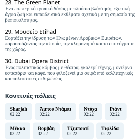
28.
The Green Planet
Ένα εσωτερικό τροπικό δάσος με πλούσια βλάστηση, εξωτική
άγρια ​​ζωή και εκπαιδευτικά εκθέματα σχετικά με τη σημασία της
βιοποικιλότητας.
29.
Μουσείο Etihad
Εορτάζει την ίδρυση των Ηνωμένων Αραβικών Εμιράτων,
παρουσιάζοντας την ιστορία, την κληρονομιά και τα επιτεύγματα
της χώρας.
30.
Dubai Opera District
Ένας πολιτιστικός κόμβος με θέατρα, γκαλερί τέχνης, μοντέρνα
εστιατόρια και καφέ, που φιλοξενεί μια σειρά από καλλιτεχνικές
και πολιτιστικές εκδηλώσεις.
Κοντινές πόλεις
Sharjah
Άμπου Ντάμπι
Ντόχα
Ριάντ
02
:
22
02
:
22
02
:
22
02
:
22
Μέκκα
Βομβάη
Τζιμπουτί
Τιφλίδα
02
:
22
32
:
22
02
:
22
02
:
22