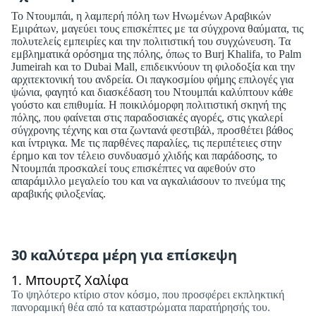
Το Ντουμπάι, η λαμπερή πόλη των Ηνωμένων Αραβικών
Εμιράτων, μαγεύει τους επισκέπτες με τα σύγχρονα θαύματα, τις
πολυτελείς εμπειρίες και την πολιτιστική του συγχώνευση. Τα
εμβληματικά ορόσημα της πόλης, όπως το Burj Khalifa, το Palm
Jumeirah και το Dubai Mall, επιδεικνύουν τη φιλοδοξία και την
αρχιτεκτονική του ανδρεία. Οι παγκοσμίου φήμης επιλογές για
ψώνια, φαγητό και διασκέδαση του Ντουμπάι καλύπτουν κάθε
γούστο και επιθυμία. Η ποικιλόμορφη πολιτιστική σκηνή της
πόλης, που φαίνεται στις παραδοσιακές αγορές, στις γκαλερί
σύγχρονης τέχνης και στα ζωντανά φεστιβάλ, προσθέτει βάθος
και ίντριγκα. Με τις παρθένες παραλίες, τις περιπέτειες στην
έρημο και τον τέλειο συνδυασμό χλιδής και παράδοσης, το
Ντουμπάι προσκαλεί τους επισκέπτες να αφεθούν στο
απαράμιλλο μεγαλείο του και να αγκαλιάσουν το πνεύμα της
αραβικής φιλοξενίας.
30 καλύτερα μέρη για επίσκεψη
1.
Μπουρτζ Χαλίφα
Το ψηλότερο κτίριο στον κόσμο, που προσφέρει εκπληκτική
πανοραμική θέα από τα καταστρώματα παρατήρησής του.