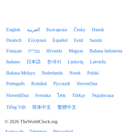
English
العربية
Български
Česky
Dansk
Deutsch
Ελληνικά
Español
Eesti
Suomi
Français
עברית
Hrvatski
Magyar
Bahasa Indonesia
Italiano
日本語
한국어
Lietuvių
Latviešu
Bahasa Melayu
Nederlands
Norsk
Polski
Português
Română
Русский
Slovenčina
Slovenščina
Svenska
ไทย
Türkçe
Українська
Tiếng Việt
简体中文
繁體中文
© 2026 TheWorldClock.org
Acerca de
Términos
Privacidad