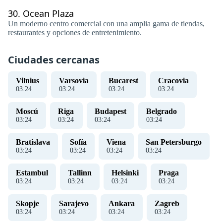
30.
Ocean Plaza
Un moderno centro comercial con una amplia gama de tiendas,
restaurantes y opciones de entretenimiento.
Ciudades cercanas
Vilnius
Varsovia
Bucarest
Cracovia
03
:
25
03
:
25
03
:
25
03
:
25
Moscú
Riga
Budapest
Belgrado
03
:
25
03
:
25
03
:
25
03
:
25
Bratislava
Sofía
Viena
San Petersburgo
03
:
25
03
:
25
03
:
25
03
:
25
Estambul
Tallinn
Helsinki
Praga
03
:
25
03
:
25
03
:
25
03
:
25
Skopje
Sarajevo
Ankara
Zagreb
03
:
25
03
:
25
03
:
25
03
:
25