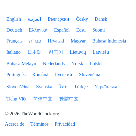
English
العربية
Български
Česky
Dansk
Deutsch
Ελληνικά
Español
Eesti
Suomi
Français
עברית
Hrvatski
Magyar
Bahasa Indonesia
Italiano
日本語
한국어
Lietuvių
Latviešu
Bahasa Melayu
Nederlands
Norsk
Polski
Português
Română
Русский
Slovenčina
Slovenščina
Svenska
ไทย
Türkçe
Українська
Tiếng Việt
简体中文
繁體中文
© 2026 TheWorldClock.org
Acerca de
Términos
Privacidad