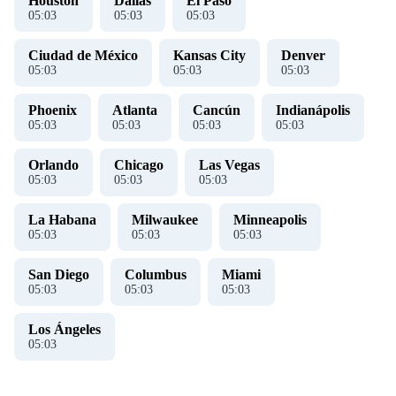
Houston
Dallas
El Paso
05
:
04
05
:
04
05
:
04
Ciudad de México
Kansas City
Denver
05
:
04
05
:
04
05
:
04
Phoenix
Atlanta
Cancún
Indianápolis
05
:
04
05
:
04
05
:
04
05
:
04
Orlando
Chicago
Las Vegas
05
:
04
05
:
04
05
:
04
La Habana
Milwaukee
Minneapolis
05
:
04
05
:
04
05
:
04
San Diego
Columbus
Miami
05
:
04
05
:
04
05
:
04
Los Ángeles
05
:
04