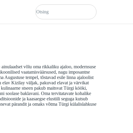
 ainulaadset võlu oma rikkaliku ajaloo, modernsuse
 ikoonilised vaatamisväärsused, nagu imposantne
 Augustuse tempel, tõstavad esile linna ajaloolist
u elav Kizilay väljak, pakuvad elavat ja värvikat
kulinaarne stseen pakub maitsvat Türgi kööki,
uni soolase baklavani. Oma tervitatavate kohalike
raditsioonide ja kaasaegse elustiili seguga kutsub
nevat pärandit ja omaks võtma Türgi külalislahkuse