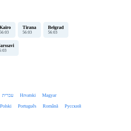
Kairo
Tirana
Belgrad
56
:
04
56
:
04
56
:
04
arssavi
6
:
04
עברית
Hrvatski
Magyar
Polski
Português
Română
Русский