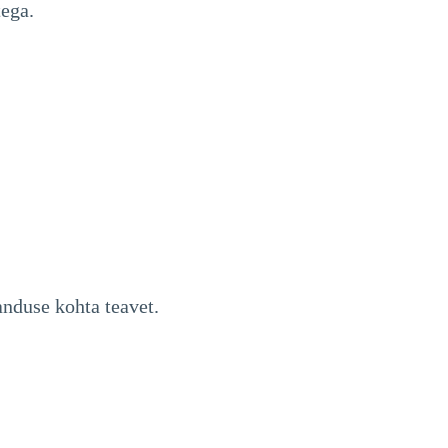
tega.
anduse kohta teavet.