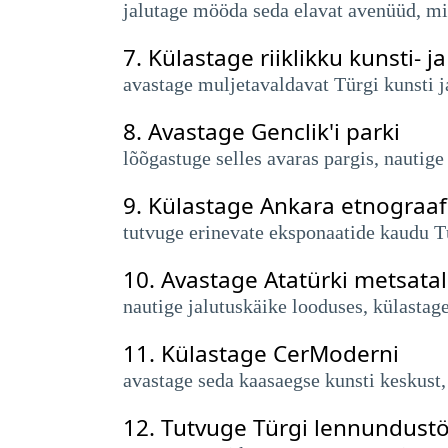
jalutage mööda seda elavat avenüüd, mis
7.
Külastage riiklikku kunsti-
avastage muljetavaldavat Türgi kunsti j
8.
Avastage Genclik'i parki
lõõgastuge selles avaras pargis, nautige
9.
Külastage Ankara etnograa
tutvuge erinevate eksponaatide kaudu Tü
10.
Avastage Atatürki metsata
nautige jalutuskäike looduses, külastag
11.
Külastage CerModerni
avastage seda kaasaegse kunsti keskust,
12.
Tutvuge Türgi lennundus