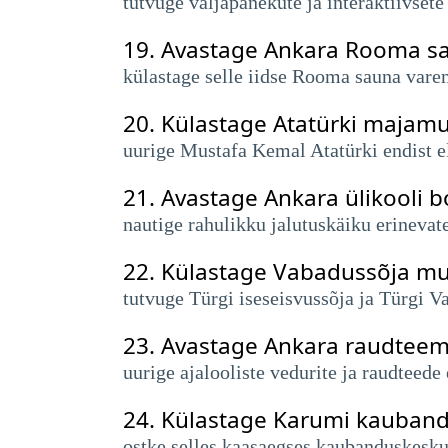
tutvuge väljapanekute ja interaktiivset
19.
Avastage Ankara Rooma s
külastage selle iidse Rooma sauna vare
20.
Külastage Atatürki majam
uurige Mustafa Kemal Atatürki endist el
21.
Avastage Ankara ülikooli 
nautige rahulikku jalutuskäiku erinevate
22.
Külastage Vabadussõja m
tutvuge Türgi iseseisvussõja ja Türgi V
23.
Avastage Ankara raudte
uurige ajalooliste vedurite ja raudteed
24.
Külastage Karumi kauban
ostke selles kaasaegses kaubanduskesku