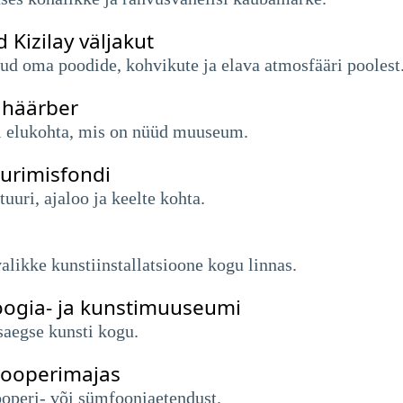
 Kizilay väljakut
ud oma poodide, kohvikute ja elava atmosfääri poolest
 häärber
i elukohta, mis on nüüd muuseum.
urimisfondi
tuuri, ajaloo ja keelte kohta.
valikke kunstiinstallatsioone kogu linnas.
oogia- ja kunstimuuseumi
saegse kunsti kogu.
 ooperimajas
ooperi- või sümfooniaetendust.