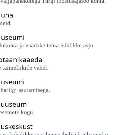
e väljapanekutega Türgi tööstusajaloo kohta.
auna
meid.
uuseumi
ukohta ja vaadake tema isiklikke asju.
botaanikaaeda
 taimeliikide vahel.
uuseumi
abariigi asutamisega.
emuuseum
e esemete kogu.
duskeskust
ses kohalikke ja rahvusvahelisi kaubamärke.