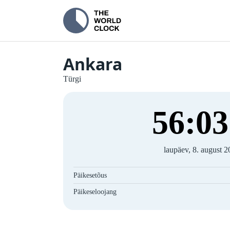
Ankara
Türgi
56
:
04
laupäev, 8. august 
Päikesetõus
Päikeseloojang