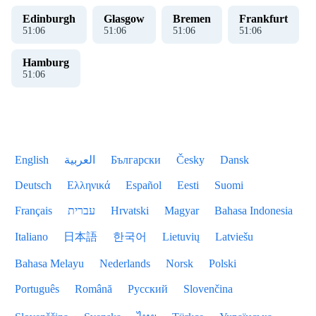
Edinburgh
Glasgow
Bremen
Frankfurt
51
:
06
51
:
06
51
:
06
51
:
06
Hamburg
51
:
06
English
العربية
Български
Česky
Dansk
Deutsch
Ελληνικά
Español
Eesti
Suomi
Français
עברית
Hrvatski
Magyar
Bahasa Indonesia
Italiano
日本語
한국어
Lietuvių
Latviešu
Bahasa Melayu
Nederlands
Norsk
Polski
Português
Română
Русский
Slovenčina