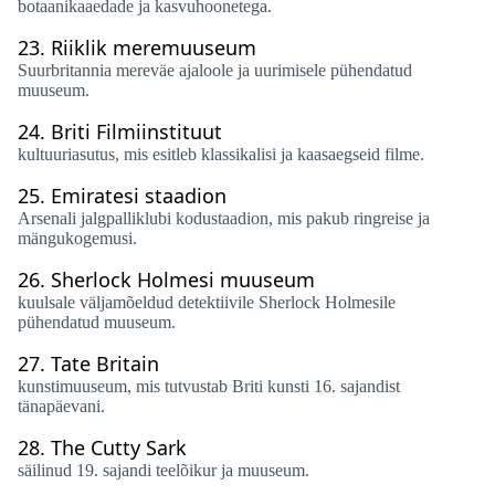
botaanikaaedade ja kasvuhoonetega.
23.
Riiklik meremuuseum
Suurbritannia mereväe ajaloole ja uurimisele pühendatud
muuseum.
24.
Briti Filmiinstituut
kultuuriasutus, mis esitleb klassikalisi ja kaasaegseid filme.
25.
Emiratesi staadion
Arsenali jalgpalliklubi kodustaadion, mis pakub ringreise ja
mängukogemusi.
26.
Sherlock Holmesi muuseum
kuulsale väljamõeldud detektiivile Sherlock Holmesile
pühendatud muuseum.
27.
Tate Britain
kunstimuuseum, mis tutvustab Briti kunsti 16. sajandist
tänapäevani.
28.
The Cutty Sark
säilinud 19. sajandi teelõikur ja muuseum.