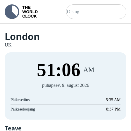
London
UK
51
:
06
AM
pühapäev, 9. august 2026
Päikesetõus
5:35 AM
Päikeseloojang
8:37 PM
Teave