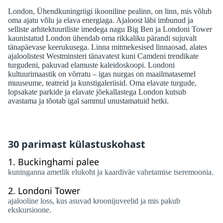
London, Ühendkuningriigi ikooniline pealinn, on linn, mis võlub
oma ajatu võlu ja elava energiaga. Ajaloost läbi imbunud ja
selliste arhitektuuriliste imedega nagu Big Ben ja Londoni Tower
kaunistatud London ühendab oma rikkaliku pärandi sujuvalt
tänapäevase keerukusega. Linna mitmekesised linnaosad, alates
ajaloolistest Westminsteri tänavatest kuni Camdeni trendikate
turgudeni, pakuvad elamuste kaleidoskoopi. Londoni
kultuurimaastik on võrratu – igas nurgas on maailmatasemel
muuseume, teatreid ja kunstigaleriisid. Oma elavate turgude,
lopsakate parkide ja elavate jõekallastega London kutsub
avastama ja tõotab igal sammul unustamatuid hetki.
30 parimast külastuskohast
1.
Buckinghami palee
kuninganna ametlik elukoht ja kaardiväe vahetamise tseremoonia.
2.
Londoni Tower
ajalooline loss, kus asuvad kroonijuveelid ja mis pakub
ekskursioone.