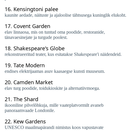
16.
Kensingtoni palee
kaunite aedade, näituste ja ajaloolise tähtsusega kuninglik elukoht.
17.
Covent Garden
elav linnaosa, mis on tuntud oma poodide, restoranide,
tänavaesinejate ja turgude poolest.
18.
Shakespeare's Globe
rekonstrueeritud teater, kus esitatakse Shakespeare'i näidendeid.
19.
Tate Modern
endises elektrijaamas asuv kaasaegse kunsti muuseum.
20.
Camden Market
elav turg poodide, toidukioskite ja alternatiivmoega.
21.
The Shard
ikooniline pilvelõhkuja, mille vaateplatvormilt avaneb
panoraamvaade Londonile.
22.
Kew Gardens
UNESCO maailmapärandi nimistus koos vapustavate