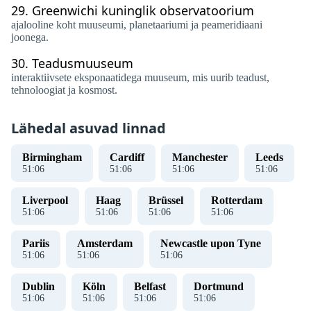
29.
Greenwichi kuninglik observatoorium
ajalooline koht muuseumi, planetaariumi ja peameridiaani
joonega.
30.
Teadusmuuseum
interaktiivsete eksponaatidega muuseum, mis uurib teadust,
tehnoloogiat ja kosmost.
Lähedal asuvad linnad
Birmingham
Cardiff
Manchester
Leeds
51
:
06
51
:
06
51
:
06
51
:
06
Liverpool
Haag
Brüssel
Rotterdam
51
:
06
51
:
06
51
:
06
51
:
06
Pariis
Amsterdam
Newcastle upon Tyne
51
:
06
51
:
06
51
:
06
Dublin
Köln
Belfast
Dortmund
51
:
06
51
:
06
51
:
06
51
:
06