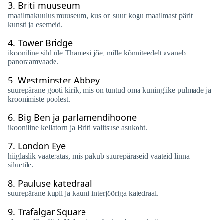
3.
Briti muuseum
maailmakuulus muuseum, kus on suur kogu maailmast pärit
kunsti ja esemeid.
4.
Tower Bridge
ikooniline sild üle Thamesi jõe, mille kõnniteedelt avaneb
panoraamvaade.
5.
Westminster Abbey
suurepärane gooti kirik, mis on tuntud oma kuninglike pulmade ja
kroonimiste poolest.
6.
Big Ben ja parlamendihoone
ikooniline kellatorn ja Briti valitsuse asukoht.
7.
London Eye
hiiglaslik vaateratas, mis pakub suurepäraseid vaateid linna
siluetile.
8.
Pauluse katedraal
suurepärane kupli ja kauni interjööriga katedraal.
9.
Trafalgar Square