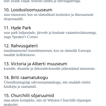
elav avalik väljak Nelsoni samba ja rahvusgaleriiga.
10.
Loodusloomuuseum
suur muuseum, kus on ulatuslikud loodusloo ja dinosauruste
eksponaadid.
11.
Hyde Park
suur park haljasalade, järvede ja kuulsate vaatamisväärsustega,
nagu Speaker's Corner.
12.
Rahvusgalerii
maailmatasemel kunstimuuseum, kus on ulatuslik Euroopa
maalide kollektsioon.
13.
Victoria ja Alberti muuseum
kunstile, disainile ja dekoratiivkunstile pühendatud muuseum.
14.
Briti raamatukogu
Ühendkuningriigi rahvusraamatukogu, mis sisaldab olulisi
käsikirju ja raamatuid.
15.
Churchilli sõjaruumid
maa-alune kompleks, mis oli Winston Churchilli sõjaaegne
peakorter.