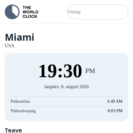
Miami
USA
19
:
31
PM
laupäev, 8. august 2026
Päikesetõus
6:49 AM
Päikeseloojang
8:03 PM
Teave