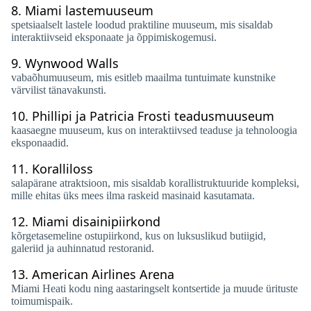
8.
Miami lastemuuseum
spetsiaalselt lastele loodud praktiline muuseum, mis sisaldab
interaktiivseid eksponaate ja õppimiskogemusi.
9.
Wynwood Walls
vabaõhumuuseum, mis esitleb maailma tuntuimate kunstnike
värvilist tänavakunsti.
10.
Phillipi ja Patricia Frosti teadusmuuseum
kaasaegne muuseum, kus on interaktiivsed teaduse ja tehnoloogia
eksponaadid.
11.
Koralliloss
salapärane atraktsioon, mis sisaldab korallistruktuuride kompleksi,
mille ehitas üks mees ilma raskeid masinaid kasutamata.
12.
Miami disainipiirkond
kõrgetasemeline ostupiirkond, kus on luksuslikud butiigid,
galeriid ja auhinnatud restoranid.
13.
American Airlines Arena
Miami Heati kodu ning aastaringselt kontsertide ja muude ürituste
toimumispaik.