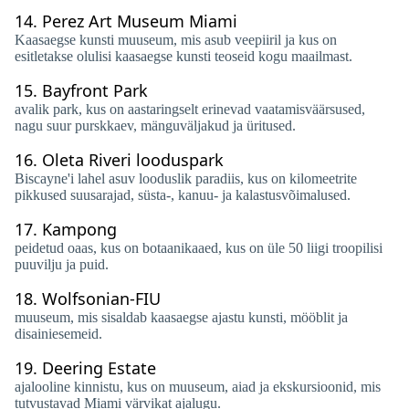
14.
Perez Art Museum Miami
Kaasaegse kunsti muuseum, mis asub veepiiril ja kus on
esitletakse olulisi kaasaegse kunsti teoseid kogu maailmast.
15.
Bayfront Park
avalik park, kus on aastaringselt erinevad vaatamisväärsused,
nagu suur purskkaev, mänguväljakud ja üritused.
16.
Oleta Riveri looduspark
Biscayne'i lahel asuv looduslik paradiis, kus on kilomeetrite
pikkused suusarajad, süsta-, kanuu- ja kalastusvõimalused.
17.
Kampong
peidetud oaas, kus on botaanikaaed, kus on üle 50 liigi troopilisi
puuvilju ja puid.
18.
Wolfsonian-FIU
muuseum, mis sisaldab kaasaegse ajastu kunsti, mööblit ja
disainiesemeid.
19.
Deering Estate
ajalooline kinnistu, kus on muuseum, aiad ja ekskursioonid, mis
tutvustavad Miami värvikat ajalugu.