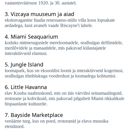
vaatamisväärsuse 1920. ja 30. aastatel.
3.
Vizcaya muuseum ja aiad
ekstravagantne Itaalia renessanss-stiilis villa koos lopsakate
aedadega, kust avaneb vaade Biscayne'i lahele.
4.
Miami Seaquarium
koduks mitmesugustele mereloomadele, sealhulgas delfiinidele,
merilõvidele ja manaatidele, mis pakuvad külastajatele
interaktiivseid elamusi.
5.
Jungle Island
loomapark, kus on eksootilisi loomi ja interaktiivseid kogemusi,
sealhulgas tõmblukuga vooderdust ja loomadega kohtumisi.
6.
Little Havanna
elav Kuuba naabruskond, mis on täis värvilisi seinamaalinguid,
restorane ja kohvikuid, mis pakuvad pilguheit Miami rikkalikule
hispaanlaste kultuurile.
7.
Bayside Marketplace
veeäärne turg, kus on poed, restoranid ja elava muusika
etendused.