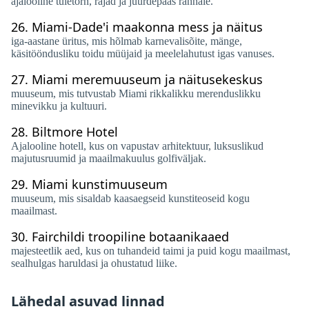
ajalooline tuletorn, rajad ja juurdepääs rannale.
26.
Miami-Dade'i maakonna mess ja näitus
iga-aastane üritus, mis hõlmab karnevalisõite, mänge,
käsitööndusliku toidu müüjaid ja meelelahutust igas vanuses.
27.
Miami meremuuseum ja näitusekeskus
muuseum, mis tutvustab Miami rikkalikku merenduslikku
minevikku ja kultuuri.
28.
Biltmore Hotel
Ajalooline hotell, kus on vapustav arhitektuur, luksuslikud
majutusruumid ja maailmakuulus golfiväljak.
29.
Miami kunstimuuseum
muuseum, mis sisaldab kaasaegseid kunstiteoseid kogu
maailmast.
30.
Fairchildi troopiline botaanikaaed
majesteetlik aed, kus on tuhandeid taimi ja puid kogu maailmast,
sealhulgas haruldasi ja ohustatud liike.
Lähedal asuvad linnad