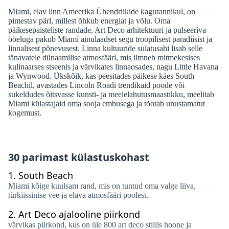
Miami, elav linn Ameerika Ühendriikide kagurannikul, on
pimestav pärl, millest õhkub energiat ja võlu. Oma
päikesepaisteliste randade, Art Deco arhitektuuri ja pulseeriva
ööeluga pakub Miami ainulaadset segu troopilisest paradiisist ja
linnalisest põnevusest. Linna kultuuride sulatusahi lisab selle
tänavatele dünaamilise atmosfääri, mis ilmneb mitmekesises
kulinaarses stseenis ja värvikates linnaosades, nagu Little Havana
ja Wynwood. Ükskõik, kas peesitades päikese käes South
Beachil, avastades Lincoln Roadi trendikaid poode või
sukeldudes õitsvasse kunsti- ja meelelahutusmaastikku, meelitab
Miami külastajaid oma sooja embusega ja tõotab unustamatut
kogemust.
30 parimast külastuskohast
1.
South Beach
Miami kõige kuulsam rand, mis on tuntud oma valge liiva,
türkiissinise vee ja elava atmosfääri poolest.
2.
Art Deco ajalooline piirkond
värvikas piirkond, kus on üle 800 art deco stiilis hoone ja