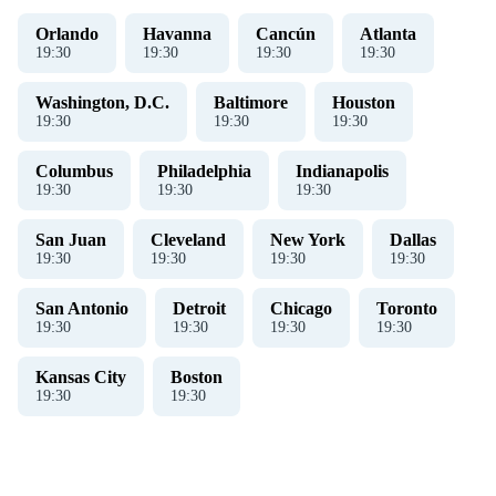
Orlando
Havanna
Cancún
Atlanta
19
:
31
19
:
31
19
:
31
19
:
31
Washington, D.C.
Baltimore
Houston
19
:
31
19
:
31
19
:
31
Columbus
Philadelphia
Indianapolis
19
:
31
19
:
31
19
:
31
San Juan
Cleveland
New York
Dallas
19
:
31
19
:
31
19
:
31
19
:
31
San Antonio
Detroit
Chicago
Toronto
19
:
31
19
:
31
19
:
31
19
:
31
Kansas City
Boston
19
:
31
19
:
31