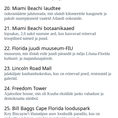
20.
Miami Beachi laudtee
ookeaniäärne jalutusrada, mis ulatub kilomeetrite kaugusele ja
pakub suurepäraseid vaateid Atlandi ookeanile.
21.
Miami Beachi botaanikaaed
lopsakas, 2,6 aakri suurune aed, kus kasvavad erinevad
troopilised taimed ja puud.
22.
Florida juudi muuseum-FIU
muuseum, mis tõstab esile juudi pärandit ja mõju Lõuna-Florida
kultuuri- ja majandusajaloole.
23.
Lincoln Road Mall
jalakäijate kaubanduskeskus, kus on erinevad poed, restoranid ja
galeriid.
24.
Freedom Tower
Ajalooline hoone, mis oli Kuuba eksiilide jaoks vabaduse ja
demokraatia sümbol.
25.
Bill Baggs Cape Florida looduspark
Key Biscayne'i lõunatipus asuv looduslik paradiis, kus on