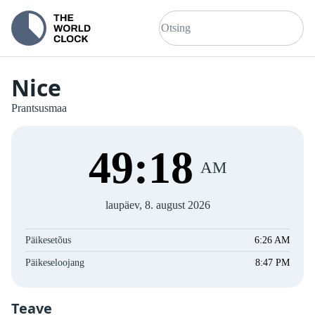
Nice
Prantsusmaa
49
:
19
AM
laupäev, 8. august 2026
Päikesetõus
6:26 AM
Päikeseloojang
8:47 PM
Teave