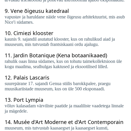
9.
Vene õigeusu katedraal
vapustav ja haruldane näide vene õigeusu arhitektuurist, mis asub
Nice'i südames.
10.
Cimiezi klooster
kaunis 9. sajandil asutatud klooster, kus on rahulikud aiad ja
muuseum, mis tutvustab frantsiskaani ordu ajalugu.
11.
Jardin Botanique (Kena botaanikaaed)
rahulik oaas linna südames, kus on tohutu taimekollektsioon üle
kogu maailma, sealhulgas kaktused ja eksootilised lilled.
12.
Palais Lascaris
suurepärane 17. sajandi Genua stiilis barokkpalee, praegu
muusikariistade muuseum, kus on üle 500 eksponaadi.
13.
Port Lympia
võluv kalasadam värviliste paatide ja maaliliste vaadetega linnale
ja mägedele.
14.
Musée d'Art Moderne et d'Art Contemporain
muuseum, mis tutvustab kaasaegset ja kaasaegset kunsti,