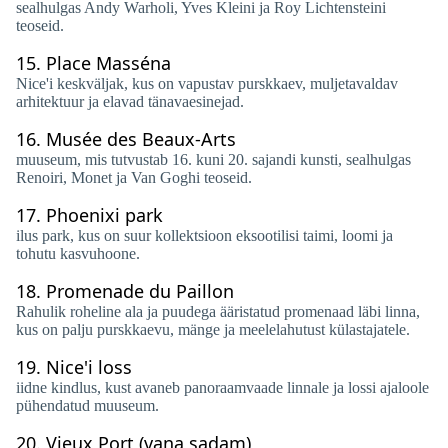
sealhulgas Andy Warholi, Yves Kleini ja Roy Lichtensteini
teoseid.
15.
Place Masséna
Nice'i keskväljak, kus on vapustav purskkaev, muljetavaldav
arhitektuur ja elavad tänavaesinejad.
16.
Musée des Beaux-Arts
muuseum, mis tutvustab 16. kuni 20. sajandi kunsti, sealhulgas
Renoiri, Monet ja Van Goghi teoseid.
17.
Phoenixi park
ilus park, kus on suur kollektsioon eksootilisi taimi, loomi ja
tohutu kasvuhoone.
18.
Promenade du Paillon
Rahulik roheline ala ja puudega ääristatud promenaad läbi linna,
kus on palju purskkaevu, mänge ja meelelahutust külastajatele.
19.
Nice'i loss
iidne kindlus, kust avaneb panoraamvaade linnale ja lossi ajaloole
pühendatud muuseum.
20.
Vieux Port (vana sadam)