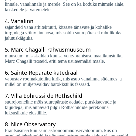
linnale, vanalinnale ja merele. See on ka koduks mitmele aiale,
koskedele ja varemetele.
4.
Vanalinn
sajandeid vana arhitektuuri, kitsaste tänavate ja kohalike
turgudega võluv linnaosa, mis sobib suurepäraselt rahulikuks
jalutuskäiguks.
5.
Marc Chagalli rahvusmuuseum
muuseum, mis sisaldab kuulsa vene-prantsuse maalikunstniku
Marc Chagalli teoseid, eriti tema usuteemalisi maale.
6.
Sainte-Reparate katedraal
vapustav roomakatoliku kirik, mis asub vanalinna südames ja
millel on muljetavaldav barokkstiilis fassaad.
7.
Villa Ephrussi de Rothschild
suurejooneline mõis suurepäraste aedade, purskkaevude ja
kujudega, mis annavad pilgu Rothschildide perekonna
luksuslikule elustiilile.
8.
Nice Observatory
Prantsusmaa kuulsaim astronoomiaobservatoorium, kus on
arvukad teleskoobid ja põnevad astronoomia ajaloo eksponaadid.