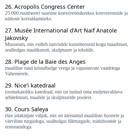
26.
Acropolis Congress Center
25 000 ruutmeetri suurune konverentsikeskus konverentside ja
näituste korraldamiseks.
27.
Musée International d'Art Naïf Anatole
Jakovsky
Muuseum, mis esitleb naivistide kunstiteoseid kogu maailmast,
sealhulgas maalikunsti, skulptuure ja tekstiile.
28.
Plage de la Baie des Anges
maaliline rand kristallselge veega ja vapustavate vaadetega
Vahemerele.
29.
Nice'i katedraal
roomakatoliku katedraal, mis on tuntud oma muljetavaldava
arhitektuuri, maalide ja skulptuuride poolest.
30.
Cours Saleya
elav jalakäijate väljak, mis on ääristatud maaliliste hoonete ja
värviliste turgudega, sealhulgas lilleturgude, toidubostide ja
restoranidega.