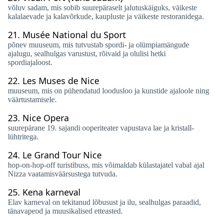
võluv sadam, mis sobib suurepäraselt jalutuskäiguks, väikeste
kalalaevade ja kalavõrkude, kaupluste ja väikeste restoranidega.
21.
Musée National du Sport
põnev muuseum, mis tutvustab spordi- ja olümpiamängude
ajalugu, sealhulgas varustust, rõivaid ja olulisi hetki
spordiajaloost.
22.
Les Muses de Nice
muuseum, mis on pühendatud loodusloo ja kunstide ajaloole ning
väärtustamisele.
23.
Nice Opera
suurepärane 19. sajandi ooperiteater vapustava lae ja kristall-
lühtritega.
24.
Le Grand Tour Nice
hop-on-hop-off turistibuss, mis võimaldab külastajatel vabal ajal
Nizza vaatamisväärsustega tutvuda.
25.
Kena karneval
Elav karneval on tekitanud lõbusust ja ilu, sealhulgas paraadid,
tänavapeod ja muusikalised etteasted.