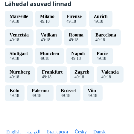
Lähedal asuvad linnad
Marseille
Milano
Firenze
Zürich
49
:
19
49
:
19
49
:
19
49
:
19
Veneetsia
Vatikan
Rooma
Barcelona
49
:
19
49
:
19
49
:
19
49
:
19
Stuttgart
München
Napoli
Pariis
49
:
19
49
:
19
49
:
19
49
:
19
Nürnberg
Frankfurt
Zagreb
Valencia
49
:
19
49
:
19
49
:
19
49
:
19
Köln
Palermo
Brüssel
Viin
49
:
19
49
:
19
49
:
19
49
:
19
English
العربية
Български
Česky
Dansk