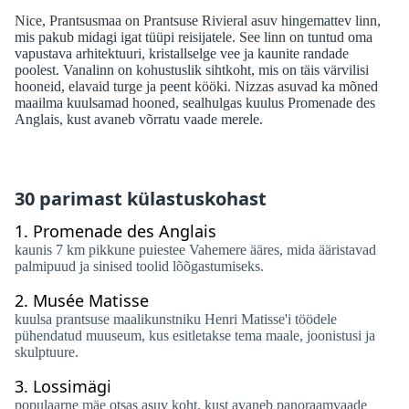
Nice, Prantsusmaa on Prantsuse Rivieral asuv hingemattev linn,
mis pakub midagi igat tüüpi reisijatele. See linn on tuntud oma
vapustava arhitektuuri, kristallselge vee ja kaunite randade
poolest. Vanalinn on kohustuslik sihtkoht, mis on täis värvilisi
hooneid, elavaid turge ja peent kööki. Nizzas asuvad ka mõned
maailma kuulsamad hooned, sealhulgas kuulus Promenade des
Anglais, kust avaneb võrratu vaade merele.
30 parimast külastuskohast
1.
Promenade des Anglais
kaunis 7 km pikkune puiestee Vahemere ääres, mida ääristavad
palmipuud ja sinised toolid lõõgastumiseks.
2.
Musée Matisse
kuulsa prantsuse maalikunstniku Henri Matisse'i töödele
pühendatud muuseum, kus esitletakse tema maale, joonistusi ja
skulptuure.
3.
Lossimägi
populaarne mäe otsas asuv koht, kust avaneb panoraamvaade