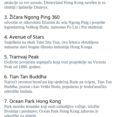
atrakcije za sve uzraste, Disneyland Hong Kong savršen je za
obitelji i ljubitelje Disneya.
3.
Žičara Ngong Ping 360
odvezite se slikovitom žičarom do sela Ngong Ping i posjetite
legendarnog Velikog Budu, samostan Po Lin i Put mudrosti.
4.
Avenue of Stars
Smještena na obali Tsim Sha Tsui, ova šetnica obrubljena
statuama slavi bogatu filmsku industriju Hong Konga.
5.
Tramvaj Peak
Doživite povijesnu uspinjaču koja vozi posjetitelje na Victoria
Peak od 1888. godine.
6.
Tian Tan Buddha
Najveći otvoreni brončani kip sjedećeg Bude na svijetu, Tian Tan
Buddha, poznat i kao Veliki Buda, popularno je hodočasničko
odredište budista.
7.
Ocean Park Hong Kong
Park morske tematike koji nudi uzbudljive vožnje, izložbe
životinja i predstave, Ocean Park Hong Kong zabavno je
odredište za obitelji.