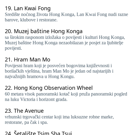
19.
Lan Kwai Fong
Središte noćnog života Hong Konga, Lan Kwai Fong nudi razne
barove, klubove i restorane.
20.
Muzej baštine Hong Konga
sa širokim rasponom izložaka o povijesti i kulturi Hong Konga,
Muzej baštine Hong Konga nezaobilazan je posjet za ljubitelje
povijesti.
21.
Hram Man Mo
Povijesni hram koji je posvećen bogovima književnosti i
borilačkih vještina, hram Man Mo je jedan od najstarijih i
najvažnijih hramova u Hong Kongu.
22.
Hong Kong Observation Wheel
60 metara visok panoramski kotač koji pruža panoramski pogled
na luku Victoria i horizont grada.
23.
The Avenue
vrhunski trgovački centar koji ima luksuzne robne marke,
restorane, pa čak i spa.
24.
Šetalište Tsim Sha Tsui