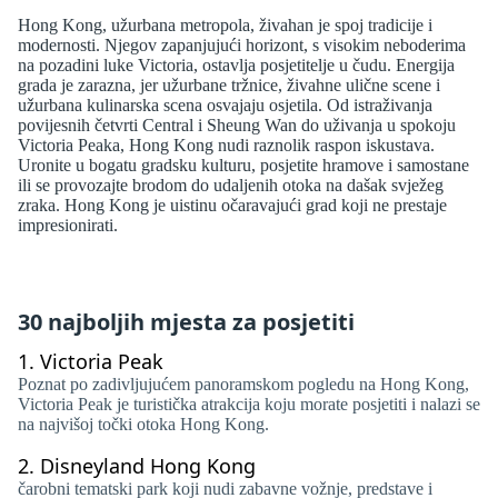
Hong Kong, užurbana metropola, živahan je spoj tradicije i
modernosti. Njegov zapanjujući horizont, s visokim neboderima
na pozadini luke Victoria, ostavlja posjetitelje u čudu. Energija
grada je zarazna, jer užurbane tržnice, živahne ulične scene i
užurbana kulinarska scena osvajaju osjetila. Od istraživanja
povijesnih četvrti Central i Sheung Wan do uživanja u spokoju
Victoria Peaka, Hong Kong nudi raznolik raspon iskustava.
Uronite u bogatu gradsku kulturu, posjetite hramove i samostane
ili se provozajte brodom do udaljenih otoka na dašak svježeg
zraka. Hong Kong je uistinu očaravajući grad koji ne prestaje
impresionirati.
30 najboljih mjesta za posjetiti
1.
Victoria Peak
Poznat po zadivljujućem panoramskom pogledu na Hong Kong,
Victoria Peak je turistička atrakcija koju morate posjetiti i nalazi se
na najvišoj točki otoka Hong Kong.
2.
Disneyland Hong Kong
čarobni tematski park koji nudi zabavne vožnje, predstave i