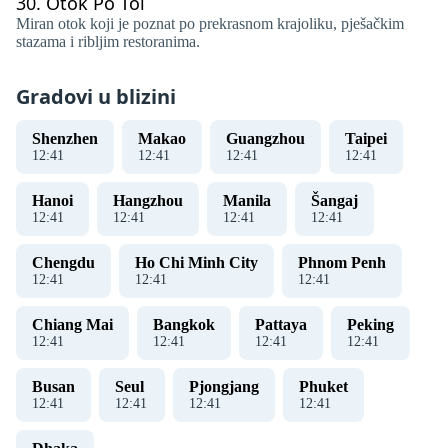
30.
Otok Po Toi
Miran otok koji je poznat po prekrasnom krajoliku, pješačkim
stazama i ribljim restoranima.
Gradovi u blizini
Shenzhen
Makao
Guangzhou
Taipei
12
:
41
12
:
41
12
:
41
12
:
41
Hanoi
Hangzhou
Manila
Šangaj
12
:
41
12
:
41
12
:
41
12
:
41
Chengdu
Ho Chi Minh City
Phnom Penh
12
:
41
12
:
41
12
:
41
Chiang Mai
Bangkok
Pattaya
Peking
12
:
41
12
:
41
12
:
41
12
:
41
Busan
Seul
Pjongjang
Phuket
12
:
41
12
:
41
12
:
41
12
:
41