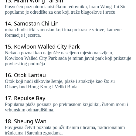
13.
Hram Wong Tai Sin
Posvećen poznatom taoističkom redovniku, hram Wong Tai Sin
popularno je odredište za one koji traže blagoslove i sreću.
14.
Samostan Chi Lin
miran budistički samostan koji ima prekrasne vrtove, kamene
formacije i jezerca.
15.
Kowloon Walled City Park
Nekada poznat kao najgušće naseljeno mjesto na svijetu,
Kowloon Walled City Park sada je miran javni park koji prikazuje
povijest tog područja.
16.
Otok Lantau
Otok koji nudi slikovite šetnje, plaže i atrakcije kao što su
Disneyland Hong Kong i Veliki Buda.
17.
Repulse Bay
Popularna plaža poznata po prekrasnom krajoliku, čistom moru i
vrhunskim odmaralištima.
18.
Sheung Wan
Povijesna četvrt poznata po užurbanim ulicama, tradicionalnim
tržnicama i šarenim zgradama.