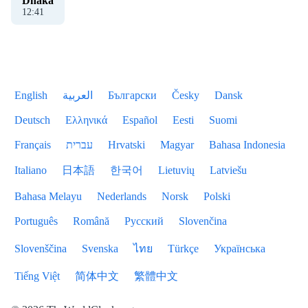
Dhaka
12
:
41
English
العربية
Български
Česky
Dansk
Deutsch
Ελληνικά
Español
Eesti
Suomi
Français
עברית
Hrvatski
Magyar
Bahasa Indonesia
Italiano
日本語
한국어
Lietuvių
Latviešu
Bahasa Melayu
Nederlands
Norsk
Polski
Português
Română
Русский
Slovenčina
Slovenščina
Svenska
ไทย
Türkçe
Українська
Tiếng Việt
简体中文
繁體中文