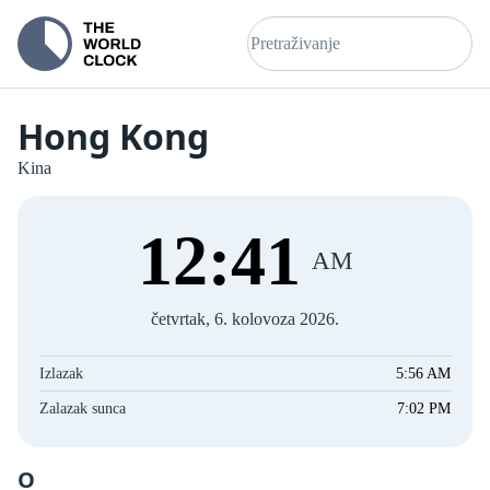
Hong Kong
Kina
12
:
41
AM
četvrtak, 6. kolovoza 2026.
Izlazak
5:56 AM
Zalazak sunca
7:02 PM
O