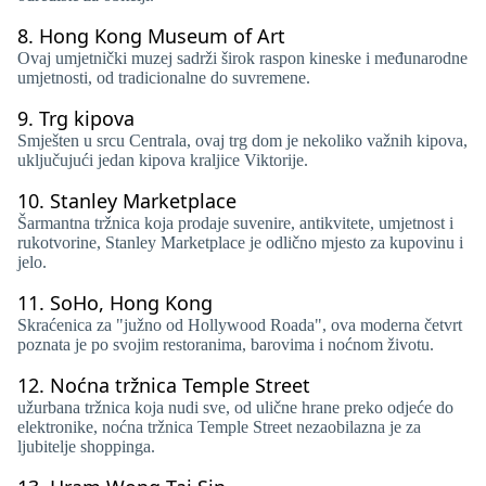
8.
Hong Kong Museum of Art
Ovaj umjetnički muzej sadrži širok raspon kineske i međunarodne
umjetnosti, od tradicionalne do suvremene.
9.
Trg kipova
Smješten u srcu Centrala, ovaj trg dom je nekoliko važnih kipova,
uključujući jedan kipova kraljice Viktorije.
10.
Stanley Marketplace
Šarmantna tržnica koja prodaje suvenire, antikvitete, umjetnost i
rukotvorine, Stanley Marketplace je odlično mjesto za kupovinu i
jelo.
11.
SoHo, Hong Kong
Skraćenica za "južno od Hollywood Roada", ova moderna četvrt
poznata je po svojim restoranima, barovima i noćnom životu.
12.
Noćna tržnica Temple Street
užurbana tržnica koja nudi sve, od ulične hrane preko odjeće do
elektronike, noćna tržnica Temple Street nezaobilazna je za
ljubitelje shoppinga.