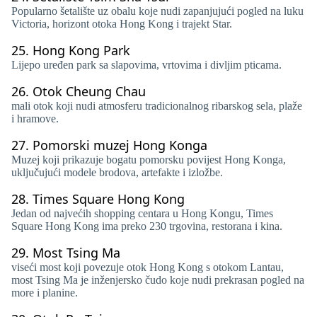
Popularno šetalište uz obalu koje nudi zapanjujući pogled na luku
Victoria, horizont otoka Hong Kong i trajekt Star.
25.
Hong Kong Park
Lijepo uređen park sa slapovima, vrtovima i divljim pticama.
26.
Otok Cheung Chau
mali otok koji nudi atmosferu tradicionalnog ribarskog sela, plaže
i hramove.
27.
Pomorski muzej Hong Konga
Muzej koji prikazuje bogatu pomorsku povijest Hong Konga,
uključujući modele brodova, artefakte i izložbe.
28.
Times Square Hong Kong
Jedan od najvećih shopping centara u Hong Kongu, Times
Square Hong Kong ima preko 230 trgovina, restorana i kina.
29.
Most Tsing Ma
viseći most koji povezuje otok Hong Kong s otokom Lantau,
most Tsing Ma je ​​inženjersko čudo koje nudi prekrasan pogled na
more i planine.