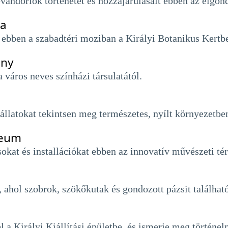
evándorlók történetét és hozzájárulásait ebben az elg
ma
t ebben a szabadtéri moziban a Királyi Botanikus Kertb
any
város neves színházi társulatától.
i állatokat tekintsen meg természetes, nyílt környezet
zeum
sokat és installációkat ebben az innovatív művészeti té
ahol szobrok, szökőkutak és gondozott pázsit találhat
l a Királyi Kiállítási épületbe, és ismerje meg történe