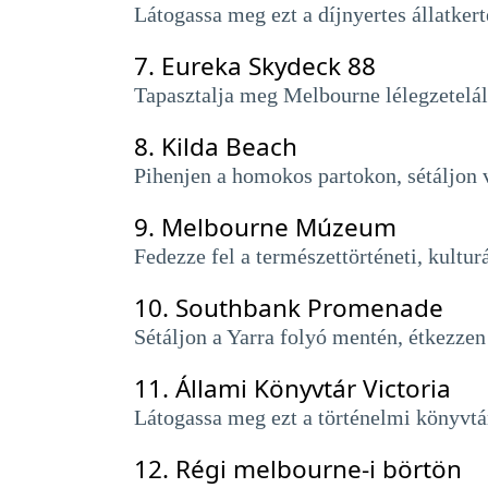
Látogassa meg ezt a díjnyertes állatkert
7.
Eureka Skydeck 88
Tapasztalja meg Melbourne lélegzetelállí
8.
Kilda Beach
Pihenjen a homokos partokon, sétáljon v
9.
Melbourne Múzeum
Fedezze fel a természettörténeti, kult
10.
Southbank Promenade
Sétáljon a Yarra folyó mentén, étkezzen
11.
Állami Könyvtár Victoria
Látogassa meg ezt a történelmi könyvtár
12.
Régi melbourne-i börtön