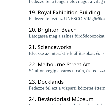
Fedezze fel a tengeri élővilágot a világ 
19.
Royal Exhibition Building
Fedezze fel ezt az UNESCO Világörökség
20.
Brighton Beach
Látogassa meg a színes fürdődobozokat, 
21.
Scienceworks
Élvezze az interaktív kiállításokat, és
22.
Melbourne Street Art
Sétáljon végig a város utcáin, és fedez
23.
Docklands
Fedezze fel ezt a vízparti körzetet étte
24.
Bevándorlási Múzeum