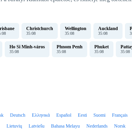
risbane
Christchurch
Wellington
Auckland
P
5
:
09
35
:
09
35
:
09
35
:
09
3
Ho Si Minh-város
Phnom Penh
Phuket
Patta
35
:
09
35
:
09
35
:
09
35
:
09
sk
Deutsch
Ελληνικά
Español
Eesti
Suomi
Français
Lietuvių
Latviešu
Bahasa Melayu
Nederlands
Norsk