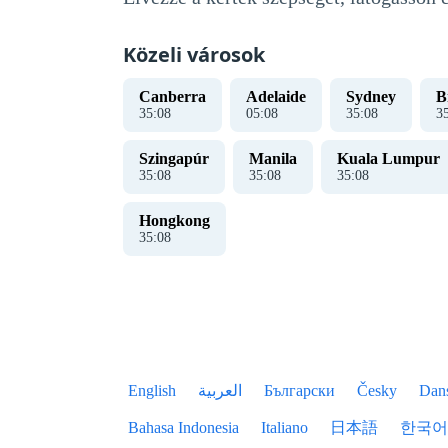
Közeli városok
Canberra
Adelaide
Sydney
B
35
:
09
05
:
09
35
:
09
3
Szingapúr
Manila
Kuala Lumpur
35
:
09
35
:
09
35
:
09
Hongkong
35
:
09
English
العربية
Български
Česky
Dan
Bahasa Indonesia
Italiano
日本語
한국어