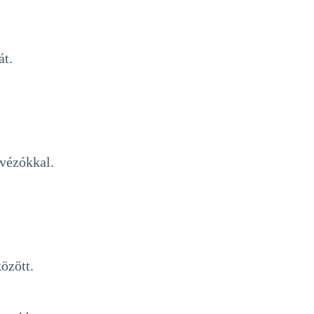
át.
ávézókkal.
özött.