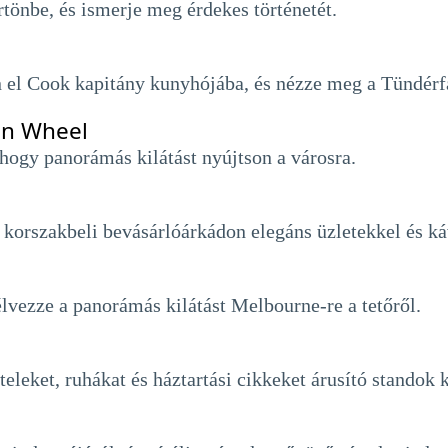
rtönbe, és ismerje meg érdekes történetét.
n el Cook kapitány kunyhójába, és nézze meg a Tündérf
on Wheel
 hogy panorámás kilátást nyújtson a városra.
s korszakbeli bevásárlóárkádon elegáns üzletekkel és k
s élvezze a panorámás kilátást Melbourne-re a tetőről.
eleket, ruhákat és háztartási cikkeket árusító standok k