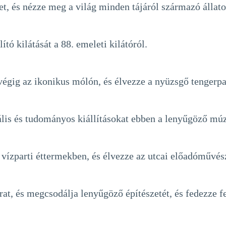
et, és nézze meg a világ minden tájáról származó állato
tó kilátását a 88. emeleti kilátóról.
égig az ikonikus mólón, és élvezze a nyüzsgő tengerpar
urális és tudományos kiállításokat ebben a lenyűgöző m
 vízparti éttermekben, és élvezze az utcai előadóművés
at, és megcsodálja lenyűgöző építészetét, és fedezze fe