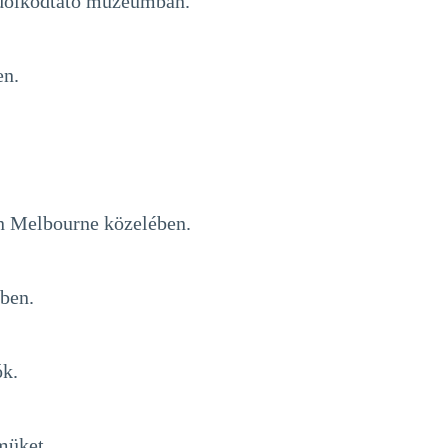
ondolkodtató múzeumban.
en.
ben Melbourne közelében.
rben.
ók.
lmüket.