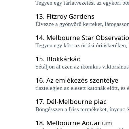
Tegyen egy tárlatvezetést az egykori bö
13.
Fitzroy Gardens
Élvezze a gyönyörű kerteket, látogasso
14.
Melbourne Star Observati
Tegyen egy kört az óriási óriáskeréken,
15.
Blokkárkád
Sétáljon át ezen az ikonikus viktoriánu
16.
Az emlékezés szentélye
tisztelegjen az elesett katonák előtt, é
17.
Dél-Melbourne piac
Böngésszen a friss termékeket, ínyenc ét
18.
Melbourne Aquarium