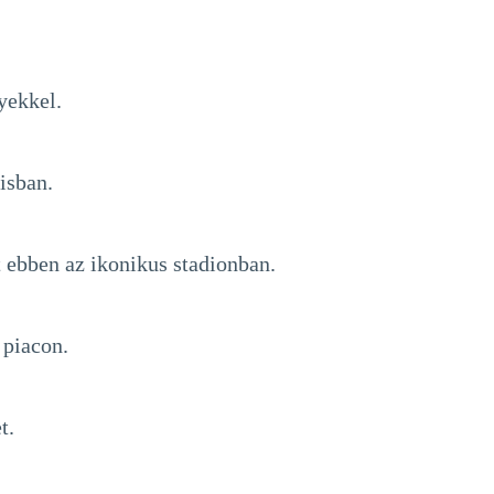
yekkel.
isban.
 ebben az ikonikus stadionban.
 piacon.
t.