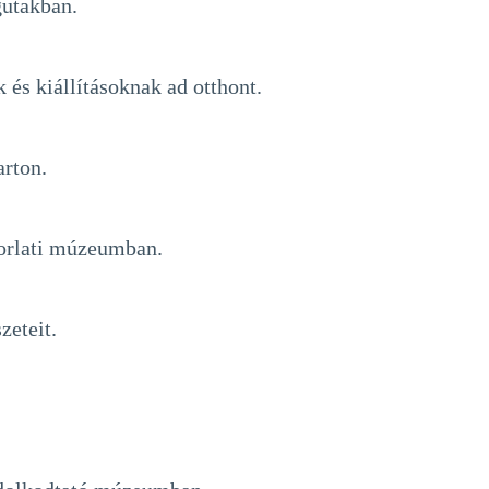
agutakban.
és kiállításoknak ad otthont.
arton.
korlati múzeumban.
zeteit.