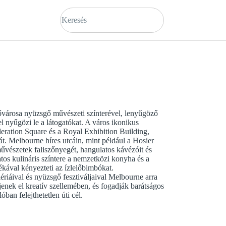
fővárosa nyüzsgő művészeti színterével, lenyűgöző
l nyűgözi le a látogatókat. A város ikonikus
deration Square és a Royal Exhibition Building,
át. Melbourne híres utcáin, mint például a Hosier
művészetek faliszőnyegét, hangulatos kávézóit és
atos kulináris színtere a nemzetközi konyha és a
ékával kényezteti az ízlelőbimbókat.
riáival és nyüzsgő fesztiváljaival Melbourne arra
ljenek el kreatív szellemében, és fogadják barátságos
óban felejthetetlen úti cél.