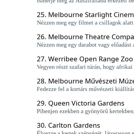
Ismerje meg az Ausztráliába érkezett b
25.
Melbourne Starlight Cine
Nézzen meg egy filmet a csillagok alat
26.
Melbourne Theatre Comp
Nézzen meg egy darabot vagy előadást a 
27.
Werribee Open Range Zoo
Vegyen részt szafari túrán, hogy afrika
28.
Melbourne Művészeti Mú
Fedezze fel a kortárs művészeti kiállítá
29.
Queen Victoria Gardens
Pihenjen ezekben a gyönyörű kertekben, 
30.
Carlton Gardens
Élvezze a kertek szépségét, látogasson e