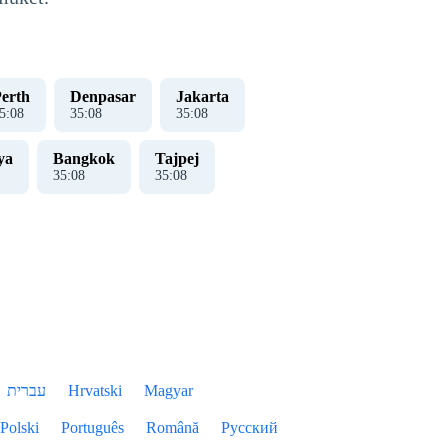
erth
Denpasar
Jakarta
5
:
09
35
:
09
35
:
09
ya
Bangkok
Tajpej
35
:
09
35
:
09
עברית
Hrvatski
Magyar
Polski
Português
Română
Русский