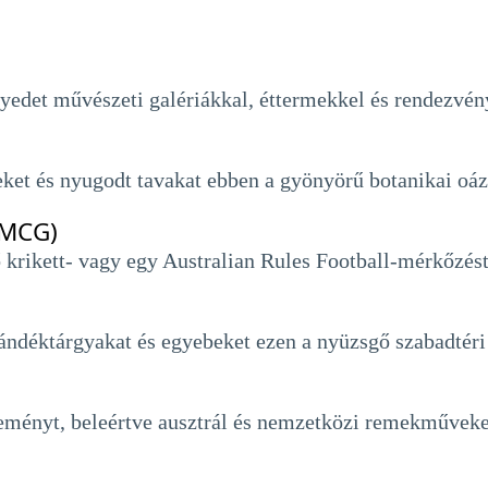
gyedet művészeti galériákkal, éttermekkel és rendezvén
eket és nyugodt tavakat ebben a gyönyörű botanikai oáz
(MCG)
 krikett- vagy egy Australian Rules Football-mérkőzést
jándéktárgyakat és egyebeket ezen a nyüzsgő szabadtéri
eményt, beleértve ausztrál és nemzetközi remekműveke