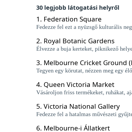
30 legjobb látogatási helyről
1.
Federation Square
Fedezze fel ezt a nyüzsgő kulturális ne
2.
Royal Botanic Gardens
Élvezze a buja kerteket, piknikező hely
3.
Melbourne Cricket Ground 
Tegyen egy körutat, nézzen meg egy élő
4.
Queen Victoria Market
Vásároljon friss termékeket, ruhákat, a
5.
Victoria National Gallery
Fedezze fel a hatalmas művészeti gyűjt
6.
Melbourne-i Állatkert