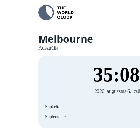
Melbourne
Ausztrália
35
:
09
2026. augusztus 6., csü
Napkelte
Naplemente