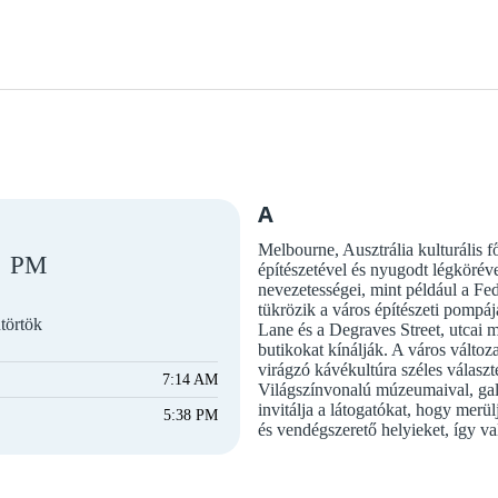
A
Melbourne, Ausztrália kulturális 
PM
építészetével és nyugodt légköréve
nevezetességei, mint például a Fe
tükrözik a város építészeti pompáj
törtök
Lane és a Degraves Street, utcai 
butikokat kínálják. A város változ
virágzó kávékultúra széles választ
7:14 AM
Világszínvonalú múzeumaival, galé
invitálja a látogatókat, hogy merü
5:38 PM
és vendégszerető helyieket, így val