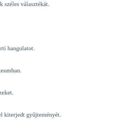
k széles választékát.
ti hangulatot.
úzeumban.
zeket.
l kiterjedt gyűjteményét.