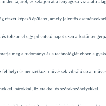
minden tájáról, és sétáljon át a lenyűgöző víz alatti al
 részét képező épületet, amely jelentős eseményeknek 
és töltsön el egy pihentető napot ezen a festői tengerp
 ismerje meg a tudományt és a technológiát ebben a gya
ze fel helyi és nemzetközi művészek vibráló utcai művés
rmekkel, bárokkal, üzletekkel és szórakozóhelyekkel.