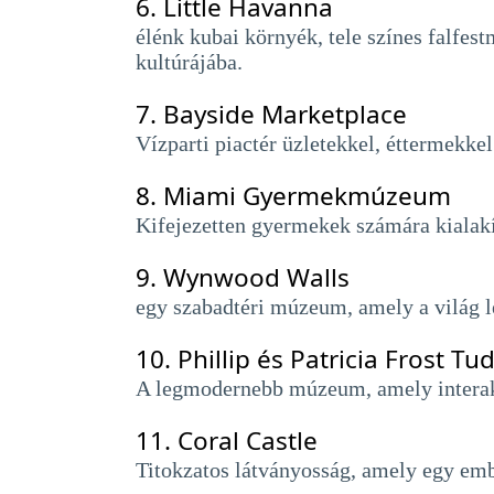
6.
Little Havanna
élénk kubai környék, tele színes falfe
kultúrájába.
7.
Bayside Marketplace
Vízparti piactér üzletekkel, éttermekkel
8.
Miami Gyermekmúzeum
Kifejezetten gyermekek számára kialakít
9.
Wynwood Walls
egy szabadtéri múzeum, amely a világ l
10.
Phillip és Patricia Frost
A legmodernebb múzeum, amely interaktí
11.
Coral Castle
Titokzatos látványosság, amely egy emb