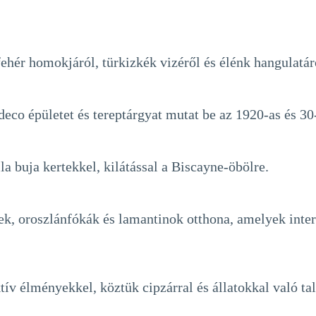
hér homokjáról, türkizkék vizéről és élénk hangulatár
deco épületet és tereptárgyat mutat be az 1920-as és 30
la buja kertekkel, kilátással a Biscayne-öbölre.
nek, oroszlánfókák és lamantinok otthona, amelyek inte
ktív élményekkel, köztük cipzárral és állatokkal való ta