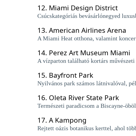
12.
Miami Design District
Csúcskategóriás bevásárlónegyed luxusbu
13.
American Airlines Arena
A Miami Heat otthona, valamint koncer
14.
Perez Art Museum Miami
A vízparton található kortárs művészet
15.
Bayfront Park
Nyilvános park számos látnivalóval, pél
16.
Oleta River State Park
Természeti paradicsom a Biscayne-öbölb
17.
A Kampong
Rejtett oázis botanikus kerttel, ahol töb