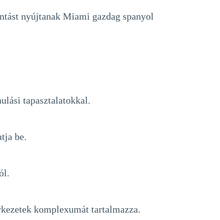
lantást nyújtanak Miami gazdag spanyol
ulási tapasztalatokkal.
tja be.
ól.
zerkezetek komplexumát tartalmazza.