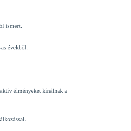
ól ismert.
-as évekből.
raktív élményeket kínálnak a
lálkozással.