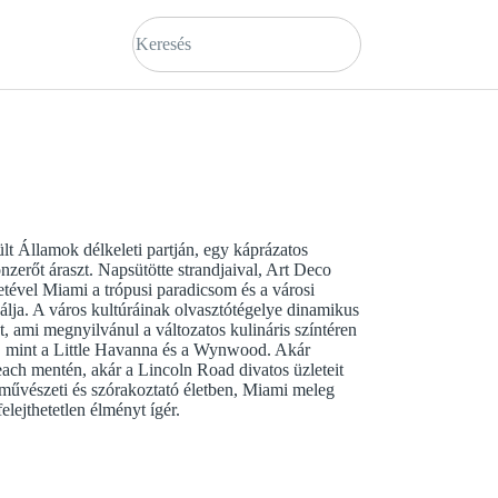
t Államok délkeleti partján, egy káprázatos
zerőt áraszt. Napsütötte strandjaival, Art Deco
letével Miami a trópusi paradicsom és a városi
álja. A város kultúráinak olvasztótégelye dinamikus
at, ami megnyilvánul a változatos kulináris színtéren
n, mint a Little Havanna és a Wynwood. Akár
ach mentén, akár a Lincoln Road divatos üzleteit
ó művészeti és szórakoztató életben, Miami meleg
felejthetetlen élményt ígér.