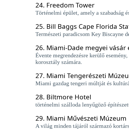
24.
Freedom Tower
Történelmi épület, amely a szabadság 
25.
Bill Baggs Cape Florida Sta
Természeti paradicsom Key Biscayne dél
26.
Miami-Dade megyei vásár és
Évente megrendezésre kerülő esemény, 
korosztály számára.
27.
Miami Tengerészeti Múzeum
Miami gazdag tengeri múltját és kultú
28.
Biltmore Hotel
történelmi szálloda lenyűgöző építészett
29.
Miami Művészeti Múzeum
A világ minden tájáról származó kortá