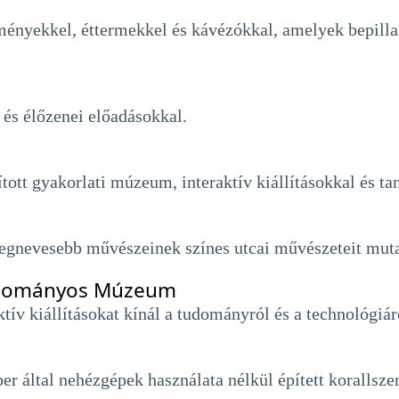
stményekkel, éttermekkel és kávézókkal, amelyek bepil
 és élőzenei előadásokkal.
ott gyakorlati múzeum, interaktív kiállításokkal és tan
egnevesebb művészeinek színes utcai művészeteit muta
 Tudományos Múzeum
v kiállításokat kínál a tudományról és a technológiár
er által nehézgépek használata nélkül épített koralls