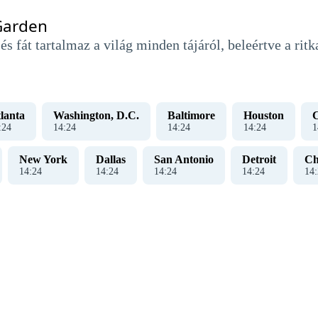
 Garden
s fát tartalmaz a világ minden tájáról, beleértve a ritka
lanta
Washington, D.C.
Baltimore
Houston
:
25
14
:
25
14
:
25
14
:
25
1
New York
Dallas
San Antonio
Detroit
Ch
14
:
25
14
:
25
14
:
25
14
:
25
14
: