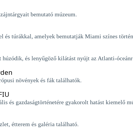
dizájntárgyait bemutató múzeum.
l és túrákkal, amelyek bemutatják Miami színes törté
 húzódik, és lenyűgöző kilátást nyújt az Atlanti-óceánr
rden
trópusi növények és fák találhatók.
FIU
ális és gazdaságtörténetére gyakorolt ​​hatást kiemelő 
et, étterem és galéria található.