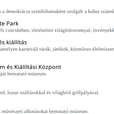
és a demokrácia szimbólumaként szolgált a kubai számű
te Park
i csücskében, történelmi világítótoronnyal, ösvényekke
 kiállítás
amelyen karneváli túrák, játékok, kézműves élelmiszer
 és Kiállítási Központ
ráját bemutató múzeum.
el, luxus szállásokkal és világhírű golfpályával.
rs művészeti alkotásokat bemutató múzeum.