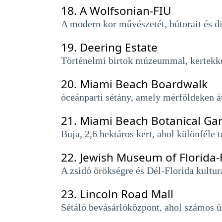
18.
A Wolfsonian-FIU
A modern kor művészetét, bútorait és 
19.
Deering Estate
Történelmi birtok múzeummal, kertekke
20.
Miami Beach Boardwalk
óceánparti sétány, amely mérföldeken át
21.
Miami Beach Botanical Ga
Buja, 2,6 hektáros kert, ahol különféle 
22.
Jewish Museum of Florida-
A zsidó örökségre és Dél-Florida kultur
23.
Lincoln Road Mall
Sétáló bevásárlóközpont, ahol számos üzl