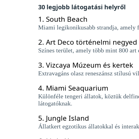
30 legjobb látogatási helyről
1.
South Beach
Miami legikonikusabb strandja, amely fe
2.
Art Deco történelmi negyed
Színes terület, amely több mint 800 art 
3.
Vizcaya Múzeum és kertek
Extravagáns olasz reneszánsz stílusú vil
4.
Miami Seaquarium
Különféle tengeri állatok, köztük delfi
látogatóknak.
5.
Jungle Island
Állatkert egzotikus állatokkal és intera