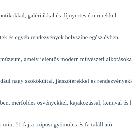
tikokkal, galériákkal és díjnyertes éttermekkel.
tek és egyéb rendezvények helyszíne egész évben.
i múzeum, amely jelentős modern művészeti alkotásokat
dául nagy szökőkúttal, játszóterekkel és rendezvények
en, mérföldes ösvényekkel, kajakozással, kenuval és h
b mint 50 fajta trópusi gyümölcs és fa található.