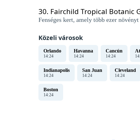
30.
Fairchild Tropical Botanic
Fenséges kert, amely több ezer növényt é
Közeli városok
Orlando
Havanna
Cancún
At
14
:
25
14
:
25
14
:
25
14
Indianapolis
San Juan
Cleveland
14
:
25
14
:
25
14
:
25
Boston
14
:
25