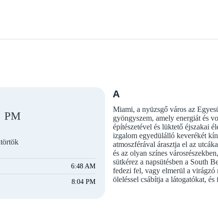
A
Miami, a nyüzsgő város az Egyesül
PM
gyöngyszem, amely energiát és von
építészetével és lüktető éjszakai é
izgalom egyedülálló keverékét kín
törtök
atmoszférával árasztja el az utcák
és az olyan színes városrészekbe
sütkérez a napsütésben a South Be
6:48 AM
fedezi fel, vagy elmerül a virágz
öleléssel csábítja a látogatókat, és 
8:04 PM