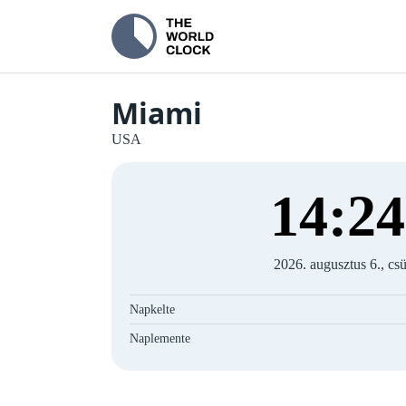
Miami
USA
14
:
25
2026. augusztus 6., csü
Napkelte
Naplemente