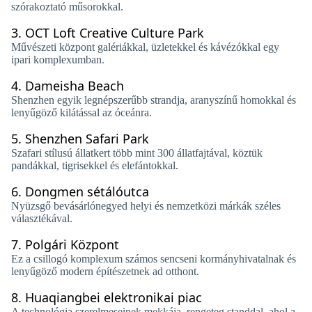
szórakoztató műsorokkal.
3.
OCT Loft Creative Culture Park
Művészeti központ galériákkal, üzletekkel és kávézókkal egy
ipari komplexumban.
4.
Dameisha Beach
Shenzhen egyik legnépszerűbb strandja, aranyszínű homokkal és
lenyűgöző kilátással az óceánra.
5.
Shenzhen Safari Park
Szafari stílusú állatkert több mint 300 állatfajtával, köztük
pandákkal, tigrisekkel és elefántokkal.
6.
Dongmen sétálóutca
Nyüzsgő bevásárlónegyed helyi és nemzetközi márkák széles
választékával.
7.
Polgári Központ
Ez a csillogó komplexum számos sencseni kormányhivatalnak és
lenyűgöző modern építészetnek ad otthont.
8.
Huaqiangbei elektronikai piac
A technológia szerelmeseinek mekkája, rengeteg standdal, ahol a