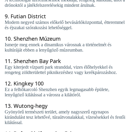
drónoktól a játékfelszerelésekig mindent árulnak.
9.
Futian District
Modern negyed számos előkelő bevásárlóközponttal, étteremmel
és éjszakai szórakozási lehetőséggel.
10.
Shenzhen Múzeum
Ismerje meg ennek a dinamikus városnak a történelmét és
kultúráját ebben a lenyűgöző múzeumban.
11.
Shenzhen Bay Park
Egy kiterjedt vízparti park stranddal, vizes élőhelyekkel és
rengeteg zöldterülettel piknikezéshez vagy kerékpározáshoz.
12.
Kingkey 100
Ez a felhőkarcoló Shenzhen egyik legmagasabb épülete,
lenyűgöző kilátással a városra a kilátóról.
13.
Wutong-hegy
Gyönyörű természeti terület, amely nagyszerű egynapos
kirándulást tesz lehetővé, túraútvonalakkal, vízesésekkel és festői
kilátással.