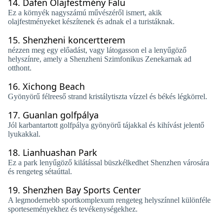
14.
Dafen Olajfestmény Falu
Ez a környék nagyszámú művészéről ismert, akik
olajfestményeket készítenek és adnak el a turistáknak.
15.
Shenzheni koncertterem
nézzen meg egy előadást, vagy látogasson el a lenyűgöző
helyszínre, amely a Shenzheni Szimfonikus Zenekarnak ad
otthont.
16.
Xichong Beach
Gyönyörű félreeső strand kristálytiszta vízzel és békés légkörrel.
17.
Guanlan golfpálya
Jól karbantartott golfpálya gyönyörű tájakkal és kihívást jelentő
lyukakkal.
18.
Lianhuashan Park
Ez a park lenyűgöző kilátással büszkélkedhet Shenzhen városára
és rengeteg sétaúttal.
19.
Shenzhen Bay Sports Center
A legmodernebb sportkomplexum rengeteg helyszínnel különféle
sporteseményekhez és tevékenységekhez.