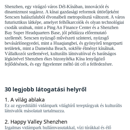
Shenzhen, egy virágzó város Dél-Kínában, innovációt és
dinamizmust sugároz. A kínai gazdasági reformok úttörőjeként
Sencsen halászfaluból élvonalbeli metropolisztá változott. A város
futurisztikus látképe, amelyet felhőkarcolók és olyan technológiai
csodák uralnak, mint a Ping An Finance Center és a Shenzhen
Bay Super Headquarters Base, jól példázza előremutató
szellemét. Sencsen nyüzsgő művészeti színterei, nyüzsgő
bevásárlónegyedei, mint a Huaqiangbei, és gyönyörű tengerparti
területek, mint a Dameisha Beach, sokféle élményt kínálnak.
Vállalkozói szellemével, kulturális látnivalóival és barátságos
légkörével Shenzhen ékes bizonyítéka Kína lenyűgöző
fejlődésének, és egy figyelemre méltó úti cél a felfedezésre.
30 legjobb látogatási helyről
1.
A világ ablaka
Ez az egyedülálló vidámpark világhírű tereptárgyak és kulturális
látnivalók másolatait tartalmazza.
2.
Happy Valley Shenzhen
Izgalmas vidámpark hullámvasutakkal, vízi túrákkal és élő