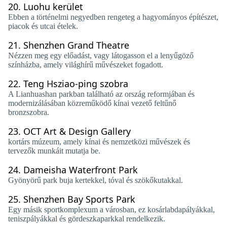
20.
Luohu kerület
Ebben a történelmi negyedben rengeteg a hagyományos építészet,
piacok és utcai ételek.
21.
Shenzhen Grand Theatre
Nézzen meg egy előadást, vagy látogasson el a lenyűgöző
színházba, amely világhírű művészeket fogadott.
22.
Teng Hsziao-ping szobra
A Lianhuashan parkban található az ország reformjában és
modernizálásában közreműködő kínai vezető feltűnő
bronzszobra.
23.
OCT Art & Design Gallery
kortárs múzeum, amely kínai és nemzetközi művészek és
tervezők munkáit mutatja be.
24.
Dameisha Waterfront Park
Gyönyörű park buja kertekkel, tóval és szökőkutakkal.
25.
Shenzhen Bay Sports Park
Egy másik sportkomplexum a városban, ez kosárlabdapályákkal,
teniszpályákkal és gördeszkaparkkal rendelkezik.