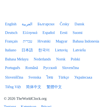
English
العربية
Български
Česky
Dansk
Deutsch
Ελληνικά
Español
Eesti
Suomi
Français
עברית
Hrvatski
Magyar
Bahasa Indonesia
Italiano
日本語
한국어
Lietuvių
Latviešu
Bahasa Melayu
Nederlands
Norsk
Polski
Português
Română
Русский
Slovenčina
Slovenščina
Svenska
ไทย
Türkçe
Українська
Tiếng Việt
简体中文
繁體中文
© 2026 TheWorldClock.org
Tentang
Ketentuan
Privasi