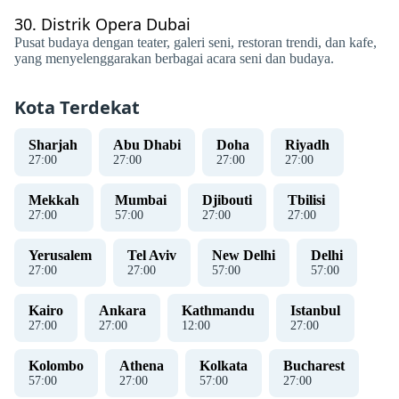
30.
Distrik Opera Dubai
Pusat budaya dengan teater, galeri seni, restoran trendi, dan kafe,
yang menyelenggarakan berbagai acara seni dan budaya.
Kota Terdekat
Sharjah
Abu Dhabi
Doha
Riyadh
27
:
00
27
:
00
27
:
00
27
:
00
Mekkah
Mumbai
Djibouti
Tbilisi
27
:
00
57
:
00
27
:
00
27
:
00
Yerusalem
Tel Aviv
New Delhi
Delhi
27
:
00
27
:
00
57
:
00
57
:
00
Kairo
Ankara
Kathmandu
Istanbul
27
:
00
27
:
00
12
:
00
27
:
00
Kolombo
Athena
Kolkata
Bucharest
57
:
00
27
:
00
57
:
00
27
:
00