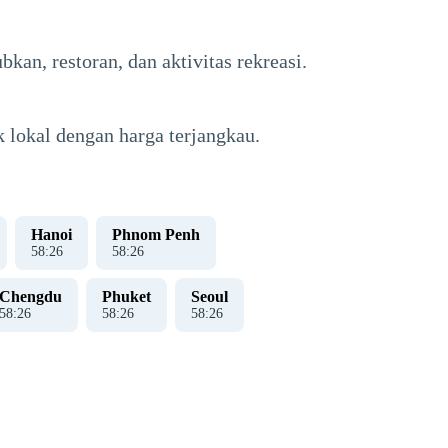
n, restoran, dan aktivitas rekreasi.
 lokal dengan harga terjangkau.
Hanoi
Phnom Penh
58
:
27
58
:
27
Chengdu
Phuket
Seoul
58
:
27
58
:
27
58
:
27