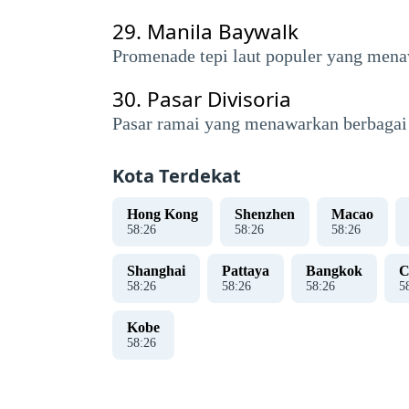
29.
Manila Baywalk
Promenade tepi laut populer yang mena
30.
Pasar Divisoria
Pasar ramai yang menawarkan berbagai 
Kota Terdekat
Hong Kong
Shenzhen
Macao
58
:
27
58
:
27
58
:
27
Shanghai
Pattaya
Bangkok
C
58
:
27
58
:
27
58
:
27
5
Kobe
58
:
27