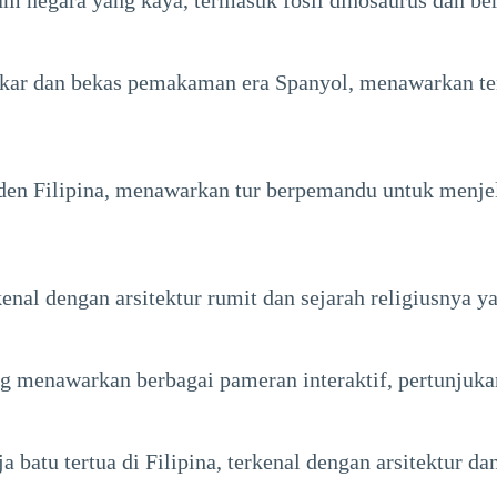
 negara yang kaya, termasuk fosil dinosaurus dan be
ar dan bekas pemakaman era Spanyol, menawarkan temp
den Filipina, menawarkan tur berpemandu untuk menje
enal dengan arsitektur rumit dan sejarah religiusnya y
g menawarkan berbagai pameran interaktif, pertunjuka
batu tertua di Filipina, terkenal dengan arsitektur da