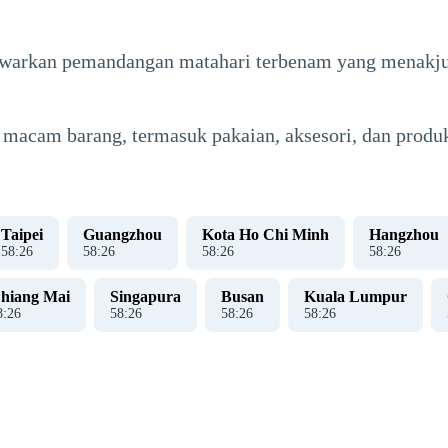
warkan pemandangan matahari terbenam yang menakjubka
macam barang, termasuk pakaian, aksesori, dan produk
Taipei
Guangzhou
Kota Ho Chi Minh
Hangzhou
58
:
27
58
:
27
58
:
27
58
:
27
hiang Mai
Singapura
Busan
Kuala Lumpur
8
:
27
58
:
27
58
:
27
58
:
27