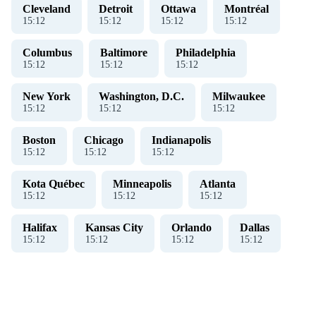
Cleveland
Detroit
Ottawa
Montréal
15
:
13
15
:
13
15
:
13
15
:
13
Columbus
Baltimore
Philadelphia
15
:
13
15
:
13
15
:
13
New York
Washington, D.C.
Milwaukee
15
:
13
15
:
13
15
:
13
Boston
Chicago
Indianapolis
15
:
13
15
:
13
15
:
13
Kota Québec
Minneapolis
Atlanta
15
:
13
15
:
13
15
:
13
Halifax
Kansas City
Orlando
Dallas
15
:
13
15
:
13
15
:
13
15
:
13