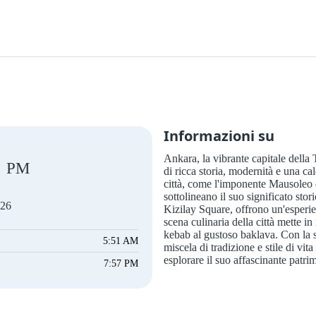
Informazioni su
Ankara, la vibrante capitale della
PM
di ricca storia, modernità e una cal
città, come l'imponente Mausoleo 
sottolineano il suo significato sto
026
Kizilay Square, offrono un'esperie
scena culinaria della città mette in
kebab al gustoso baklava. Con la su
5:51 AM
miscela di tradizione e stile di vit
esplorare il suo affascinante patrim
7:57 PM