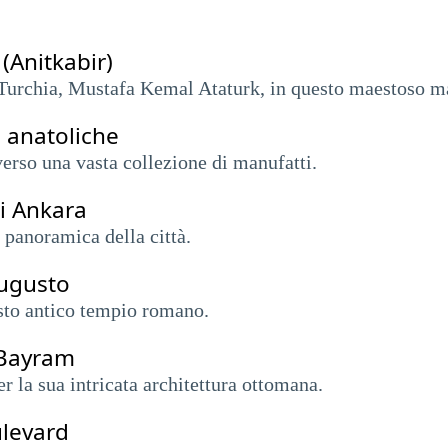
 (Anitkabir)
 Turchia, Mustafa Kemal Ataturk, in questo maestoso m
à anatoliche
averso una vasta collezione di manufatti.
di Ankara
a panoramica della città.
Augusto
sto antico tempio romano.
 Bayram
r la sua intricata architettura ottomana.
levard