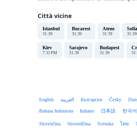
Città vicine
Istanbul
Bucarest
Atene
Sofi
31
:
39
31
:
39
31
:
39
31
:
39
Kiev
Sarajevo
Budapest
Cr
7
:
31
PM
31
:
39
31
:
39
31
:
English
العربية
Български
Česky
Dan
Bahasa Indonesia
Italiano
日本語
한국어
Slovenčina
Slovenščina
Svenska
ไทย