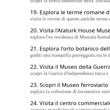
scopri la storia industriale della Turchia
19.
Esplora le terme romane d
visita le rovine di queste antiche terme
20.
Visita l'Ataturk House Mu
esplora l'ex residenza di Mustafa Kemal 
21.
Esplora l'orto botanico del
goditi una tranquilla passeggiata tra le 
22.
Visita il Museo della Guer
scopri la Guerra d'Indipendenza turca e
23.
Scopri il Museo ferroviario
esplora la collezione di locomotive stor
24.
Visita il centro commercia
acquista marchi locali e internazionali