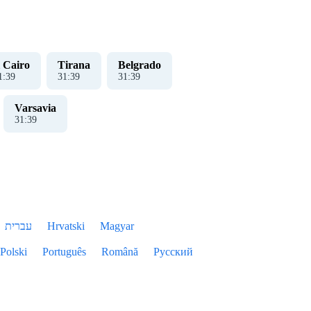
l Cairo
Tirana
Belgrado
1
:
39
31
:
39
31
:
39
Varsavia
31
:
39
עברית
Hrvatski
Magyar
Polski
Português
Română
Русский