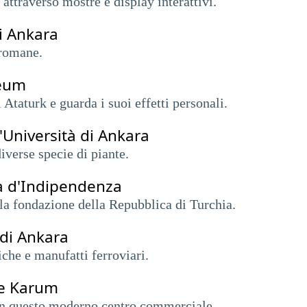
 attraverso mostre e display interattivi.
i Ankara
 romane.
seum
Ataturk e guarda i suoi effetti personali.
l'Università di Ankara
diverse specie di piante.
ra d'Indipendenza
 la fondazione della Repubblica di Turchia.
 di Ankara
iche e manufatti ferroviari.
le Karum
 in questo moderno centro commerciale.