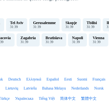
a
Tel Aviv
Gerusalemme
Skopje
Tbilisi
I
31
:
39
31
:
39
31
:
39
31
:
39
3
acovia
Zagabria
Bratislava
Napoli
Vienna
39
31
:
39
31
:
39
31
:
39
31
:
39
sk
Deutsch
Ελληνικά
Español
Eesti
Suomi
Français
Lietuvių
Latviešu
Bahasa Melayu
Nederlands
Norsk
Türkçe
Українська
Tiếng Việt
简体中文
繁體中文