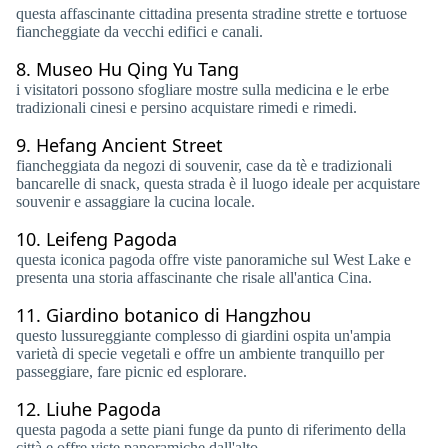
questa affascinante cittadina presenta stradine strette e tortuose
fiancheggiate da vecchi edifici e canali.
8.
Museo Hu Qing Yu Tang
i visitatori possono sfogliare mostre sulla medicina e le erbe
tradizionali cinesi e persino acquistare rimedi e rimedi.
9.
Hefang Ancient Street
fiancheggiata da negozi di souvenir, case da tè e tradizionali
bancarelle di snack, questa strada è il luogo ideale per acquistare
souvenir e assaggiare la cucina locale.
10.
Leifeng Pagoda
questa iconica pagoda offre viste panoramiche sul West Lake e
presenta una storia affascinante che risale all'antica Cina.
11.
Giardino botanico di Hangzhou
questo lussureggiante complesso di giardini ospita un'ampia
varietà di specie vegetali e offre un ambiente tranquillo per
passeggiare, fare picnic ed esplorare.
12.
Liuhe Pagoda
questa pagoda a sette piani funge da punto di riferimento della
città e offre viste panoramiche dall'alto.