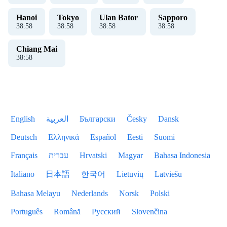
Hanoi
Tokyo
Ulan Bator
Sapporo
38
:
58
38
:
58
38
:
58
38
:
58
Chiang Mai
38
:
58
English
العربية
Български
Česky
Dansk
Deutsch
Ελληνικά
Español
Eesti
Suomi
Français
עברית
Hrvatski
Magyar
Bahasa Indonesia
Italiano
日本語
한국어
Lietuvių
Latviešu
Bahasa Melayu
Nederlands
Norsk
Polski
Português
Română
Русский
Slovenčina