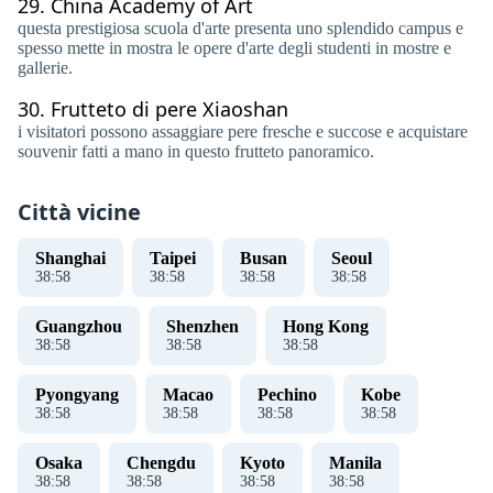
29.
China Academy of Art
questa prestigiosa scuola d'arte presenta uno splendido campus e
spesso mette in mostra le opere d'arte degli studenti in mostre e
gallerie.
30.
Frutteto di pere Xiaoshan
i visitatori possono assaggiare pere fresche e succose e acquistare
souvenir fatti a mano in questo frutteto panoramico.
Città vicine
Shanghai
Taipei
Busan
Seoul
38
:
58
38
:
58
38
:
58
38
:
58
Guangzhou
Shenzhen
Hong Kong
38
:
58
38
:
58
38
:
58
Pyongyang
Macao
Pechino
Kobe
38
:
58
38
:
58
38
:
58
38
:
58
Osaka
Chengdu
Kyoto
Manila
38
:
58
38
:
58
38
:
58
38
:
58