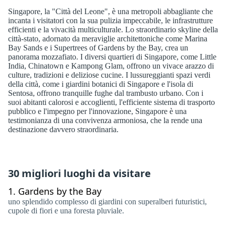
Singapore, la "Città del Leone", è una metropoli abbagliante che
incanta i visitatori con la sua pulizia impeccabile, le infrastrutture
efficienti e la vivacità multiculturale. Lo straordinario skyline della
città-stato, adornato da meraviglie architettoniche come Marina
Bay Sands e i Supertrees of Gardens by the Bay, crea un
panorama mozzafiato. I diversi quartieri di Singapore, come Little
India, Chinatown e Kampong Glam, offrono un vivace arazzo di
culture, tradizioni e deliziose cucine. I lussureggianti spazi verdi
della città, come i giardini botanici di Singapore e l'isola di
Sentosa, offrono tranquille fughe dal trambusto urbano. Con i
suoi abitanti calorosi e accoglienti, l'efficiente sistema di trasporto
pubblico e l'impegno per l'innovazione, Singapore è una
testimonianza di una convivenza armoniosa, che la rende una
destinazione davvero straordinaria.
30 migliori luoghi da visitare
1.
Gardens by the Bay
uno splendido complesso di giardini con superalberi futuristici,
cupole di fiori e una foresta pluviale.