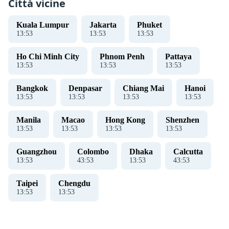
Città vicine
Kuala Lumpur
Jakarta
Phuket
13
:
53
13
:
53
13
:
53
Ho Chi Minh City
Phnom Penh
Pattaya
13
:
53
13
:
53
13
:
53
Bangkok
Denpasar
Chiang Mai
Hanoi
13
:
53
13
:
53
13
:
53
13
:
53
Manila
Macao
Hong Kong
Shenzhen
13
:
53
13
:
53
13
:
53
13
:
53
Guangzhou
Colombo
Dhaka
Calcutta
13
:
53
43
:
53
13
:
53
43
:
53
Taipei
Chengdu
13
:
53
13
:
53