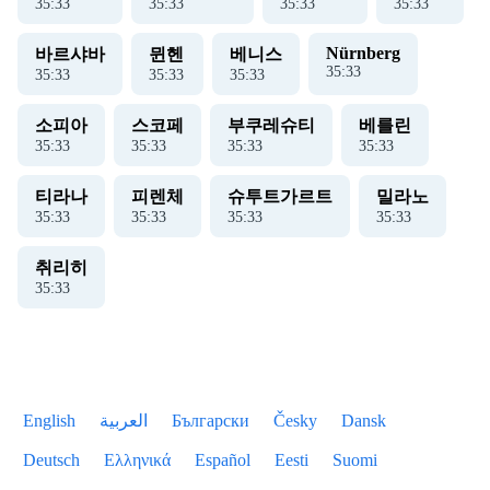
35
:
34
35
:
34
35
:
34
35
:
34
Nürnberg
바르샤바
뮌헨
베니스
35
:
34
35
:
34
35
:
34
35
:
34
소피아
스코페
부쿠레슈티
베를린
35
:
34
35
:
34
35
:
34
35
:
34
티라나
피렌체
슈투트가르트
밀라노
35
:
34
35
:
34
35
:
34
35
:
34
취리히
35
:
34
English
العربية
Български
Česky
Dansk
Deutsch
Ελληνικά
Español
Eesti
Suomi