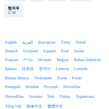
항저우
27
:
30
English
العربية
Български
Česky
Dansk
Deutsch
Ελληνικά
Español
Eesti
Suomi
Français
עברית
Hrvatski
Magyar
Bahasa Indonesia
Italiano
日本語
한국어
Lietuvių
Latviešu
Bahasa Melayu
Nederlands
Norsk
Polski
Português
Română
Русский
Slovenčina
Slovenščina
Svenska
ไทย
Türkçe
Українська
Tiếng Việt
简体中文
繁體中文