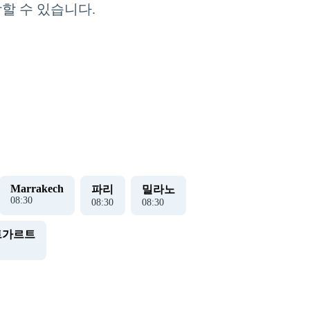
상할 수 있습니다.
Marrakech
파리
밀라노
08
:
30
08
:
30
08
:
30
트가르트