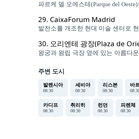
파르케 델 오에스테(Parque del O
29.
CaixaForum Madrid
발전소를 개조한 현대 미술 센터로 현
30.
오리엔테 광장(Plaza de Orie
왕궁과 왕립 극장 옆에 있는 아름다운
주변 도시
발렌시아
세비야
리스본
바
08
:
30
08
:
30
08
:
30
08
:
3
카디프
취리히
런던
피렌체
08
:
30
08
:
30
08
:
30
08
:
30