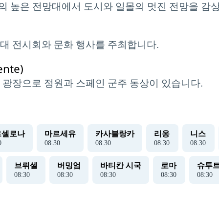
este)의 높은 전망대에서 도시와 일몰의 멋진 전망을 감
대 전시회와 문화 행사를 주최합니다.
nte)
 광장으로 정원과 스페인 군주 동상이 있습니다.
르셀로나
마르세유
카사블랑카
리옹
니스
0
08
:
30
08
:
30
08
:
30
08
:
30
브뤼셀
버밍엄
바티칸 시국
로마
슈투
08
:
30
08
:
30
08
:
30
08
:
30
08
:
30