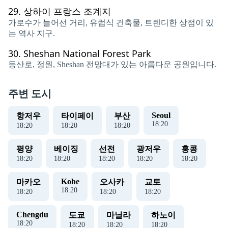
29.
상하이 프랑스 조계지
가로수가 늘어선 거리, 유럽식 건축물, 트렌디한 상점이 있
는 역사 지구.
30.
Sheshan National Forest Park
등산로, 정원, Sheshan 전망대가 있는 아름다운 공원입니다.
주변 도시
Seoul
항저우
타이페이
부산
18
:
21
18
:
21
18
:
21
18
:
21
평양
베이징
선전
광저우
홍콩
18
:
21
18
:
21
18
:
21
18
:
21
18
:
21
Kobe
마카오
오사카
교토
18
:
21
18
:
21
18
:
21
18
:
21
Chengdu
도쿄
마닐라
하노이
18
:
21
18
:
21
18
:
21
18
:
21