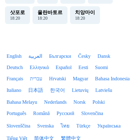
삿포로
울란바토르
치앙마이
18
:
21
18
:
21
18
:
21
English
العربية
Български
Česky
Dansk
Deutsch
Ελληνικά
Español
Eesti
Suomi
Français
עברית
Hrvatski
Magyar
Bahasa Indonesia
Italiano
日本語
한국어
Lietuvių
Latviešu
Bahasa Melayu
Nederlands
Norsk
Polski
Português
Română
Русский
Slovenčina
Slovenščina
Svenska
ไทย
Türkçe
Українська
Tiếng Việt
简体中文
繁體中文