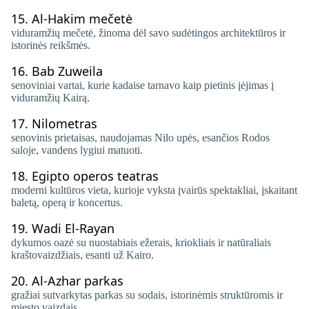
15.
Al-Hakim mečetė
viduramžių mečetė, žinoma dėl savo sudėtingos architektūros ir
istorinės reikšmės.
16.
Bab Zuweila
senoviniai vartai, kurie kadaise tarnavo kaip pietinis įėjimas į
viduramžių Kairą.
17.
Nilometras
senovinis prietaisas, naudojamas Nilo upės, esančios Rodos
saloje, vandens lygiui matuoti.
18.
Egipto operos teatras
moderni kultūros vieta, kurioje vyksta įvairūs spektakliai, įskaitant
baletą, operą ir koncertus.
19.
Wadi El-Rayan
dykumos oazė su nuostabiais ežerais, kriokliais ir natūraliais
kraštovaizdžiais, esanti už Kairo.
20.
Al-Azhar parkas
gražiai sutvarkytas parkas su sodais, istorinėmis struktūromis ir
miesto vaizdais.