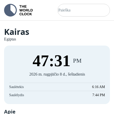
Kairas
Egiptas
47
:
31
PM
2026 m. rugpjūčio 8 d., šeštadienis
Saulėtekis
6:16 AM
Saulėlydis
7:44 PM
Apie