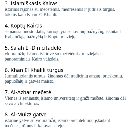
3.
Islamiškasis Kairas
istorinis rajonas su mečetėmis, medresėmis ir judriais turgūs,
tokiais kaip Khan El Khalili.
4.
Koptų Kairas
seniausia miesto dalis, kurioje yra senovinių bažnyčių, įskaitant
Kabančiąją bažnyčią ir Koptų muziejų.
5.
Salah El-Din citadelė
viduramžių islamo tvirtovė su mečetėmis, muziejais ir
panoraminiais Kairo vaizdais.
6.
Khan El Khalili turgus
šurmuliuojantis turgus, žinomas dėl tradicinių amatų, prieskonių,
papuošalų ir gatvės maisto.
7.
Al-Azhar mečetė
Vienas iš seniausių islamo universitetų ir graži mečetė, žinoma dėl
savo architektūros.
8.
Al-Muizz gatvė
istorinė gatvė su viduramžių islamo architektūra, įskaitant
mečetes, rūmus ir karavanserėjus.