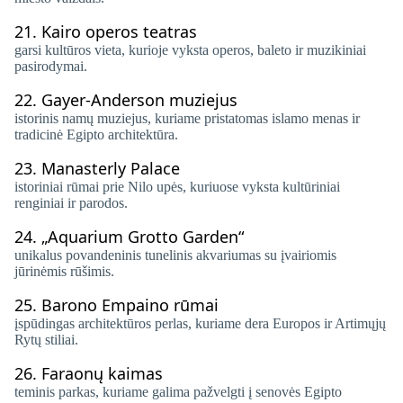
21.
Kairo operos teatras
garsi kultūros vieta, kurioje vyksta operos, baleto ir muzikiniai
pasirodymai.
22.
Gayer-Anderson muziejus
istorinis namų muziejus, kuriame pristatomas islamo menas ir
tradicinė Egipto architektūra.
23.
Manasterly Palace
istoriniai rūmai prie Nilo upės, kuriuose vyksta kultūriniai
renginiai ir parodos.
24.
„Aquarium Grotto Garden“
unikalus povandeninis tunelinis akvariumas su įvairiomis
jūrinėmis rūšimis.
25.
Barono Empaino rūmai
įspūdingas architektūros perlas, kuriame dera Europos ir Artimųjų
Rytų stiliai.
26.
Faraonų kaimas
teminis parkas, kuriame galima pažvelgti į senovės Egipto