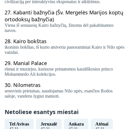
civilizaciją per interaktyvius eksponatus ir atkūrimus.
27.
Kabanti bažnyčia (Šv. Mergelės Marijos koptų
ortodoksų bažnyčia)
Viena iš seniausių Kairo bažnyčių, žinoma dėl pakabinamos
navos.
28.
Kairo bokštas
ikoninis bokštas, iš kurio atsiveria panoraminiai Kairo ir Nilo upės
vaizdai.
29.
Manial Palace
rūmai ir muziejus, kuriuose pristatomos karališkosios princo
Mohammedo Ali kolekcijos.
30.
Nilometras
senovinis prietaisas, naudojamas Nilo upės, esančios Rodos
saloje, vandens lygiui matuoti.
Netoliese esantys miestai
Tel Avivas
Jeruzalė
Ankara
Atėnai
47
:
31
47
:
31
47
:
31
47
:
31