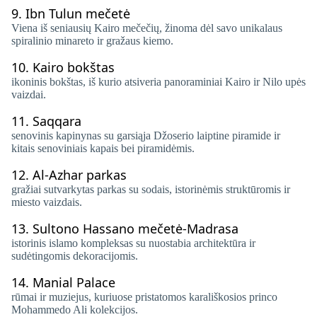
9.
Ibn Tulun mečetė
Viena iš seniausių Kairo mečečių, žinoma dėl savo unikalaus
spiralinio minareto ir gražaus kiemo.
10.
Kairo bokštas
ikoninis bokštas, iš kurio atsiveria panoraminiai Kairo ir Nilo upės
vaizdai.
11.
Saqqara
senovinis kapinynas su garsiąja Džoserio laiptine piramide ir
kitais senoviniais kapais bei piramidėmis.
12.
Al-Azhar parkas
gražiai sutvarkytas parkas su sodais, istorinėmis struktūromis ir
miesto vaizdais.
13.
Sultono Hassano mečetė-Madrasa
istorinis islamo kompleksas su nuostabia architektūra ir
sudėtingomis dekoracijomis.
14.
Manial Palace
rūmai ir muziejus, kuriuose pristatomos karališkosios princo
Mohammedo Ali kolekcijos.