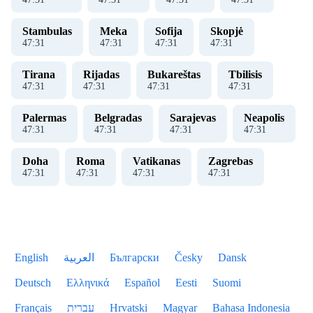
Stambulas
Meka
Sofija
Skopjė
47
:
31
47
:
31
47
:
31
47
:
31
Tirana
Rijadas
Bukareštas
Tbilisis
47
:
31
47
:
31
47
:
31
47
:
31
Palermas
Belgradas
Sarajevas
Neapolis
47
:
31
47
:
31
47
:
31
47
:
31
Doha
Roma
Vatikanas
Zagrebas
47
:
31
47
:
31
47
:
31
47
:
31
English
العربية
Български
Česky
Dansk
Deutsch
Ελληνικά
Español
Eesti
Suomi
Français
עברית
Hrvatski
Magyar
Bahasa Indonesia