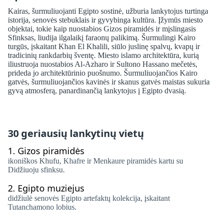
Kairas, šurmuliuojanti Egipto sostinė, užburia lankytojus turtinga
istorija, senovės stebuklais ir gyvybinga kultūra. Įžymūs miesto
objektai, tokie kaip nuostabios Gizos piramidės ir mįslingasis
Sfinksas, liudija ilgalaikį faraonų palikimą. Šurmulingi Kairo
turgūs, įskaitant Khan El Khalili, siūlo juslinę spalvų, kvapų ir
tradicinių rankdarbių šventę. Miesto islamo architektūra, kurią
iliustruoja nuostabios Al-Azharo ir Sultono Hassano mečetės,
prideda jo architektūrinio puošnumo. Šurmuliuojančios Kairo
gatvės, šurmuliuojančios kavinės ir skanus gatvės maistas sukuria
gyvą atmosferą, panardinančią lankytojus į Egipto dvasią.
30 geriausių lankytinų vietų
1.
Gizos piramidės
ikoniškos Khufu, Khafre ir Menkaure piramidės kartu su
Didžiuoju sfinksu.
2.
Egipto muziejus
didžiulė senovės Egipto artefaktų kolekcija, įskaitant
Tutanchamono lobius.