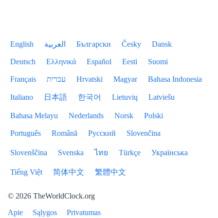
English
العربية
Български
Česky
Dansk
Deutsch
Ελληνικά
Español
Eesti
Suomi
Français
עברית
Hrvatski
Magyar
Bahasa Indonesia
Italiano
日本語
한국어
Lietuvių
Latviešu
Bahasa Melayu
Nederlands
Norsk
Polski
Português
Română
Русский
Slovenčina
Slovenščina
Svenska
ไทย
Türkçe
Українська
Tiếng Việt
简体中文
繁體中文
© 2026 TheWorldClock.org
Apie
Sąlygos
Privatumas