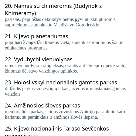
20.
Namas su chimeromis (Budynok z
Khimeramy)
pastatas, papuoštas dekoratyvinėmis gyvūnų skulptūromis,
suprojektuotas architekto Vladislavo Gorodetskio.
21.
Kijevo planetariumas
populiari žvaigždžių traukos vieta, siūlanti astronomijos šou ir
edukacines programas.
22.
Vydubychi vienuolynas
ramus vienuolyno kompleksas, esantis ant Dniepro upės kranto,
žinomas dėl savo vaizdingos aplinkos.
23.
Holosiivskyi nacionalinis gamtos parkas
didžiulis parkas su pėsčiųjų takais, ežerais ir nuostabiais gamtos
vaizdais.
24.
Amžinosios šlovės parkas
memorialinis parkas, skirtas žuvusiems Antrojo pasaulinio karo
kariams, su paminklais ir amžinos šlovės liepsna.
25.
Kijevo nacionalinis Taraso Ševčenkos
universitetas