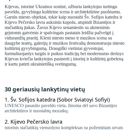
Kijevas, istorinė Ukrainos sostinė, užburia lankytojus turtingu
paveldu, gyvybinga kultūrine scena ir architektūrine puošnumu.
Garsūs miesto objektai, tokie kaip nuostabi Šv. Sofijos katedra ir
Kijevo Pečersko lavra auksiniu kupolu, atspindi Bizantijos ir
stačiatikių įtakas. Žavus Kijevo senamiestis su akmenimis
grįstomis gatvėmis ir spalvingais pastatais leidžia pažvelgti į
viduramžių praeitį. Klesti miesto meno ir muzikos scena su
daugybe teatrų, galerijų ir muzikos festivalių demonstruoja miesto
kultūrinį gyvybingumą. Draugiški vietiniai gyventojai,
šurmuliuojantys turgūs ir puikus tradicijų bei modernumo derinys
Kijevas kviečia lankytojus pasinerti į istorinį ir kultūrinį gobeleną
ir kartu patirti ukrainietišką svetingumą.
30 geriausių lankytinų vietų
1.
Šv. Sofijos katedra (Sobor Sviatoyi Sofiyi)
UNESCO pasaulio paveldo vieta, žinoma dėl savo Bizantijos
architektūros ir nuostabių mozaikų.
2.
Kijevo Pečersko lavra
istorinis stačiatikių vienuolyno kompleksas su požeminiais urvais