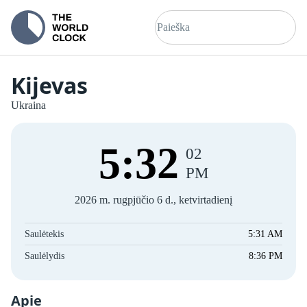
Kijevas
Ukraina
5
:
32
02
PM
2026 m. rugpjūčio 6 d., ketvirtadienį
Saulėtekis
5:31 AM
Saulėlydis
8:36 PM
Apie