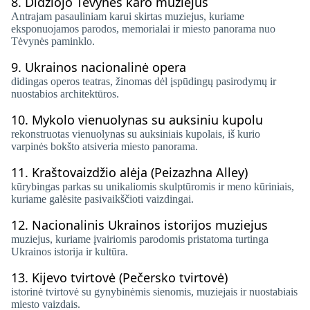
8.
Didžiojo Tėvynės karo muziejus
Antrajam pasauliniam karui skirtas muziejus, kuriame
eksponuojamos parodos, memorialai ir miesto panorama nuo
Tėvynės paminklo.
9.
Ukrainos nacionalinė opera
didingas operos teatras, žinomas dėl įspūdingų pasirodymų ir
nuostabios architektūros.
10.
Mykolo vienuolynas su auksiniu kupolu
rekonstruotas vienuolynas su auksiniais kupolais, iš kurio
varpinės bokšto atsiveria miesto panorama.
11.
Kraštovaizdžio alėja (Peizazhna Alley)
kūrybingas parkas su unikaliomis skulptūromis ir meno kūriniais,
kuriame galėsite pasivaikščioti vaizdingai.
12.
Nacionalinis Ukrainos istorijos muziejus
muziejus, kuriame įvairiomis parodomis pristatoma turtinga
Ukrainos istorija ir kultūra.
13.
Kijevo tvirtovė (Pečersko tvirtovė)
istorinė tvirtovė su gynybinėmis sienomis, muziejais ir nuostabiais
miesto vaizdais.