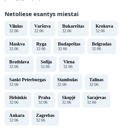
Netoliese esantys miestai
Vilnius
Varšuva
Bukareštas
Krokuva
32
:
07
32
:
07
32
:
07
32
:
07
Maskva
Ryga
Budapeštas
Belgradas
32
:
07
32
:
07
32
:
07
32
:
07
Bratislava
Sofija
Viena
32
:
07
32
:
07
32
:
07
Sankt Peterburgas
Stambulas
Talinas
32
:
07
32
:
07
32
:
07
Helsinkis
Praha
Skopjė
Sarajevas
32
:
07
32
:
07
32
:
07
32
:
07
Ankara
Zagrebas
32
:
07
32
:
07