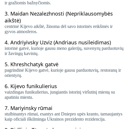
ir gražiomis bažnyčiomis.
3.
Maidan Nezalezhnosti (Nepriklausomybės
aikštė)
centrinė Kijevo aikštė, žinoma dėl savo istorinės reikšmės ir
gyvos atmosferos.
4.
Andriyivsky Uzviz (Andriaus nusileidimas)
istorinė gatvė, kurioje gausu meno galerijų, suvenyrų parduotuvių
ir žavingų kavinių.
5.
Khreshchatyk gatvė
pagrindinė Kijevo gatvė, kurioje gausu parduotuvių, restoranų ir
orientyrų.
6.
Kijevo funikulierius
vaizdingas funikulierius, jungiantis istorinį viršutinį miestą su
apatiniu miestu.
7.
Mariyinsky rūmai
stulbinantys rūmai, esantys ant Dniepro upės kranto, tarnaujantys
kaip oficiali iškilminga Ukrainos prezidento rezidencija.