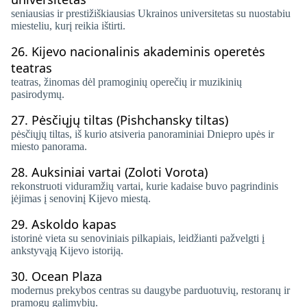
seniausias ir prestižiškiausias Ukrainos universitetas su nuostabiu
miesteliu, kurį reikia ištirti.
26.
Kijevo nacionalinis akademinis operetės
teatras
teatras, žinomas dėl pramoginių operečių ir muzikinių
pasirodymų.
27.
Pėsčiųjų tiltas (Pishchansky tiltas)
pėsčiųjų tiltas, iš kurio atsiveria panoraminiai Dniepro upės ir
miesto panorama.
28.
Auksiniai vartai (Zoloti Vorota)
rekonstruoti viduramžių vartai, kurie kadaise buvo pagrindinis
įėjimas į senovinį Kijevo miestą.
29.
Askoldo kapas
istorinė vieta su senoviniais pilkapiais, leidžianti pažvelgti į
ankstyvąją Kijevo istoriją.
30.
Ocean Plaza
modernus prekybos centras su daugybe parduotuvių, restoranų ir
pramogų galimybių.