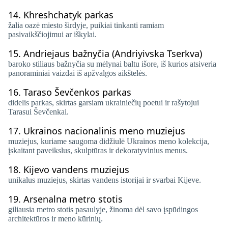
14.
Khreshchatyk parkas
žalia oazė miesto širdyje, puikiai tinkanti ramiam
pasivaikščiojimui ar iškylai.
15.
Andriejaus bažnyčia (Andriyivska Tserkva)
baroko stiliaus bažnyčia su mėlynai baltu išore, iš kurios atsiveria
panoraminiai vaizdai iš apžvalgos aikštelės.
16.
Taraso Ševčenkos parkas
didelis parkas, skirtas garsiam ukrainiečių poetui ir rašytojui
Tarasui Ševčenkai.
17.
Ukrainos nacionalinis meno muziejus
muziejus, kuriame saugoma didžiulė Ukrainos meno kolekcija,
įskaitant paveikslus, skulptūras ir dekoratyvinius menus.
18.
Kijevo vandens muziejus
unikalus muziejus, skirtas vandens istorijai ir svarbai Kijeve.
19.
Arsenalna metro stotis
giliausia metro stotis pasaulyje, žinoma dėl savo įspūdingos
architektūros ir meno kūrinių.