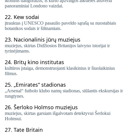
ikoninis dangoraižis, iš kurio apžvalgos aikštelės atsiveria
panoraminiai Londono vaizdai.
22.
Kew sodai
įtrauktas į UNESCO pasaulio paveldo sąrašą su nuostabiais
botanikos sodais ir šiltnamiais.
23.
Nacionalinis jūrų muziejus
muziejus, skirtas Didžiosios Britanijos laivyno istorijai ir
tyrinėjimams.
24.
Britų kino institutas
kultūros įstaiga, demonstruojanti klasikinius ir šiuolaikinius
filmus.
25.
„Emirates“ stadionas
„Arsenal“ futbolo klubo namų stadionas, siūlantis ekskursijas ir
rungtynes.
26.
Šerloko Holmso muziejus
muziejus, skirtas garsiam išgalvotam detektyvui Šerlokui
Holmsui.
27.
Tate Britain