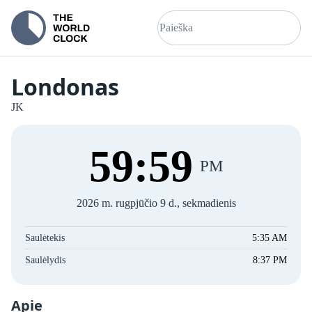
Londonas
JK
59
:
59
PM
2026 m. rugpjūčio 9 d., sekmadienis
Saulėtekis
5:35 AM
Saulėlydis
8:37 PM
Apie