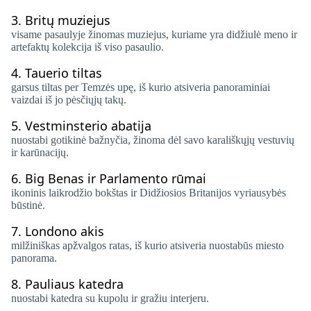
3.
Britų muziejus
visame pasaulyje žinomas muziejus, kuriame yra didžiulė meno ir
artefaktų kolekcija iš viso pasaulio.
4.
Tauerio tiltas
garsus tiltas per Temzės upę, iš kurio atsiveria panoraminiai
vaizdai iš jo pėsčiųjų takų.
5.
Vestminsterio abatija
nuostabi gotikinė bažnyčia, žinoma dėl savo karališkųjų vestuvių
ir karūnacijų.
6.
Big Benas ir Parlamento rūmai
ikoninis laikrodžio bokštas ir Didžiosios Britanijos vyriausybės
būstinė.
7.
Londono akis
milžiniškas apžvalgos ratas, iš kurio atsiveria nuostabūs miesto
panorama.
8.
Pauliaus katedra
nuostabi katedra su kupolu ir gražiu interjeru.