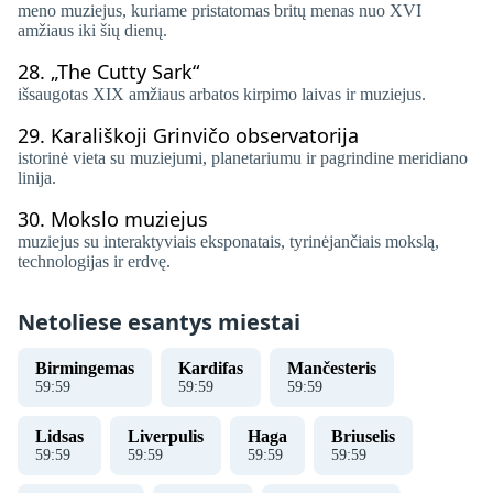
meno muziejus, kuriame pristatomas britų menas nuo XVI
amžiaus iki šių dienų.
28.
„The Cutty Sark“
išsaugotas XIX amžiaus arbatos kirpimo laivas ir muziejus.
29.
Karališkoji Grinvičo observatorija
istorinė vieta su muziejumi, planetariumu ir pagrindine meridiano
linija.
30.
Mokslo muziejus
muziejus su interaktyviais eksponatais, tyrinėjančiais mokslą,
technologijas ir erdvę.
Netoliese esantys miestai
Birmingemas
Kardifas
Mančesteris
59
:
59
59
:
59
59
:
59
Lidsas
Liverpulis
Haga
Briuselis
59
:
59
59
:
59
59
:
59
59
:
59