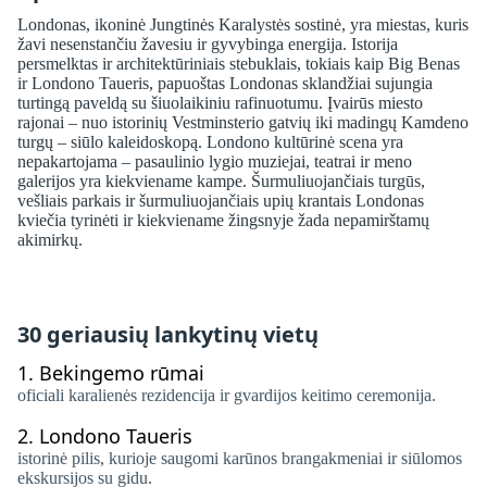
Londonas, ikoninė Jungtinės Karalystės sostinė, yra miestas, kuris
žavi nesenstančiu žavesiu ir gyvybinga energija. Istorija
persmelktas ir architektūriniais stebuklais, tokiais kaip Big Benas
ir Londono Taueris, papuoštas Londonas sklandžiai sujungia
turtingą paveldą su šiuolaikiniu rafinuotumu. Įvairūs miesto
rajonai – nuo ​​istorinių Vestminsterio gatvių iki madingų Kamdeno
turgų – siūlo kaleidoskopą. Londono kultūrinė scena yra
nepakartojama – pasaulinio lygio muziejai, teatrai ir meno
galerijos yra kiekviename kampe. Šurmuliuojančiais turgūs,
vešliais parkais ir šurmuliuojančiais upių krantais Londonas
kviečia tyrinėti ir kiekviename žingsnyje žada nepamirštamų
akimirkų.
30 geriausių lankytinų vietų
1.
Bekingemo rūmai
oficiali karalienės rezidencija ir gvardijos keitimo ceremonija.
2.
Londono Taueris
istorinė pilis, kurioje saugomi karūnos brangakmeniai ir siūlomos
ekskursijos su gidu.