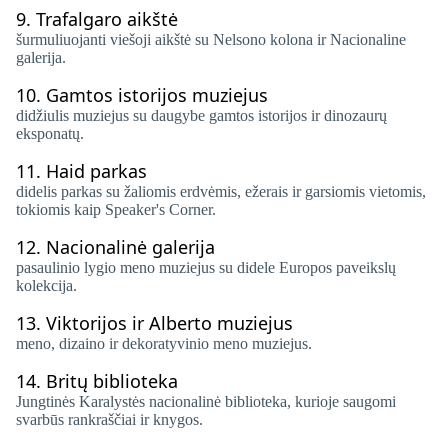
9.
Trafalgaro aikštė
šurmuliuojanti viešoji aikštė su Nelsono kolona ir Nacionaline
galerija.
10.
Gamtos istorijos muziejus
didžiulis muziejus su daugybe gamtos istorijos ir dinozaurų
eksponatų.
11.
Haid parkas
didelis parkas su žaliomis erdvėmis, ežerais ir garsiomis vietomis,
tokiomis kaip Speaker's Corner.
12.
Nacionalinė galerija
pasaulinio lygio meno muziejus su didele Europos paveikslų
kolekcija.
13.
Viktorijos ir Alberto muziejus
meno, dizaino ir dekoratyvinio meno muziejus.
14.
Britų biblioteka
Jungtinės Karalystės nacionalinė biblioteka, kurioje saugomi
svarbūs rankraščiai ir knygos.