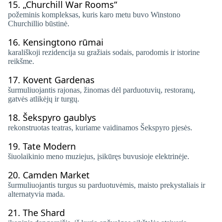
15.
„Churchill War Rooms“
požeminis kompleksas, kuris karo metu buvo Winstono
Churchillio būstinė.
16.
Kensingtono rūmai
karališkoji rezidencija su gražiais sodais, parodomis ir istorine
reikšme.
17.
Kovent Gardenas
šurmuliuojantis rajonas, žinomas dėl parduotuvių, restoranų,
gatvės atlikėjų ir turgų.
18.
Šekspyro gaublys
rekonstruotas teatras, kuriame vaidinamos Šekspyro pjesės.
19.
Tate Modern
šiuolaikinio meno muziejus, įsikūręs buvusioje elektrinėje.
20.
Camden Market
šurmuliuojantis turgus su parduotuvėmis, maisto prekystaliais ir
alternatyvia mada.
21.
The Shard