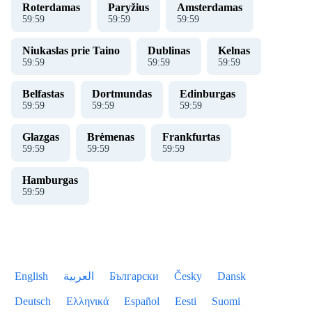
Roterdamas
Paryžius
Amsterdamas
59
:
59
59
:
59
59
:
59
Niukaslas prie Taino
Dublinas
Kelnas
59
:
59
59
:
59
59
:
59
Belfastas
Dortmundas
Edinburgas
59
:
59
59
:
59
59
:
59
Glazgas
Brėmenas
Frankfurtas
59
:
59
59
:
59
59
:
59
Hamburgas
59
:
59
English
العربية
Български
Česky
Dansk
Deutsch
Ελληνικά
Español
Eesti
Suomi