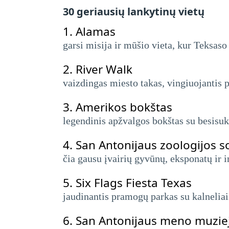
30 geriausių lankytinų vietų
1.
Alamas
garsi misija ir mūšio vieta, kur Teksas
2.
River Walk
vaizdingas miesto takas, vingiuojantis p
3.
Amerikos bokštas
legendinis apžvalgos bokštas su besisuka
4.
San Antonijaus zoologijos s
čia gausu įvairių gyvūnų, eksponatų ir i
5.
Six Flags Fiesta Texas
jaudinantis pramogų parkas su kalneliai
6.
San Antonijaus meno muzie