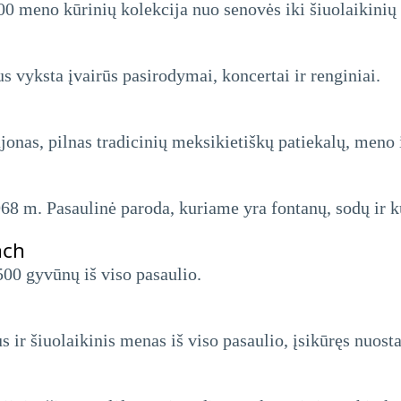
0 meno kūrinių kolekcija nuo senovės iki šiuolaikinių 
tus vyksta įvairūs pasirodymai, koncertai ir renginiai.
ajonas, pilnas tradicinių meksikietiškų patiekalų, meno
8 m. Pasaulinė paroda, kuriame yra fontanų, sodų ir ku
nch
500 gyvūnų iš viso pasaulio.
ir šiuolaikinis menas iš viso pasaulio, įsikūręs nuost