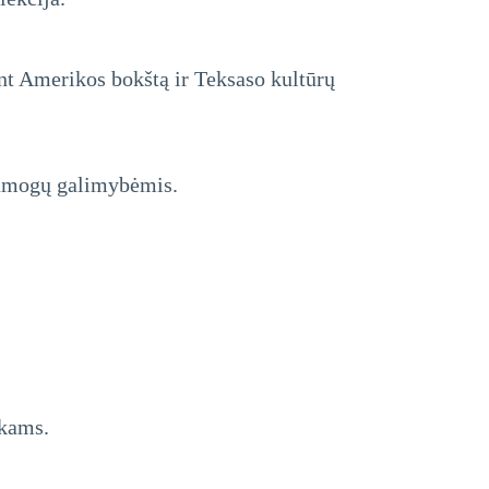
ant Amerikos bokštą ir Teksaso kultūrų
pramogų galimybėmis.
ikams.