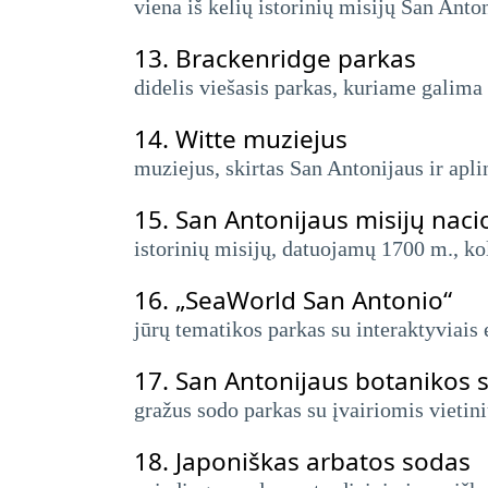
viena iš kelių istorinių misijų San Anto
13.
Brackenridge parkas
didelis viešasis parkas, kuriame galima 
14.
Witte muziejus
muziejus, skirtas San Antonijaus ir aplin
15.
San Antonijaus misijų nacio
istorinių misijų, datuojamų 1700 m., kol
16.
„SeaWorld San Antonio“
jūrų tematikos parkas su interaktyviais
17.
San Antonijaus botanikos 
gražus sodo parkas su įvairiomis vietini
18.
Japoniškas arbatos sodas