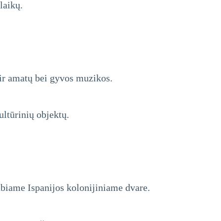
laikų.
 ir amatų bei gyvos muzikos.
ltūrinių objektų.
abiame Ispanijos kolonijiniame dvare.