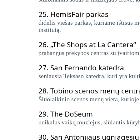
25.
HemisFair parkas
didelis viešas parkas, kuriame ištisus m
institutą.
26.
„The Shops at La Cantera“
prabangus prekybos centras su įvairiom
27.
San Fernando katedra
seniausia Teksaso katedra, kuri yra kultū
28.
Tobino scenos menų centr
Šiuolaikinio scenos menų vieta, kurioje 
29.
The DoSeum
unikalus vaikų muziejus, siūlantis kūry
30.
San Antonijaus ugniagesių