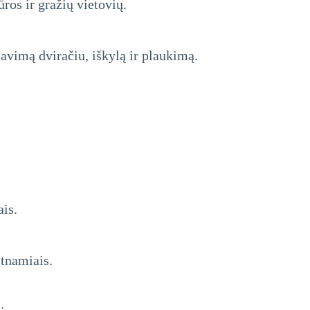
ros ir gražių vietovių.
iavimą dviračiu, iškylą ir plaukimą.
ais.
ltnamiais.