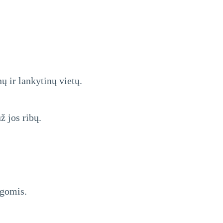
ų ir lankytinų vietų.
ž jos ribų.
ogomis.