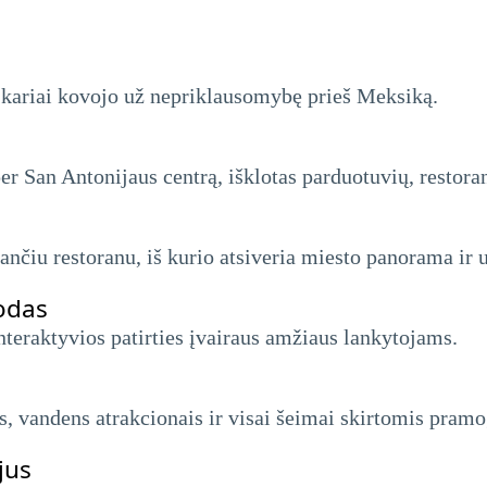
o kariai kovojo už nepriklausomybę prieš Meksiką.
er San Antonijaus centrą, išklotas parduotuvių, restoran
nčiu restoranu, iš kurio atsiveria miesto panorama ir u
odas
nteraktyvios patirties įvairaus amžiaus lankytojams.
s, vandens atrakcionais ir visai šeimai skirtomis pram
jus