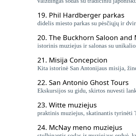
vaizdingas sodas su tradiciniu japonišku
19.
Phil Hardberger parkas
didelis miesto parkas su pėsčiųjų ir dvira
20.
The Buckhorn Saloon and
istorinis muziejus ir salonas su unikal
21.
Misija Concepcion
Kita istorinė San Antonijaus misija, žin
22.
San Antonio Ghost Tours
Ekskursijos su gidu, skirtos nuvesti lan
23.
Witte muziejus
praktinis muziejus, skatinantis tyrinėti 
24.
McNay meno muziejus
stulbinantis sodas ir muziejaus erdvė, 