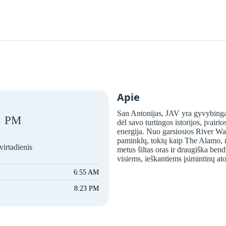
Apie
San Antonijas, JAV yra gyvybinga
PM
dėl savo turtingos istorijos, įvairi
energija. Nuo garsiosios River Walk
paminklų, tokių kaip The Alamo, net
virtadienis
metus šiltas oras ir draugiška be
visiems, ieškantiems įsimintinų at
6:55 AM
8:23 PM