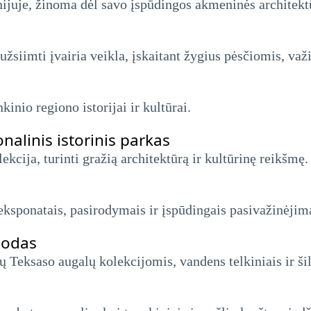
nijuje, žinoma dėl savo įspūdingos akmeninės architektū
užsiimti įvairia veikla, įskaitant žygius pėsčiomis, važ
kinio regiono istorijai ir kultūrai.
nalinis istorinis parkas
ekcija, turinti gražią architektūrą ir kultūrinę reikšmę.
 eksponatais, pasirodymais ir įspūdingais pasivažinėjim
sodas
ų Teksaso augalų kolekcijomis, vandens telkiniais ir ši