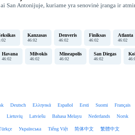
jai San Antonijuje, kuriame yra senovinė įranga ir atmi
eksikas
Kanzasas
Denveris
Finiksas
Atlanta
6
:
02
46
:
02
46
:
02
46
:
02
46
:
02
Havana
Milvokis
Mineapolis
San Diegas
Ko
46
:
02
46
:
02
46
:
02
46
:
02
46
:
sk
Deutsch
Ελληνικά
Español
Eesti
Suomi
Français
Lietuvių
Latviešu
Bahasa Melayu
Nederlands
Norsk
Türkçe
Українська
Tiếng Việt
简体中文
繁體中文