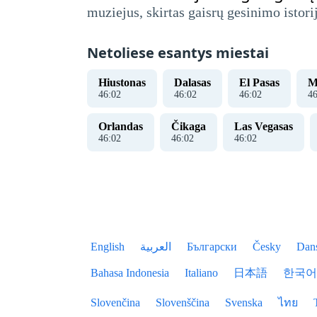
muziejus, skirtas gaisrų gesinimo istori
Netoliese esantys miestai
Hiustonas
Dalasas
El Pasas
M
46
:
02
46
:
02
46
:
02
4
Orlandas
Čikaga
Las Vegasas
46
:
02
46
:
02
46
:
02
English
العربية
Български
Česky
Dan
Bahasa Indonesia
Italiano
日本語
한국어
Slovenčina
Slovenščina
Svenska
ไทย