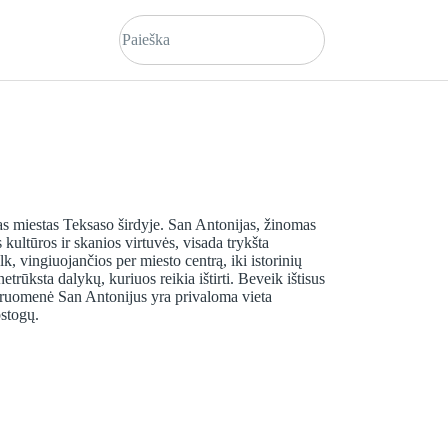
s miestas Teksaso širdyje. San Antonijas, žinomas
os kultūros ir skanios virtuvės, visada trykšta
, vingiuojančios per miesto centrą, iki istorinių
rūksta dalykų, kuriuos reikia ištirti. Beveik ištisus
ndruomenė San Antonijus yra privaloma vieta
ostogų.