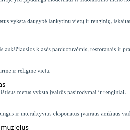
etus vyksta daugybė lankytinų vietų ir renginių, įskait
is aukščiausios klasės parduotuvėmis, restoranais ir 
rinė ir religinė vieta.
as
ištisus metus vyksta įvairūs pasirodymai ir renginiai.
bingus ir interaktyvius eksponatus įvairaus amžiaus va
 muziejus