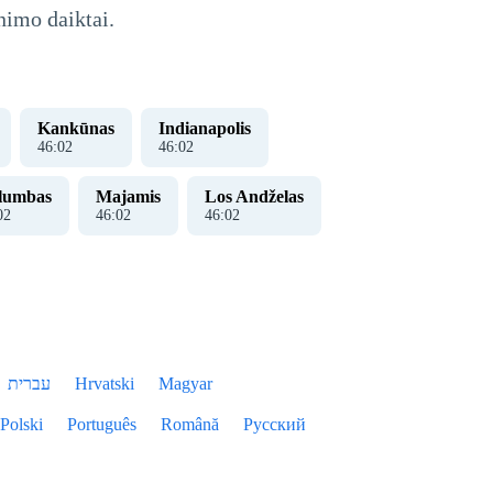
nimo daiktai.
Kankūnas
Indianapolis
46
:
02
46
:
02
lumbas
Majamis
Los Andželas
02
46
:
02
46
:
02
עברית
Hrvatski
Magyar
Polski
Português
Română
Русский