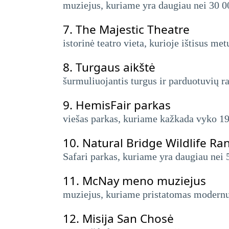
muziejus, kuriame yra daugiau nei 30 00
7.
The Majestic Theatre
istorinė teatro vieta, kurioje ištisus me
8.
Turgaus aikštė
šurmuliuojantis turgus ir parduotuvių r
9.
HemisFair parkas
viešas parkas, kuriame kažkada vyko 196
10.
Natural Bridge Wildlife Ra
Safari parkas, kuriame yra daugiau nei 
11.
McNay meno muziejus
muziejus, kuriame pristatomas modernus 
12.
Misija San Chosė