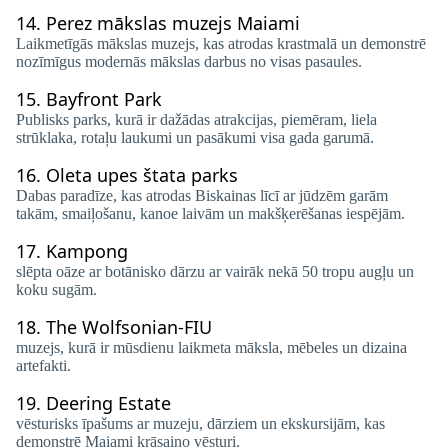
14.
Perez mākslas muzejs Maiami
Laikmetīgās mākslas muzejs, kas atrodas krastmalā un demonstrē
nozīmīgus modernās mākslas darbus no visas pasaules.
15.
Bayfront Park
Publisks parks, kurā ir dažādas atrakcijas, piemēram, liela
strūklaka, rotaļu laukumi un pasākumi visa gada garumā.
16.
Oleta upes štata parks
Dabas paradīze, kas atrodas Biskainas līcī ar jūdzēm garām
takām, smaiļošanu, kanoe laivām un makšķerēšanas iespējām.
17.
Kampong
slēpta oāze ar botānisko dārzu ar vairāk nekā 50 tropu augļu un
koku sugām.
18.
The Wolfsonian-FIU
muzejs, kurā ir mūsdienu laikmeta māksla, mēbeles un dizaina
artefakti.
19.
Deering Estate
vēsturisks īpašums ar muzeju, dārziem un ekskursijām, kas
demonstrē Maiami krāsaino vēsturi.