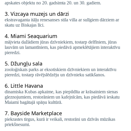
apskates objektu no 20. gadsimta 20. un 30. gadiem.
3.
Vizcaya muzejs un dārzi
ekstravaganta itāļu renesanses stila villa ar sulīgiem dārziem ar
skatu uz Biskajas līci.
4.
Miami Seaquarium
mājvieta dažādiem jūras dzīvniekiem, tostarp delfīniem, jūras
lauvām un lamantīniem, kas piedāvā apmeklētājiem interaktīvu
pieredzi.
5.
Džungļu sala
zooloģiskais parks ar eksotiskiem dzīvniekiem un interaktīvu
pieredzi, tostarp rāvējslēdzēju un dzīvnieku satikšanos.
6.
Little Havana
dinamiska Kubas apkaime, kas piepildīta ar krāsainiem sienas
gleznojumiem, restorāniem un kafejnīcām, kas piedāvā ieskatu
Maiami bagātajā spāņu kultūrā.
7.
Bayside Marketplace
piekrastes tirgus, kurā ir veikali, restorāni un dzīvās mūzikas
priekšnesumi.