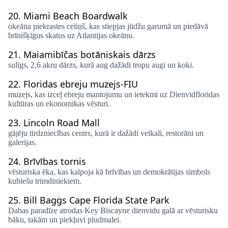
20.
Miami Beach Boardwalk
okeāna piekrastes celiņš, kas stiepjas jūdžu garumā un piedāvā
brīnišķīgus skatus uz Atlantijas okeānu.
21.
Maiamibīčas botāniskais dārzs
sulīgs, 2,6 akru dārzs, kurā aug dažādi tropu augi un koki.
22.
Floridas ebreju muzejs-FIU
muzejs, kas izceļ ebreju mantojumu un ietekmi uz Dienvidfloridas
kultūras un ekonomikas vēsturi.
23.
Lincoln Road Mall
gājēju tirdzniecības centrs, kurā ir dažādi veikali, restorāni un
galerijas.
24.
Brīvības tornis
vēsturiska ēka, kas kalpoja kā brīvības un demokrātijas simbols
kubiešu trimdiniekiem.
25.
Bill Baggs Cape Florida State Park
Dabas paradīze atrodas Key Biscayne dienvidu galā ar vēsturisku
bāku, takām un piekļuvi pludmalei.