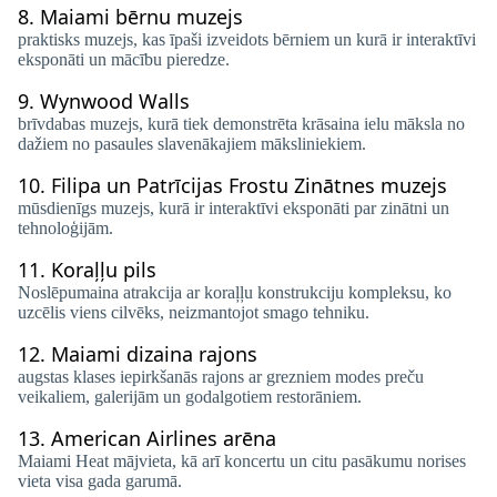
8.
Maiami bērnu muzejs
praktisks muzejs, kas īpaši izveidots bērniem un kurā ir interaktīvi
eksponāti un mācību pieredze.
9.
Wynwood Walls
brīvdabas muzejs, kurā tiek demonstrēta krāsaina ielu māksla no
dažiem no pasaules slavenākajiem māksliniekiem.
10.
Filipa un Patrīcijas Frostu Zinātnes muzejs
mūsdienīgs muzejs, kurā ir interaktīvi eksponāti par zinātni un
tehnoloģijām.
11.
Koraļļu pils
Noslēpumaina atrakcija ar koraļļu konstrukciju kompleksu, ko
uzcēlis viens cilvēks, neizmantojot smago tehniku.
12.
Maiami dizaina rajons
augstas klases iepirkšanās rajons ar grezniem modes preču
veikaliem, galerijām un godalgotiem restorāniem.
13.
American Airlines arēna
Maiami Heat mājvieta, kā arī koncertu un citu pasākumu norises
vieta visa gada garumā.