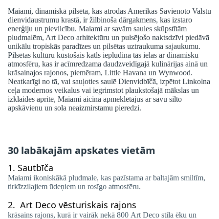
Maiami, dinamiskā pilsēta, kas atrodas Amerikas Savienoto Valstu
dienvidaustrumu krastā, ir žilbinoša dārgakmens, kas izstaro
enerģiju un pievilcību. Maiami ar savām saules skūpstītām
pludmalēm, Art Deco arhitektūru un pulsējošo naktsdzīvi piedāvā
unikālu tropiskās paradīzes un pilsētas uztraukuma sajaukumu.
Pilsētas kultūru kūstošais katls iepludina tās ielas ar dinamisku
atmosfēru, kas ir acīmredzama daudzveidīgajā kulinārijas ainā un
krāsainajos rajonos, piemēram, Little Havana un Wynwood.
Neatkarīgi no tā, vai sauļoties saulē Dienvidbīčā, izpētot Linkolna
ceļa modernos veikalus vai iegrimstot plaukstošajā mākslas un
izklaides apritē, Maiami aicina apmeklētājus ar savu silto
apskāvienu un sola neaizmirstamu pieredzi.
30 labākajām apskates vietām
1.
Sautbīča
Maiami ikoniskākā pludmale, kas pazīstama ar baltajām smiltīm,
tirkīzzilajiem ūdeņiem un rosīgo atmosfēru.
2.
Art Deco vēsturiskais rajons
krāsains rajons, kurā ir vairāk nekā 800 Art Deco stila ēku un