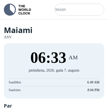
Maiami
ASV
06
:
33
AM
piektdiena, 2026. gada 7. augusts
Saullēkts
6:49 AM
Saulriets
8:04 PM
Par