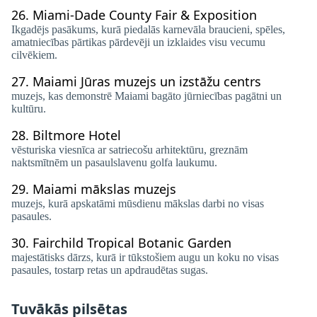
26.
Miami-Dade County Fair & Exposition
Ikgadējs pasākums, kurā piedalās karnevāla braucieni, spēles,
amatniecības pārtikas pārdevēji un izklaides visu vecumu
cilvēkiem.
27.
Maiami Jūras muzejs un izstāžu centrs
muzejs, kas demonstrē Maiami bagāto jūrniecības pagātni un
kultūru.
28.
Biltmore Hotel
vēsturiska viesnīca ar satriecošu arhitektūru, greznām
naktsmītnēm un pasaulslavenu golfa laukumu.
29.
Maiami mākslas muzejs
muzejs, kurā apskatāmi mūsdienu mākslas darbi no visas
pasaules.
30.
Fairchild Tropical Botanic Garden
majestātisks dārzs, kurā ir tūkstošiem augu un koku no visas
pasaules, tostarp retas un apdraudētas sugas.
Tuvākās pilsētas