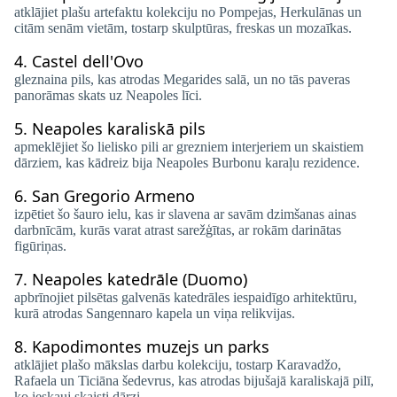
atklājiet plašu artefaktu kolekciju no Pompejas, Herkulānas un
citām senām vietām, tostarp skulptūras, freskas un mozaīkas.
4.
Castel dell'Ovo
gleznaina pils, kas atrodas Megarides salā, un no tās paveras
panorāmas skats uz Neapoles līci.
5.
Neapoles karaliskā pils
apmeklējiet šo lielisko pili ar grezniem interjeriem un skaistiem
dārziem, kas kādreiz bija Neapoles Burbonu karaļu rezidence.
6.
San Gregorio Armeno
izpētiet šo šauro ielu, kas ir slavena ar savām dzimšanas ainas
darbnīcām, kurās varat atrast sarežģītas, ar rokām darinātas
figūriņas.
7.
Neapoles katedrāle (Duomo)
apbrīnojiet pilsētas galvenās katedrāles iespaidīgo arhitektūru,
kurā atrodas Sangennaro kapela un viņa relikvijas.
8.
Kapodimontes muzejs un parks
atklājiet plašo mākslas darbu kolekciju, tostarp Karavadžo,
Rafaela un Ticiāna šedevrus, kas atrodas bijušajā karaliskajā pilī,
ko ieskauj skaisti dārzi.