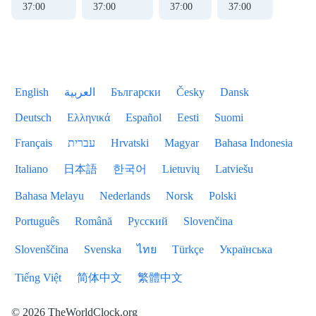
37
:
01
37
:
01
37
:
01
37
:
01
English
العربية
Български
Česky
Dansk
Deutsch
Ελληνικά
Español
Eesti
Suomi
Français
עברית
Hrvatski
Magyar
Bahasa Indonesia
Italiano
日本語
한국어
Lietuvių
Latviešu
Bahasa Melayu
Nederlands
Norsk
Polski
Português
Română
Русский
Slovenčina
Slovenščina
Svenska
ไทย
Türkçe
Українська
Tiếng Việt
简体中文
繁體中文
© 2026 TheWorldClock.org