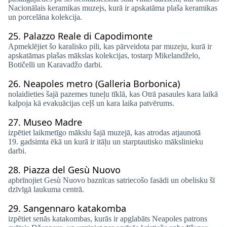
Nacionālais keramikas muzejs, kurā ir apskatāma plaša keramikas
un porcelāna kolekcija.
25.
Palazzo Reale di Capodimonte
Apmeklējiet šo karalisko pili, kas pārveidota par muzeju, kurā ir
apskatāmas plašas mākslas kolekcijas, tostarp Mikelandželo,
Botičelli un Karavadžo darbi.
26.
Neapoles metro (Galleria Borbonica)
nolaidieties šajā pazemes tuneļu tīklā, kas Otrā pasaules kara laikā
kalpoja kā evakuācijas ceļš un kara laika patvērums.
27.
Museo Madre
izpētiet laikmetīgo mākslu šajā muzejā, kas atrodas atjaunotā
19. gadsimta ēkā un kurā ir itāļu un starptautisko mākslinieku
darbi.
28.
Piazza del Gesù Nuovo
apbrīnojiet Gesù Nuovo baznīcas satriecošo fasādi un obelisku šī
dzīvīgā laukuma centrā.
29.
Sangennaro katakomba
izpētiet senās katakombas, kurās ir apglabāts Neapoles patrons