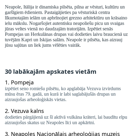
Neapole, Itālija ir dinamiska pilsēta, pilna ar vēsturi, kultūru un
garšīgiem ēdieniem. Pastaigājieties pa vēsturiskā centra
līkumotajām ielām un apbrīnojiet grezno arhitektūru un krāsaino
ielu mākslu. Nogaršojiet autentisku neapoliešu picu un svaigas
jūras veltes vienā no daudzajām tratorijām. Izpētiet senās
Pompejas un Herkulānas drupas vai dodieties laivu braucienā uz
tuvējām Kapri un Iskijas salām. Neapole ir pilsēta, kas aizrauj
jūsu sajūtas un liek jums vēlēties vairāk.
30 labākajām apskates vietām
1.
Pompeja
izpētiet seno romiešu pilsētu, ko apglabāja Vezuva izvirdums
mūsu ēras 79. gadā, un kurā ir labi saglabājušās drupas un
aizraujošas arheoloģiskās vietas.
2.
Vezuva kalns
dodieties pārgājienā uz šī aktīvā vulkāna krāteri, lai baudītu elpu
aizraujošus skatus uz Neapoles līci un apkārtni.
3.
Neapoles Nacionālais arheoloģijas muzejs