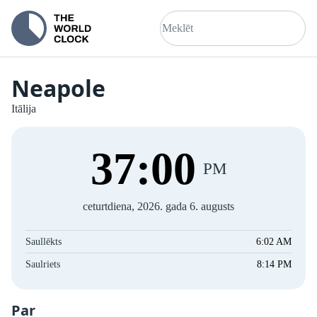
Neapole
Itālija
37
:
01
PM
ceturtdiena, 2026. gada 6. augusts
Saullēkts
6:02 AM
Saulriets
8:14 PM
Par