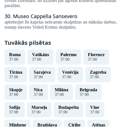
svētais Džennaro, un uzziniet par agrīnās kristiešu apbedīšanas
paražām.
30.
Museo Cappella Sansevero
apbrīnojiet šīs kapelas neticamās skulptūras un mākslas darbus,
tostarp slaveno Veiled Kristus skulptūru.
Tuvākās pilsētas
Roma
Vatikāns
Palermo
Florence
37
:
01
37
:
01
37
:
01
37
:
01
Tirāna
Sarajeva
Venēcija
Zagreba
37
:
01
37
:
01
37
:
01
37
:
01
Skopje
Nica
Milāna
Belgrada
37
:
01
37
:
01
37
:
01
37
:
01
Sofija
Marseļa
Budapešta
Vīne
37
:
01
37
:
01
37
:
01
37
:
01
Minhene
Bratislava
Cīrihe
Atēnas