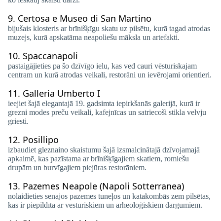
9.
Certosa e Museo di San Martino
bijušais klosteris ar brīnišķīgu skatu uz pilsētu, kurā tagad atrodas
muzejs, kurā apskatāma neapoliešu māksla un artefakti.
10.
Spaccanapoli
pastaigājieties pa šo dzīvīgo ielu, kas ved cauri vēsturiskajam
centram un kurā atrodas veikali, restorāni un ievērojami orientieri.
11.
Galleria Umberto I
ieejiet šajā elegantajā 19. gadsimta iepirkšanās galerijā, kurā ir
grezni modes preču veikali, kafejnīcas un satriecoši stikla velvju
griesti.
12.
Posillipo
izbaudiet gleznaino skaistumu šajā izsmalcinātajā dzīvojamajā
apkaimē, kas pazīstama ar brīnišķīgajiem skatiem, romiešu
drupām un burvīgajiem piejūras restorāniem.
13.
Pazemes Neapole (Napoli Sotterranea)
nolaidieties senajos pazemes tuneļos un katakombās zem pilsētas,
kas ir piepildīta ar vēsturiskiem un arheoloģiskiem dārgumiem.