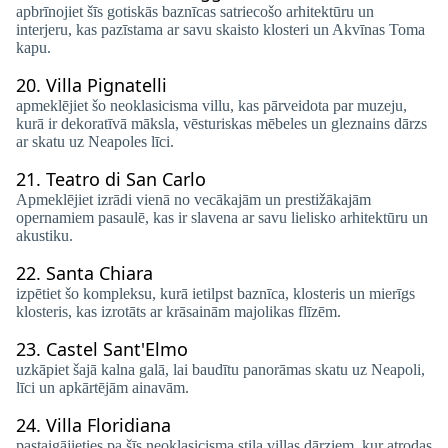
apbrīnojiet šīs gotiskās baznīcas satriecošo arhitektūru un
interjeru, kas pazīstama ar savu skaisto klosteri un Akvīnas Toma
kapu.
20.
Villa Pignatelli
apmeklējiet šo neoklasicisma villu, kas pārveidota par muzeju,
kurā ir dekoratīvā māksla, vēsturiskas mēbeles un gleznains dārzs
ar skatu uz Neapoles līci.
21.
Teatro di San Carlo
Apmeklējiet izrādi vienā no vecākajām un prestižākajām
opernamiem pasaulē, kas ir slavena ar savu lielisko arhitektūru un
akustiku.
22.
Santa Chiara
izpētiet šo kompleksu, kurā ietilpst baznīca, klosteris un mierīgs
klosteris, kas izrotāts ar krāsainām majolikas flīzēm.
23.
Castel Sant'Elmo
uzkāpiet šajā kalna galā, lai baudītu panorāmas skatu uz Neapoli,
līci un apkārtējām ainavām.
24.
Villa Floridiana
pastaigājieties pa šīs neoklasicisma stila villas dārziem, kur atrodas