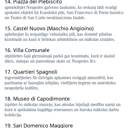
14.
Piazza del Plebiscito
apmeklējiet Neapoles galveno laukumu, ko ieskauj tādi svarīgi
apskates objekti kā Karaliskā pils, San Francesco di Paola baznīca
un Teatro di San Carlo neoklasicisma fasāde.
15.
Castel Nuovo (Maschio Angioino)
apbrīnojiet šo iespaidīgo viduslaiku pili, kas dominē pilsētas
krastmalā un kurā ir lieliskas arhitektūras un mākslas izstādes.
16.
Villa Comunale
atpūtieties šajā gleznainajā parkā gar krastmalu, kurā ir skaisti
dārzi, statujas un panorāmas skats uz Neapoles līci.
17.
Quartieri Spagnoli
iegremdējieties šīs dzīvīgās apkaimes rosīgajā atmosfērā, kas
pazīstama ar šaurajām ieliņām, vietējiem tirgiem un autentisku
neapoliešu kultūru.
18.
Museo di Capodimonte
izpētiet šo mākslas muzeju, kas atrodas bijušajā medību namā un
kurā ir apskatāma bagātīga renesanses un baroka mākslas darbu
kolekcija.
19.
San Domenico Maggiore