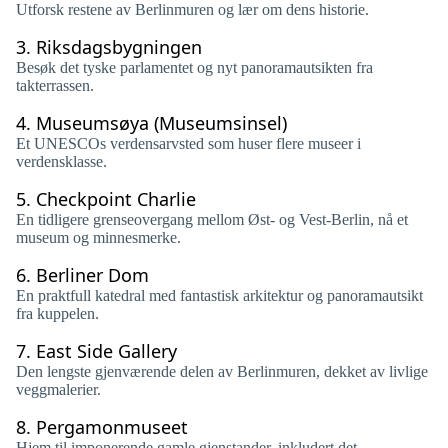
Utforsk restene av Berlinmuren og lær om dens historie.
3.
Riksdagsbygningen
Besøk det tyske parlamentet og nyt panoramautsikten fra
takterrassen.
4.
Museumsøya (Museumsinsel)
Et UNESCOs verdensarvsted som huser flere museer i
verdensklasse.
5.
Checkpoint Charlie
En tidligere grenseovergang mellom Øst- og Vest-Berlin, nå et
museum og minnesmerke.
6.
Berliner Dom
En praktfull katedral med fantastisk arkitektur og panoramautsikt
fra kuppelen.
7.
East Side Gallery
Den lengste gjenværende delen av Berlinmuren, dekket av livlige
veggmalerier.
8.
Pergamonmuseet
Hjem til imponerende gamle gjenstander, inkludert det