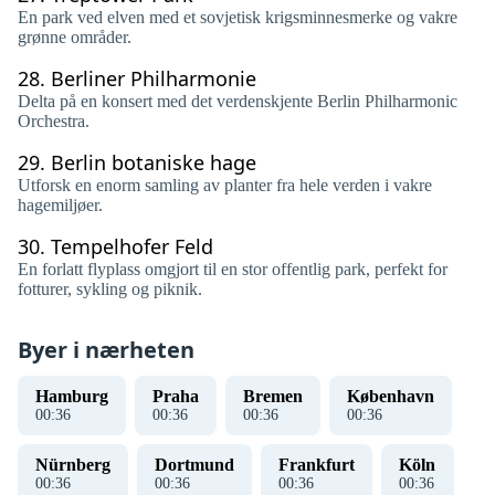
En park ved elven med et sovjetisk krigsminnesmerke og vakre
grønne områder.
28.
Berliner Philharmonie
Delta på en konsert med det verdenskjente Berlin Philharmonic
Orchestra.
29.
Berlin botaniske hage
Utforsk en enorm samling av planter fra hele verden i vakre
hagemiljøer.
30.
Tempelhofer Feld
En forlatt flyplass omgjort til en stor offentlig park, perfekt for
fotturer, sykling og piknik.
Byer i nærheten
Hamburg
Praha
Bremen
København
00
:
36
00
:
36
00
:
36
00
:
36
Nürnberg
Dortmund
Frankfurt
Köln
00
:
36
00
:
36
00
:
36
00
:
36