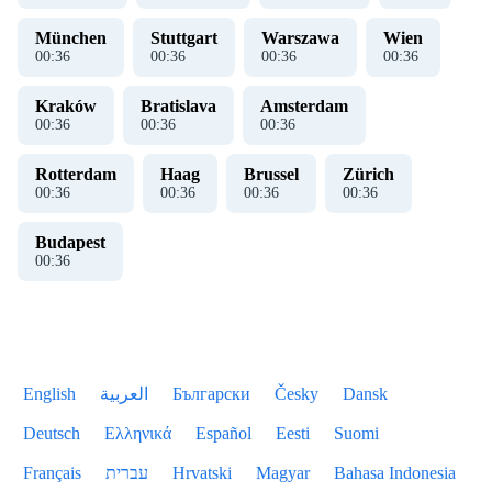
München
Stuttgart
Warszawa
Wien
00
:
36
00
:
36
00
:
36
00
:
36
Kraków
Bratislava
Amsterdam
00
:
36
00
:
36
00
:
36
Rotterdam
Haag
Brussel
Zürich
00
:
36
00
:
36
00
:
36
00
:
36
Budapest
00
:
36
English
العربية
Български
Česky
Dansk
Deutsch
Ελληνικά
Español
Eesti
Suomi
Français
עברית
Hrvatski
Magyar
Bahasa Indonesia