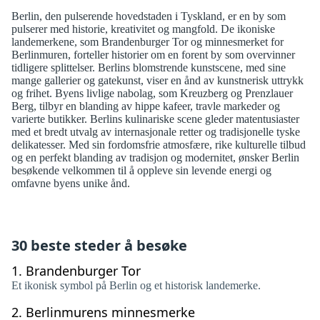
Berlin, den pulserende hovedstaden i Tyskland, er en by som
pulserer med historie, kreativitet og mangfold. De ikoniske
landemerkene, som Brandenburger Tor og minnesmerket for
Berlinmuren, forteller historier om en forent by som overvinner
tidligere splittelser. Berlins blomstrende kunstscene, med sine
mange gallerier og gatekunst, viser en ånd av kunstnerisk uttrykk
og frihet. Byens livlige nabolag, som Kreuzberg og Prenzlauer
Berg, tilbyr en blanding av hippe kafeer, travle markeder og
varierte butikker. Berlins kulinariske scene gleder matentusiaster
med et bredt utvalg av internasjonale retter og tradisjonelle tyske
delikatesser. Med sin fordomsfrie atmosfære, rike kulturelle tilbud
og en perfekt blanding av tradisjon og modernitet, ønsker Berlin
besøkende velkommen til å oppleve sin levende energi og
omfavne byens unike ånd.
30 beste steder å besøke
1.
Brandenburger Tor
Et ikonisk symbol på Berlin og et historisk landemerke.
2.
Berlinmurens minnesmerke